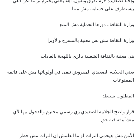
وإحنا كصعايدة لازم نفرق ونقول: أهلاً باللي يحترم تراثنا لكن اللي
بيستظرف على حسابه، مش مننا
وزارة الثقافة.. دورها الحماية مش المنع
وزارة الثقافة مش بس معنية بالمسرح والأوبرا
هي معنية بالثقافة الشعبية بالزي.باللهجة بالعادات
يعني الجلابية الصعيدي المفروض تبقى في أولوياتها مش على قائمة
الممنوعات
المطلوب بسيط:
قرار واضح الجلابية الصعيدي زي رسمي محترم والدخول بيها لأي
منشأة ثقافية حق
الأمن مش هيحمي التراث لو ما اتعلمش إن التراث مش خطر