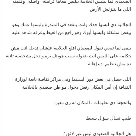
الصعيدي لما بيلبس الجلابية بيلبس معاها كرامته_ وأصله_ وكلمته
اللي ما بتنزلش الأرض
الجلابية دي لبسها جدك وانت بتقعد في المندرة ولبسها عمك وهو
بيفض مشكلة ولبسها أبوك وهو راجع من الغيط وعرقه شاهد عليه
يبقى لما تيجي تقول لصعيدي اقلع الجلابية علشان تدخل انت مش
بتكلمه على اللبس انت بتقوله سيب هويتك بره وادخل بشخصية تانية
ده مش تنظيم. ده إهانة
اللي حصل في بعض دور السينما وفي مراكز ثقافية تابعة لوزارة
الثقافة إن أمن المكان رفض دخول مواطن صعيدي بالجلابية
والحجة: دي تعليمات.. المكان له زي معين
طيب نسأل سؤال بسيط
هل الجلابية الصعيدي لبس غير لائق؟