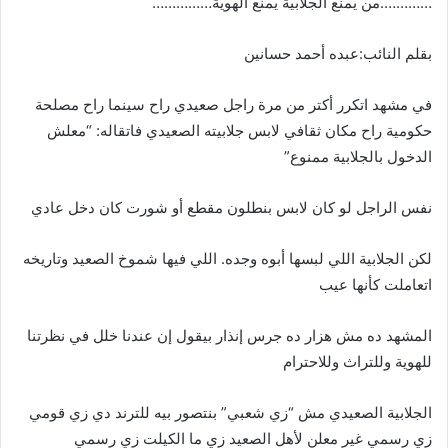
………….من يمنع الجلابية يمنع الهوية……………
ر
ي
د
بقلم النائب:عبده أحمد حسانين
ا
إ
في مشهد اتكرر أكتر من مرة راجل صعيدي راح سينما راح مصلحة
ل
حكومية راح مكان ثقافي لابس جلابيته الصعيدي فاتقاله: “معلش
ك
الدخول بالجلابية ممنوع”
ت
ر
نفس الراجل لو كان لابس بنطلون مقطع أو شورت كان دخل عادي
و
ن
لكن الجلابية اللي لبسها أبوه وجده. اللي فيها شموخ الصعيد وتاريخه
ي
اتعاملت كأنها عيب
ا
المشهد ده مش هزار ده جرس إنذار بيقول إن عندنا خلل في نظرتنا
للهوية وللتراث وللاحترام
الجلابية الصعيدي مش “زي شعبي” بنتصور بيه للترند دي زي قومي
زي رسمي غير معلن لأهل الصعيد زي ما الكيلت زي رسمي