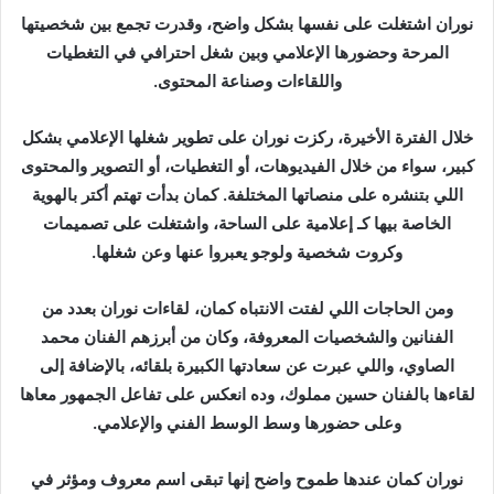
د
نوران اشتغلت على نفسها بشكل واضح، وقدرت تجمع بين شخصيتها
ا
المرحة وحضورها الإعلامي وبين شغل احترافي في التغطيات
إ
واللقاءات وصناعة المحتوى.
ل
ك
خلال الفترة الأخيرة، ركزت نوران على تطوير شغلها الإعلامي بشكل
ت
كبير، سواء من خلال الفيديوهات، أو التغطيات، أو التصوير والمحتوى
ر
اللي بتنشره على منصاتها المختلفة. كمان بدأت تهتم أكتر بالهوية
و
الخاصة بيها كـ إعلامية على الساحة، واشتغلت على تصميمات
ن
ي
وكروت شخصية ولوجو يعبروا عنها وعن شغلها.
ا
ومن الحاجات اللي لفتت الانتباه كمان، لقاءات نوران بعدد من
الفنانين والشخصيات المعروفة، وكان من أبرزهم الفنان محمد
الصاوي، واللي عبرت عن سعادتها الكبيرة بلقائه، بالإضافة إلى
لقاءها بالفنان حسين مملوك، وده انعكس على تفاعل الجمهور معاها
وعلى حضورها وسط الوسط الفني والإعلامي.
نوران كمان عندها طموح واضح إنها تبقى اسم معروف ومؤثر في