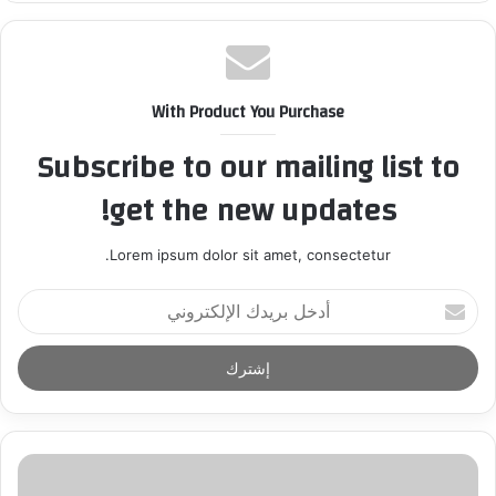
With Product You Purchase
Subscribe to our mailing list to
get the new updates!
Lorem ipsum dolor sit amet, consectetur.
أ
د
خ
ل
ب
ر
ي
د
ك