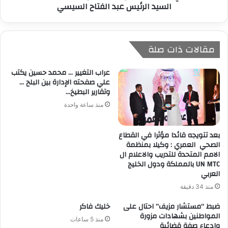
السيد الرئيس عبد الفتاح السيسي
مقالات ذات صلة
عراب التغيير … محمد حسين يكتب
علي صفحته الإدارة بين البلح …
وتقارير البطيخ…
منذ ساعة واحدة
بعد تتويجه قائدا مؤثرا في القطاع
الصحي العمري : وكيلا بمنظمة
الامم المتحدة للتدريب والاعلام ال
UN MTC بالمملكة ودول الخليج
العربي
منذ 34 دقيقة
ضبط “مستشار مزيف” احتال على
خليك فاكر
المواطنين بشهادات مزورة
منذ 5 ساعات
وادعاء صفة قضائية