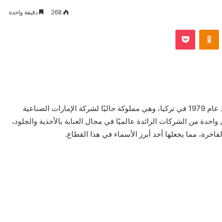
268
دقيقة واحدة
VKontak
Odnoklassniki
بوكيت
توينكل (Twinkle) هي علامة تجارية أوروبية مسجلة منذ عام 1979 في تركيا، وهي مملوكة حاليًا لشركة الإمارات الصناعية
واحدة من الشركات الرائدة عالميًا في مجال العناية بالأحذية والجلود،
اخرة، مما يجعلها أحد أبرز الأسماء في هذا القطاع.