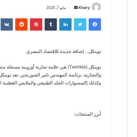
Khairy
أ
مايو 7, 2025
ر
فيسبوك
تويتر
لينكدإن
‏Tumblr
بينتيريست
‏Reddit
‏te
س
ل
ب
ر
توينكل… إضافة جديدة للاقتصاد المصري
ي
د
ا
إ
والتجارية، برئاسة المهندس تامر الشوربجي. تعد توينكل 
ل
وكذلك إكسسوارات الجلد الطبيعي والملابس القطنية الف
ك
ت
ر
و
أبرز المنتجات:
ن
ي
ا