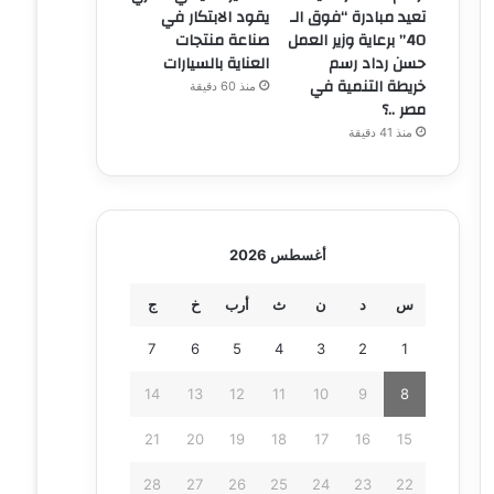
تعيد مبادرة “فوق الـ
يقود الابتكار في
40” برعاية وزير العمل
صناعة منتجات
حسن رداد رسم
العناية بالسيارات
خريطة التنمية في
منذ 60 دقيقة
مصر ..؟
منذ 41 دقيقة
أغسطس 2026
س
د
ن
ث
أرب
خ
ج
7
6
5
4
3
2
1
14
13
12
11
10
9
8
21
20
19
18
17
16
15
28
27
26
25
24
23
22