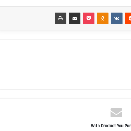
‏Reddit
‏VKontakte
Odnoklassniki
بوكيت
مشاركة عبر البريد
طباعة
With Product You Pu