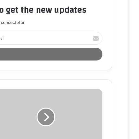
to get the new updates!
 consectetur.
أ
د
خ
ل
ب
ر
ي
د
ك
ا
ل
إ
ل
ك
ت
ر