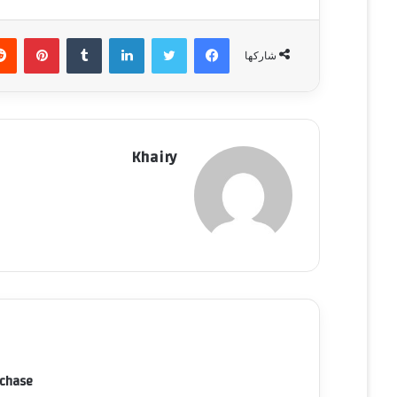
فيسبوك
تويتر
لينكدإن
‏Tumblr
بينتيريست
شاركها
Khairy
rchase