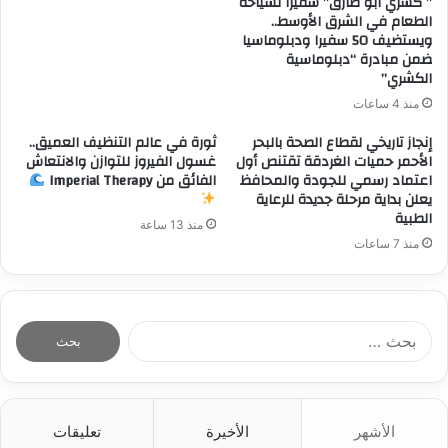
” كشري ابو طارق” سفيرا لسياحة
الطعام في الشرق الأوسط..
ويستضيف 50 سفيرا ودبلوماسيا
ضمن مبادرة “دبلوماسية
الكشري”
منذ 4 ساعات
إنجاز تاريخي لقطاع الصحة بالبحر
ثورة في عالم التنظيف العميق..
الأحمر حميات الغردقة تقتنص أول
غسول الفيروز للتوازن والانتعاش
اعتماد رسمي للجودة والمحافظ
الفائق من Imperial Therapy
يعلن بداية مرحلة جديدة للرعاية
الطبية
منذ 13 ساعة
منذ 7 ساعات
ا
ل
ب
ح
ث
الأشهر
الأخيرة
تعليقات
ع