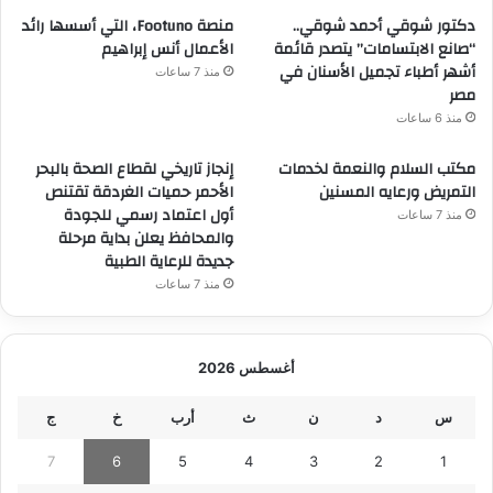
دكتور شوقي أحمد شوقي..
منصة Footuno، التي أسسها رائد
“صانع الابتسامات” يتصدر قائمة
الأعمال أنس إبراهيم
أشهر أطباء تجميل الأسنان في
منذ 7 ساعات
مصر
منذ 6 ساعات
مكتب السلام والنعمة لخدمات
إنجاز تاريخي لقطاع الصحة بالبحر
التمريض ورعايه المسنين
الأحمر حميات الغردقة تقتنص
أول اعتماد رسمي للجودة
منذ 7 ساعات
والمحافظ يعلن بداية مرحلة
جديدة للرعاية الطبية
منذ 7 ساعات
أغسطس 2026
س
د
ن
ث
أرب
خ
ج
7
6
5
4
3
2
1