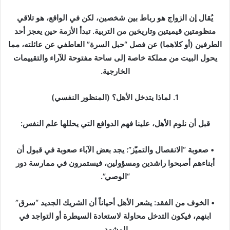
ر
ي
يُقال إن الزواج هو رباط بين شخصين، لكن في الواقع، هو تلاقي
د
منظومتين قيميتين وتاريخين من التربية. تبدأ الأزمة حين يعجز أحد
ا
الطرفين (أو كلاهما) عن فصل “حبل السرة” العاطفي عن عائلته، مما
إ
يحول البيت من مملكة خاصة إلى ساحة مفتوحة للآراء والتقييمات
ل
الخارجية.
ك
ت
1. لماذا يتدخل الأهل؟ (المنظور النفسي)
ر
و
قبل أن نلوم الأهل، علينا فهم الدوافع التي يحللها علم النفس:
ن
ي
ا
• صعوبة “الانفصال والتميّز”: يجد بعض الآباء صعوبة في قبول أن
أبناءهم أصبحوا راشدين ومسؤولين، فيستمرون في ممارسة دور
“الوصي”.
• الخوف من الفقد: يشعر الأهل أحياناً أن الشريك الجديد “سرق”
ابنهم، فيكون التدخل محاولة لاستعادة السيطرة أو التواجد في
المشهد.