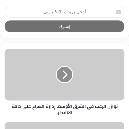
أ
د
خ
ل
ب
ر
ي
د
ك
ا
ل
إ
ل
ك
ت
ر
توازن الرعب في الشرق الأوسط: إدارة الصراع على حافة
و
الانفجار.
ن
ي