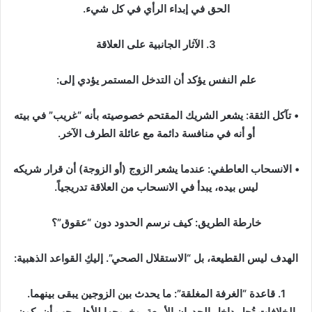
الحق في إبداء الرأي في كل شيء.
3. الآثار الجانبية على العلاقة
علم النفس يؤكد أن التدخل المستمر يؤدي إلى:
• تآكل الثقة: يشعر الشريك المقتحم خصوصيته بأنه “غريب” في بيته
أو أنه في منافسة دائمة مع عائلة الطرف الآخر.
• الانسحاب العاطفي: عندما يشعر الزوج (أو الزوجة) أن قرار شريكه
ليس بيده، يبدأ في الانسحاب من العلاقة تدريجياً.
خارطة الطريق: كيف نرسم الحدود دون “عقوق”؟
الهدف ليس القطيعة، بل “الاستقلال الصحي”. إليكِ القواعد الذهبية:
1. قاعدة “الغرفة المغلقة”: ما يحدث بين الزوجين يبقى بينهما.
الخلافات تُحل داخل الجدران الأربعة، وخروجها للأهل يجب أن يكون