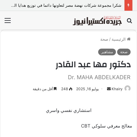
«عالم رشاد».. تجربة إعلامية ورسالة ماجستير ذكية من كلية الطفولة بجامعة عين شمس.
بحث
الق
عن
الرئيسية
/
صحة
صحة
مشاهير
دكتور مها عبد القادر
Dr. MAHA ABDELKADER
Khairy
أ
يوليو 16, 2025
248
أقل من دقيقة
ر
س
استشاري نفسي واسري
ل
ب
معالج معرفي سلوكي CBT
ر
ي