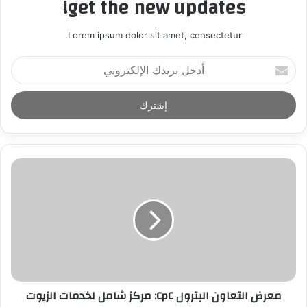
get the new updates!
Lorem ipsum dolor sit amet, consectetur.
أ
د
خ
ل
ب
ر
ي
د
ك
ا
ل
إ
ل
ك
ت
ر
معرض التعاون البترول CpC: مركز شامل لخدمات الزيوت
و