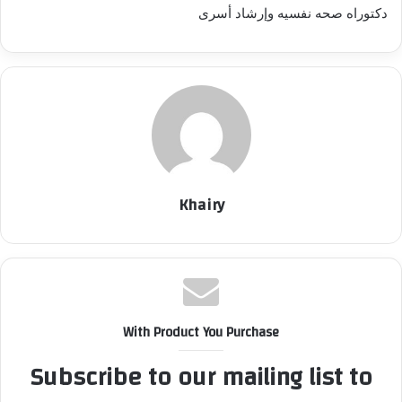
د
دكتوراه صحه نفسيه وإرشاد أسرى
ا
إ
ل
ك
ت
ر
و
ن
Khairy
ي
ا
With Product You Purchase
Subscribe to our mailing list to