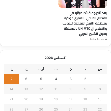
بعد تتويجه قائدا مؤثرا في
القطاع الصحي العمري : وكيلا
بمنظمة الامم المتحدة للتدريب
والاعلام ال UN MTC بالمملكة
ودول الخليج العربي
منذ 13 ساعة
أغسطس 2026
س
د
ن
ث
أرب
خ
ج
7
6
5
4
3
2
1
14
13
12
11
10
9
8
21
20
19
18
17
16
15
28
27
26
25
24
23
22