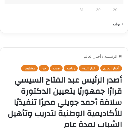
31
30
29
« يوليو