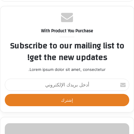
With Product You Purchase
Subscribe to our mailing list to
get the new updates!
Lorem ipsum dolor sit amet, consectetur.
أ
د
خ
ل
ب
ر
ي
د
ك