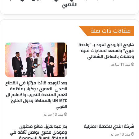
القطري
مقالات ذات صلة
هايدي البارودي تعود بـ “واحدة
غيري” وتستعد لمفاجآت فنية
وحفلات بالساحل الشمالي
منذ 11 ساعة
بعد تتويجه قائدا مؤثرا في القطاع
الصحي العمري : وكيلا بمنظمة
الامم المتحدة للتدريب والاعلام ال
UN MTC بالمملكة ودول الخليج
العربي
منذ 13 ساعة
شركة الندي للخدمة المنزلية
بدر عبدالعزيز.. صانع محتوى
وموديل مصري يواصل تألقه في
منذ 13 ساعة
المملكة العربية السعودية