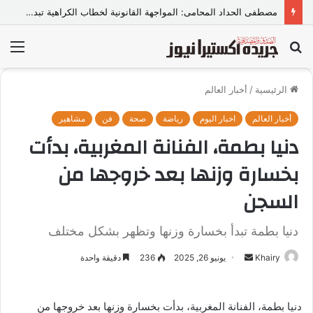
مصطفى الحداد المحامى: المواجهة القانونية لخطاب الكراهية تبدأ بتشريع واضح ووعي مجتمعي
بحث
الق
عن
الرئيسية
/
أخبار العالم
أخبار العالم
اخبار اليوم
رياضة
صحة
فن
مشاهير
دنيا بطمة، الفنانة المغربية، بدأت
بخسارة وزنها بعد خروجها من
السجن
دنيا بطمة تبدأ بخسارة وزنها وتظهر بشكل مختلف
Khairy
أ
يونيو 26, 2025
236
دقيقة واحدة
ر
س
دنيا بطمة، الفنانة المغربية، بدأت بخسارة وزنها بعد خروجها من
ل