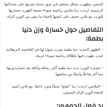
السجن، وظهرت بشكل مختلف في صور حديثة نشرتها على حساباتها
ب
ر
الرسمية. ارتدت دنيا ملابس رياضية سوداء ضيقة أظهرت خسارتها
ي
للوزن، مع بلايزر خفيف على كتفيها لإخفاء ما تبقى من الوزن الزائد.
د
التفاصيل حول خسارة وزن دنيا
ا
إ
بطمة:
ل
ك
– الظهور الجديد: دنيا بطمة نشرت صورًا لها في العاصمة البريطانية
ت
لندن، ظهرت فيها بإطلالة رياضية سوداء جريئة.
ر
و
ن
– خسارة الوزن: بدت دنيا بطمة أكثر رشاقة وأناقة بعد خسارة وزنها،
ي
مما أثار تفاعلًا واسعًا بين متابعيها.
ا
– الملابس: ارتدت دنيا “ليغنغ” ضيقًا وتوب ناعمًا، مع بلايزر أسود
لإخفاء الوزن الزائد المتبقي.
رد فعل الجمهور: