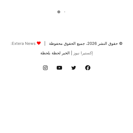
© حقوق النشر 2026، جميع الحقوق محفوظة |
Extera News:
إكستيرا نيوز
| الخبر لحظة بلحظة
فيسبوك
تويتر
يوتيوب
انستقرام