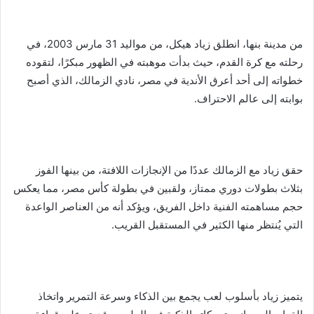
ر
ي
د
من مدينة بنها، انطلق زياد هيكل، من مواليد 31 مارس 2003، في
ا
رحلته مع كرة القدم، حيث بدأت موهبته في الظهور مبكرًا، لتقوده
إ
خطواته إلى أحد أعرق الأندية في مصر، نادي الزمالك، الذي أصبح
ل
بوابته إلى عالم الاحتراف.
ك
ت
ر
و
حقق زياد مع الزمالك عددًا من الإنجازات اللافتة، من بينها الفوز
ن
بثلاث بطولات دوري ممتاز، ولقبين في بطولة كأس مصر، مما يعكس
ي
حجم مساهمته الفنية داخل الفريق، ويؤكد أنه من العناصر الواعدة
ا
التي يُنتظر منها الكثير في المستقبل القريب.
يتميز زياد بأسلوب لعب يجمع بين الذكاء وسرعة التمرير واتخاذ