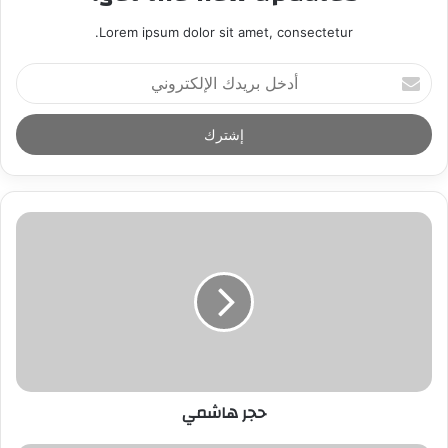
Lorem ipsum dolor sit amet, consectetur.
أ
د
خ
ل
ب
ر
ي
د
ك
ا
ل
إ
ل
ك
ت
ر
حجر هاشمي
و
ن