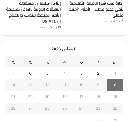
إدارة غرب شبرا الخيمة التعليمية
إيناس سليمان : مسؤولة
تنعى عضو مجلس الأمناء “أحمد
العلاقات الدولية بالرياض بمنظمة
متولي”
الأمم المتحدة للتدريب والاعلام
ال UN MTC
منذ 4 ساعات
منذ 5 ساعات
أغسطس 2026
س
د
ن
ث
أرب
خ
ج
7
6
5
4
3
2
1
14
13
12
11
10
9
8
21
20
19
18
17
16
15
28
27
26
25
24
23
22
31
30
29