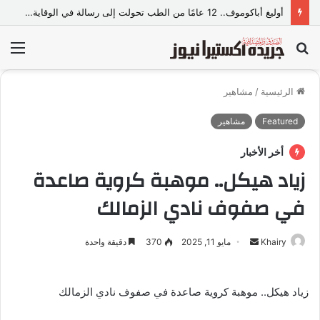
أوليغ أباكوموف.. 12 عامًا من الطب تحولت إلى رسالة في الوقاية وصناعة حياة أكثر صحة
بحث
الق
عن
الرئيسية
/
مشاهير
Featured
مشاهير
أخر الأخبار
زياد هيكل.. موهبة كروية صاعدة
في صفوف نادي الزمالك
Khairy
أ
مايو 11, 2025
370
دقيقة واحدة
ر
س
زياد هيكل.. موهبة كروية صاعدة في صفوف نادي الزمالك
ل
ب