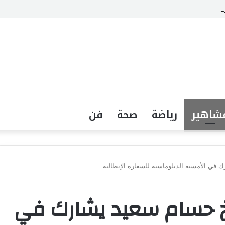
“هو وهي” يناقش هل الشريك المفروض يفهم احتياجاتك من غير ما تطلب
شاهير
رياضة
صحة
فن
ي الأمسية الدبلوماسية للسفارة الإيطالية
 حسام سعيد يشارك في