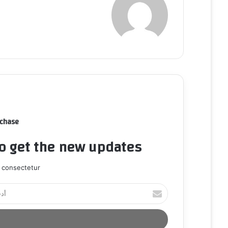
rchase
to get the new updates!
 consectetur.
أ
د
خ
ل