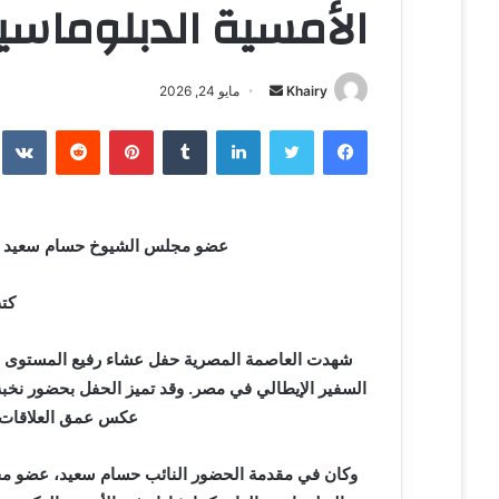
الأمسية الدبلوماسية
Khairy
أ
مايو 24, 2026
ر
فيسبوك
تويتر
لينكدإن
‏Tumblr
بينتيريست
‏Reddit
‏te
س
ل
ب
ر
عضو مجلس الشيوخ حسام سعيد يشا
ي
د
كتب
ا
إ
شهدت العاصمة المصرية حفل عشاء رفيع المستوى أقام
ل
ك
السفير الإيطالي في مصر. وقد تميز الحفل بحضور نخبة
ت
عكس عمق العلاقات الث
ر
و
وكان في مقدمة الحضور النائب حسام سعيد، عضو مجل
ن