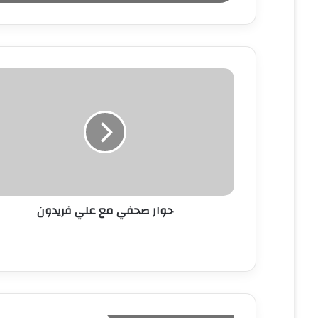
ب
ر
ي
د
ك
ا
ل
إ
ل
ك
ت
ر
و
ن
حوار صحفي مع علي فريدون
ي