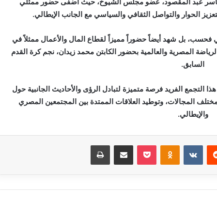
ر ياسر عبد المقصود، عضو مجلس الشيوخ، حيث أضفى حضور ممثلي
بتعزيز الحوار والتواصل الثقافي والسياسي مع الجانب الإيطالي.
حسب، بل شهد أيضاً حضوراً مميزاً لقطاع المال والأعمال ممثلاً في
لرياضة المصرية والعالمية بحضور الكابتن محمد زيدان، نجم كرة القدم
السابق.
ذا التجمع الفريد فرصة متميزة لتبادل الرؤى والأحاديث الجانبية حول
مختلف المجالات، وتوطيد العلاقات الممتدة بين المجتمعين المصري
والإيطالي.
‏Reddit
‏VKontakte
Odnoklassniki
بوكيت
مشاركة عبر البريد
طباعة