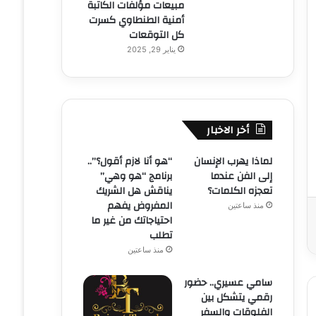
مبيعات مؤلفات الكاتبة
أمنية الطنطاوي كسرت
كل التوقعات
يناير 29, 2025
أخر الاخبار
لماذا يهرب الإنسان
“هو أنا لازم أقول؟”..
إلى الفن عندما
برنامج “هو وهي”
تعجزه الكلمات؟
يناقش هل الشريك
المفروض يفهم
منذ ساعتين
احتياجاتك من غير ما
تطلب
منذ ساعتين
سامي عسيري.. حضور
رقمي يتشكل بين
الفلوقات والسفر