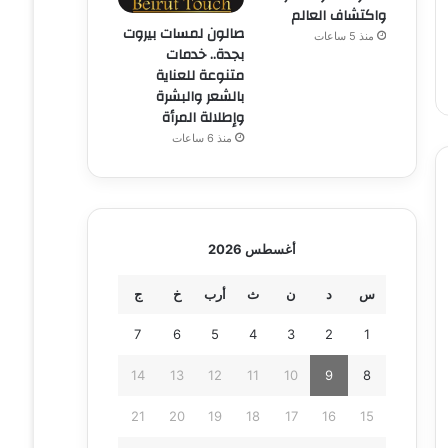
واكتشاف العالم
صالون لمسات بيروت
منذ 5 ساعات
بجدة.. خدمات
متنوعة للعناية
بالشعر والبشرة
وإطلالة المرأة
منذ 6 ساعات
أغسطس 2026
س
د
ن
ث
أرب
خ
ج
7
6
5
4
3
2
1
14
13
12
11
10
9
8
21
20
19
18
17
16
15