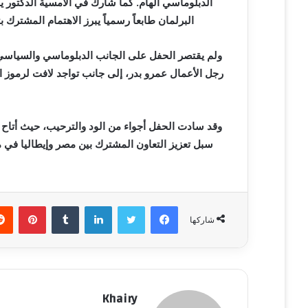
الدبلوماسي الهام. كما شارك في الأمسية الدكتو
ي
البرلمان طابعاً رسمياً يبرز الاهتمام المشترك 
ا
ولم يقتصر الحفل على الجانب الدبلوماسي والسياسي ف
رجل الأعمال عمرو بدر، إلى جانب تواجد لافت لرموز ا
وقد سادت الحفل أجواء من الود والترحيب، حيث أتاح ه
سبل تعزيز التعاون المشترك بين مصر وإيطاليا في 
فيسبوك
تويتر
لينكدإن
‏Tumblr
بينتيريست
شاركها
Khairy