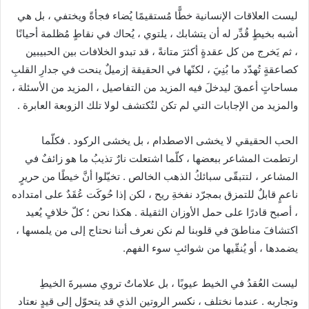
ي
ليست العلاقات الإنسانية خطًّا مُستقيمًا يُضاء فجأةً ويختفي ، بل هي
د
أشبه بخيطٍ قُدِّر له أن يتشابك ، يلتوي ، يُحاك في نقاطٍ مُظلمة أحيانًا
ا
، ثم يَخرج من كل عقدةٍ أكثرَ متانةً ، قد تبدو الخلافات بين الحبيبين
إ
كصاعقةٍ تُهدّد ما بُنِيَ ، لكنّها في الحقيقة إزميلٌ ينحت في جدارِ القلبِ
ل
مساحاتٍ أعمقَ ليدخلَ فيه المزيد من التفاصيل ، المزيد من الأسئلة ،
ك
والمزيد من الإجابات التي لم تكن لتُكتشف لولا تلك الزوبعة العابرة .
ت
ر
الحب الحقيقي لا يخشى الاصطدام ، بل يخشى الركود . فكلّما
و
ارتطمت المشاعر ببعضها ، كلّما اشتعلت نارٌ تذيبُ ما هو زائفٌ في
ن
المشاعر ، لتتبقّى سبائكُ الذهب الخالص . تخيّلوا أنَّ خيطًا من حريرٍ
ي
ناعمٍ قابلٌ للتمزق بمجرّد نفخةِ ريح ، لكن إذا حُوكَت عُقَدٌ على امتداده
ا
، أصبح قادرًا على حمل الأوزان الثقيلة . هكذا نحن ؛ كلّ خلافٍ يُعيد
اكتشافَ مناطقَ في قلوبنا لم نكن نعرف أننا نحتاج إلى من يلمسها ،
يضمدها ، أو يُنقّيها من شوائبِ سوء الفهم.
ليست العُقدُ في الخيط عيوبًا ، بل علاماتٌ تروي مسيرةَ الخيطِ
وتجاربه . عندما نختلف ، نكسر الروتين الذي قد يتحوّل إلى قيدٍ نعتاد