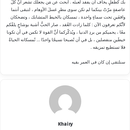
بك كطفلٍ يخاف أن يفقد لعبتَه . ابحث عن مَن يجعلك تشعر أنَّ كلَّ
عاصفةٍ مرّتْ بينكما لم تكن سوى مطرٍ غسلَ الأوهام ، لتبقى أنتما
واقفَينِ تحت سماءٍ واحدة ، تمسكان بالخيط المتشابك ، وتضحكان
لأنَّكم تعرفون الآن : كلما زادت العُقد ، صار الحبُّ أشبهَ بوشاحٍ يلفّكم
معًا ، يحميكم من بردِ الدنيا ، ويُذكّركما أنَّ القوة لا تكمن في أن تكونا
خيطَينِ منفصلين ، بل في أن تُصبحا نسيجًا واحدًا … تُمسكانه الحياةُ
فلا تستطيع تمزيقه .
سنلتقى إن كان فى العمر بقيه
Khairy