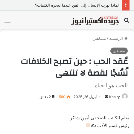
لماذا يهرب الإنسان إلى الفن عندما تعجزه الكلمات؟
بحث
الق
عن
الرئيسية
/
مشاهير
مشاهير
عُقد الحب : حين تصبح الخلافات
نُسُجًا لقصة لا تنتهى
الحب هو الحياه
Khairy
أ
أبريل 26, 2025
580
2 دقائق
ر
س
بقلم الكاتب الصحفى أيمن شاكر
ل
رئيس قسم الأدب ✍
ب
ر