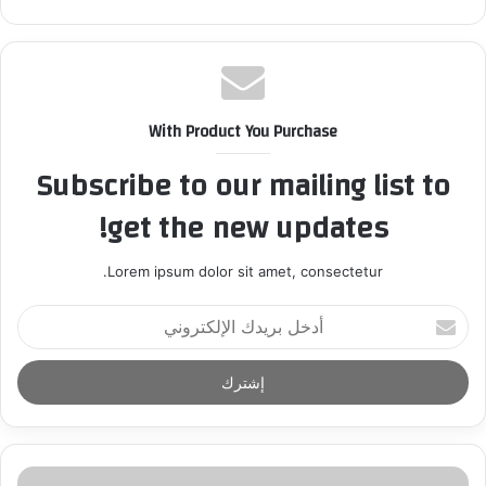
With Product You Purchase
Subscribe to our mailing list to
get the new updates!
Lorem ipsum dolor sit amet, consectetur.
أ
د
خ
ل
ب
ر
ي
د