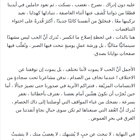
عليه دون إدراك . نصرخ ، نغضب ، نسكت ، ثم نعود حاملين في أيدينا
قطعًا من ذواتنا كُشف عنها أثناء العاصفة ، نتبادلها كهدايا ، نعيد
تركيبها معًا ، فنخلقُ من أنفسنا كائنًا جديدًا ، أكثرَ قُدرةً على احتواء
التناقضات .
هنا بالذات ، في لحظةِ إصلاح ما انكسر ، نُدرك أنَّ الحب ليس مشهدًا
سينمائيًّا مثاليًّا ، بل ورشة عملٍ يوميةٍ ننحت فيها الصبر ، ونُقلّب فيها
صفحاتِ نوايانا بصدق.
الأجمل أنَّ الحب لا يموت لأننا نختلف ، بل يموت إن توقفنا عن
الاختلاف ! عندما نخاف من الصدام ، ندفن مشاعرنا تحت سجادةٍ من
الابتسامات المزيّفة ، فتتراكم الأتربة في صدورنا حتى تصيرَ جبالًا ، أما
حين نُجرّب أن نكونَ هشّين أمام بعضنا ، نعترف بأخطائنا ، نغفر
بسرعة ، نضحك من غباء المواقف التي أوصلتنا إلى ذاك الخصام ،
نُدرك أنَّ العُقد التي صنعناها لم تكن سوى حبالِ نجاةٍ أنقذتنا من
الغرق في بحرِ الغموض .
في النهاية ، لا تبحث عن حبٍ لا يُشبهك ، لا يغضبُ منك ، لا يتشبثُ