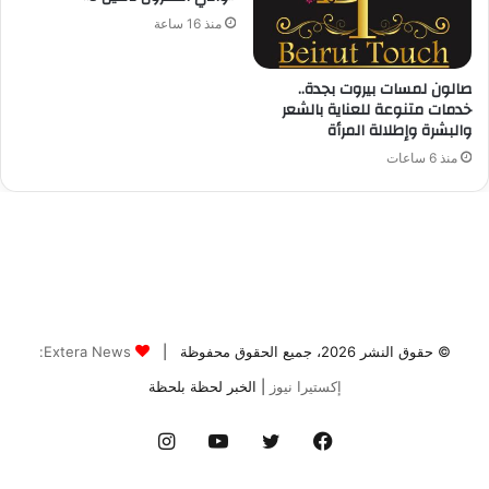
© حقوق النشر 2026، جميع الحقوق محفوظة |
Extera News:
إكستيرا نيوز
| الخبر لحظة بلحظة
فيسبوك
تويتر
يوتيوب
انستقرام