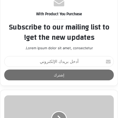
With Product You Purchase
Subscribe to our mailing list to
get the new updates!
Lorem ipsum dolor sit amet, consectetur.
أ
د
خ
ل
ب
ر
ي
د
ك
ا
ل