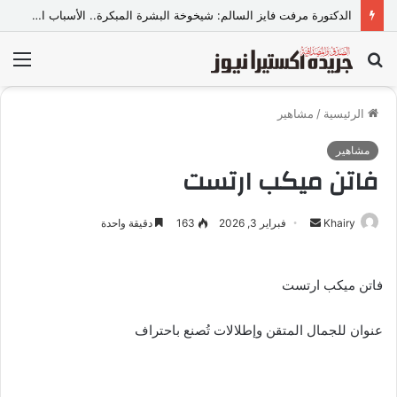
الدكتورة مرفت فايز السالم: شيخوخة البشرة المبكرة.. الأسباب الخفية وأحدث الحلول الطبية للحفاظ على نضارة الجلد
بحث
الق
عن
الرئيسية
/
مشاهير
مشاهير
فاتن ميكب ارتست
Khairy
أ
فبراير 3, 2026
163
دقيقة واحدة
ر
س
فاتن ميكب ارتست
ل
ب
عنوان للجمال المتقن وإطلالات تُصنع باحتراف
ر
ي
د
ا