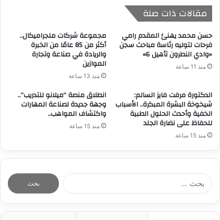
مقالات ذات صلة
حسن محمد يهنئ المقدم رامي
مجموعة شركات ملجراميكال..
فرحات لتوليه رئاسة مباحث سجن
أكثر من 85 عامًا من الخبرة
«وادي النطرون تأهيل 6»
والريادة في صناعة وتجارة
الموازين
منذ 11 ساعة
منذ 13 ساعة
الدكتورة مرفت فايز السالم:
انطلاق منصة “ميلانو للتدريب”..
شيخوخة البشرة المبكرة.. الأسباب
وجهة جديدة لصناعة المهارات
الخفية وأحدث الحلول الطبية
واكتشاف المواهب..
للحفاظ على نضارة الجلد
منذ 15 ساعة
منذ 15 ساعة
ا
ل
ب
ح
ث