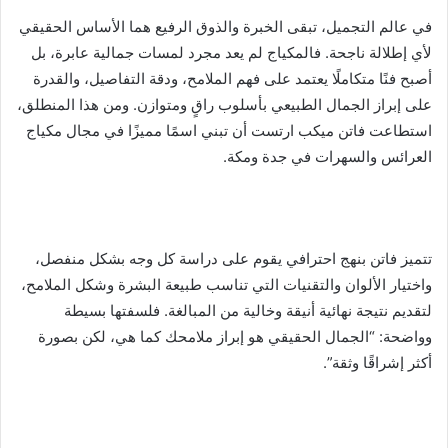
إ
في عالم التجميل، تبقى الخبرة والذوق الرفيع هما الأساس الحقيقي
ل
لأي إطلالة ناجحة. فالمكياج لم يعد مجرد لمسات جمالية عابرة، بل
ك
أصبح فنًا متكاملًا يعتمد على فهم الملامح، ودقة التفاصيل، والقدرة
ت
على إبراز الجمال الطبيعي بأسلوب راقٍ ومتوازن. ومن هذا المنطلق،
ر
استطاعت فاتن ميكب ارتست أن تبني اسمًا مميزًا في مجال مكياج
و
العرائس والسهرات في جدة ومكة.
ن
ي
ا
تتميز فاتن بنهج احترافي يقوم على دراسة كل وجه بشكل منفصل،
واختيار الألوان والتقنيات التي تناسب طبيعة البشرة وشكل الملامح،
لتقديم نتيجة نهائية أنيقة وخالية من المبالغة. فلسفتها بسيطة
وواضحة: “الجمال الحقيقي هو إبراز ملامحك كما هي، لكن بصورة
أكثر إشراقًا وثقة”.