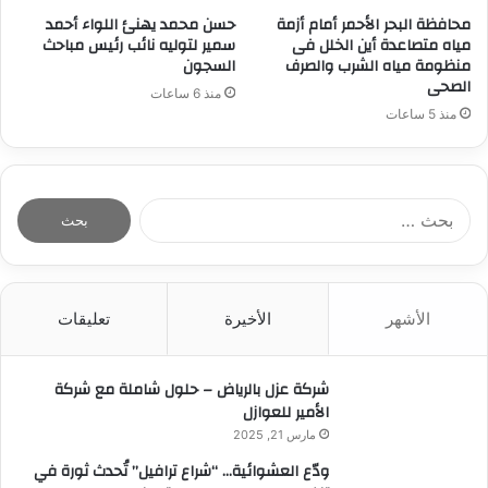
محافظة البحر الأحمر أمام أزمة
حسن محمد يهنئ اللواء أحمد
مياه متصاعدة أين الخلل فى
سمير لتوليه نائب رئيس مباحث
منظومة مياه الشرب والصرف
السجون
الصحى
منذ 6 ساعات
منذ 5 ساعات
ا
ل
ب
ح
ث
الأشهر
الأخيرة
تعليقات
ع
ن
:
شركة عزل بالرياض – حلول شاملة مع شركة
الأمير للعوازل
مارس 21, 2025
ودّع العشوائية… “شراع ترافيل” تُحدث ثورة في