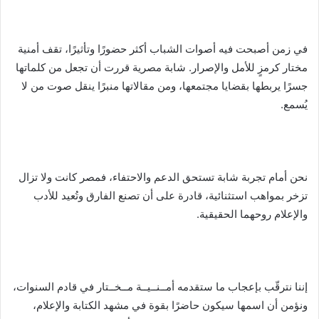
في زمن أصبحت فيه أصوات الشباب أكثر حضورًا وتأثيرًا، تقف أمنية
مختار كرمزٍ للأمل والإصرار. شابة مصرية قررت أن تجعل من كلماتها
جسرًا يربطها بقضايا مجتمعها، ومن مقالاتها منبرًا ينقل صوت من لا
يُسمع.
نحن أمام تجربة شابة تستحق الدعم والاحتفاء، فمصر كانت ولا تزال
تزخر بمواهب استثنائية، قادرة على أن تصنع الفارق وتُعيد للأدب
والإعلام روحهما الحقيقية.
إننا نترقّب بإعجاب ما ستقدمه أمــنــيــة مــخــتار في قادم السنوات،
ونؤمن أن اسمها سيكون حاضرًا بقوة في مشهد الكتابة والإعلام،