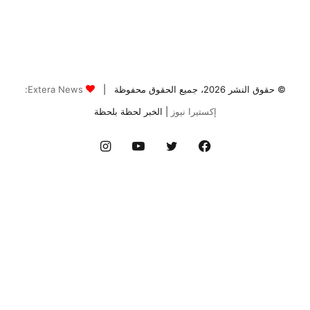
© حقوق النشر 2026، جميع الحقوق محفوظة |
Extera News:
إكستيرا نيوز
| الخبر لحظة بلحظة
فيسبوك
تويتر
يوتيوب
انستقرام