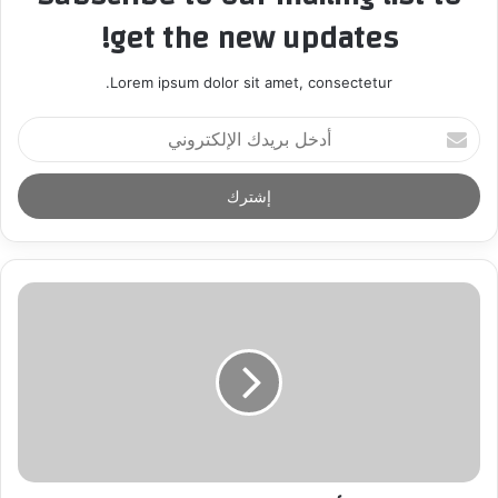
get the new updates!
Lorem ipsum dolor sit amet, consectetur.
أ
د
خ
ل
ب
ر
ي
د
ك
ا
ل
إ
ل
ك
ت
ر