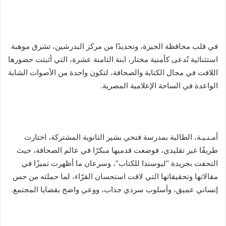
د
ا
إ
ل
في قلب محافظة الجيزة، وتحديدًا من مركز البدرشين، تشرق موهبة
ك
استثنائية تُدعى كأمنية مختار، ابنة الثامنة عشرة، التي أثبتت حضورها
ت
اللافت في مجال الكتابة والصحافة، لتكون واحدة من الأصوات الشابة
ر
الواعدة في الساحة الإعلامية المصرية.
و
ن
ي
ا
أمـنـيـة، الطالبة بمدرسة فتحي بشير الثانوية المشتركة، اختارت
طريقًا غير تقليدي، فوضعت قدميها مبكرًا في عالم الصحافة، حيث
التحقت بجريدة “ليوسندا للكتاب”، وسرعان ما أظهرت تميزًا في
مقالاتها وتحقيقاتها التي لاقت استحسان القرّاء، لما حملته من حس
إنساني عميق، وأسلوب سردي جذاب، ووعي واضح بقضايا المجتمع.