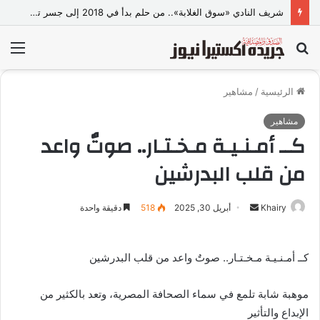
شريف النادي «سوق الغلابة».. من حلم بدأ في 2018 إلى جسر تجاري وصناعي بين مصر والصين
بحث
الق
عن
الرئيسية
/
مشاهير
مشاهير
كــ أمـنـيـة مـخـتـار.. صوتٌ واعد
من قلب البدرشين
Khairy
أ
أبريل 30, 2025
518
دقيقة واحدة
ر
س
كــ أمـنـيـة مـخـتـار.. صوتٌ واعد من قلب البدرشين
ل
ب
موهبة شابة تلمع في سماء الصحافة المصرية، وتعد بالكثير من
ر
ي
الإبداع والتأثير