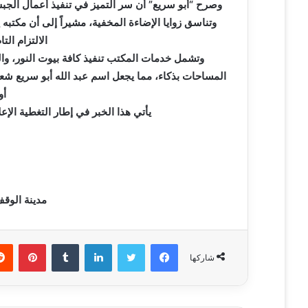
ر
وصرح “أبو سريع” أن سر التميز في تنفيذ أعمال الجبس
و
وتناسق زوايا الإضاءة المخفية، مشيراً إلى أن مكتب
ن
الالتزام الت
ي
وتشمل خدمات المكتب تنفيذ كافة بيوت النور، وال
ا
المساحات بذكاء، مما يجعل اسم عبد الله أبو سريع شع
أو
يأتي هذا الخبر في إطار التغطية الإعلامية لشركاء 
مدينة الوقف
فيسبوك
تويتر
لينكدإن
‏Tumblr
بينتيريست
شاركها