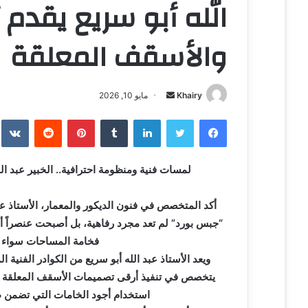
الله أبو سريع يقدم
والأسقف المعلقة
Khairy
أ
مايو 10, 2026
ر
فيسبوك
تويتر
لينكدإن
‏Tumblr
بينتيريست
‏Reddit
‏te
س
ل
ب
لمسات فنية ومنظومة احترافية.. الخبير عبد ا
ر
ي
أكد المتخصص في فنون الديكور والمعمار، الأستاذ عب
د
“جبس بورد” لم تعد مجرد رفاهية، بل أصبحت عنصراً أ
ا
فخامة المساحات سواء في
إ
ويعد الأستاذ عبد الله أبو سريع من الكوادر الفنية
ل
ك
ت
استخدام أجود الخامات التي تضمن ط