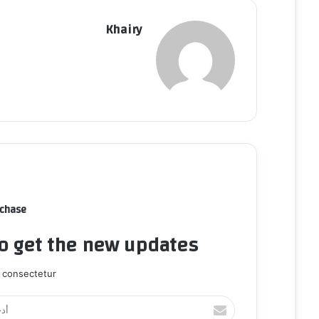
Khairy
rchase
to get the new updates!
 consectetur.
أ
د