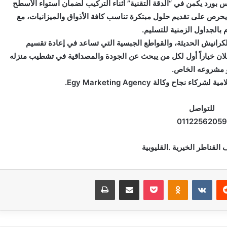
 بورد يكمن في “الدقة التقنية” أثناء التركيب لضمان استواء الأسطح
ه يحرص على تقديم حلول مبتكرة تناسب كافة الأذواق والميزانيات، مع
ام بالجداول الزمنية للتسليم.
كرانيش الحديثة، والقواطع الجبسية التي تساعد في إعادة تقسيم
لان خياراً أول لكل من يبحث عن الجودة والمصداقية في تشطيب منزله
 مشروعه الخاص.
نجاح وكالة Egy Marketing Agency.
للتواصل
01122562059
 القناطر الخيرية .القليوبية
‏Reddit
‏VKontakte
Odnoklassniki
بوكيت
مشاركة عبر البريد
طباعة