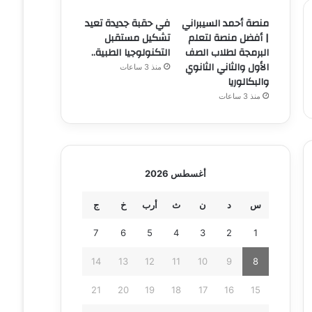
منصة أحمد السيبراني
في حقبة جديدة تعيد
| أفضل منصة لتعلم
تشكيل مستقبل
البرمجة لطلاب الصف
التكنولوجيا الطبية..
الأول والثاني الثانوي
منذ 3 ساعات
والبكالوريا
منذ 3 ساعات
أغسطس 2026
س
د
ن
ث
أرب
خ
ج
7
6
5
4
3
2
1
14
13
12
11
10
9
8
21
20
19
18
17
16
15