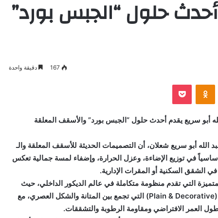
 أحدث حلول “الجبس بورد”
167
دقيقة واحدة
VKontak
Odnoklassniki
بوكيت
لله أبو سريع يقدم أحدث حلول “الجبس بورد” والأسقف المعلقة
د الله أبو سريع شعلان، أن التصميمات الحديثة للأسقف المعلقة والـ
ساسياً في توزيع الإضاءة، وعزل الحرارة، وإضفاء لمسة جمالية تعكس
 الشقق السكنية أو المقرات الإدارية.
 المتميزة التي تقدم منظومة متكاملة في عالم الديكور الداخلي، حيث
يتخصص في تنفيذ أرقى تصميمات الأسقف المعلقة (Plain & Decorative) التي تجمع بين المتانة والشكل العصري، مع
ول العمر الافتراضي ومقاومة الرطوبة والتشققات.