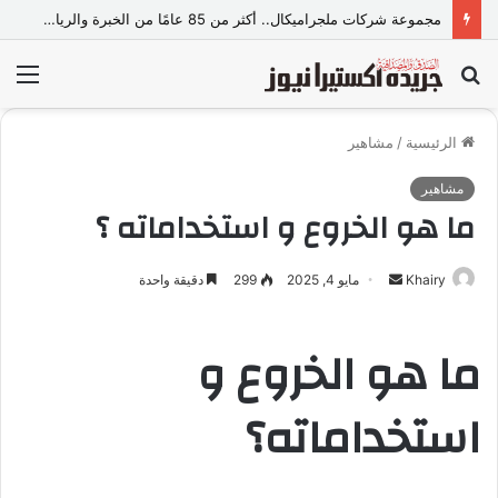
مجموعة شركات ملجراميكال.. أكثر من 85 عامًا من الخبرة والريادة في صناعة وتجارة الموازين
بحث
الق
عن
الرئيسية
/
مشاهير
مشاهير
ما هو الخروع و استخداماته ؟
Khairy
أ
مايو 4, 2025
299
دقيقة واحدة
ر
س
ما هو الخروع و
ل
ب
استخداماته؟
ر
ي
د
ا