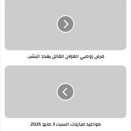
ك
ا
ل
إ
ل
ك
ت
ر
مرض زومبي الغزلان القاتل يهدد البشر...
و
ن
ي
مواعيد مباريات السبت 3 مايو 2025