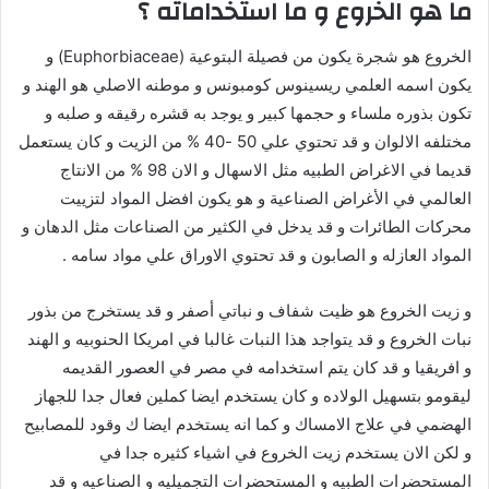
ما هو الخروع و ما استخداماته ؟
إ
ل
الخروع هو شجرة يكون من فصيلة البتوعية (Euphorbiaceae) و
ك
يكون اسمه العلمي ريسينوس كومبونس و موطنه الاصلي هو الهند و
ت
تكون بذوره ملساء و حجمها كبير و يوجد به قشره رقيقه و صلبه و
ر
مختلفه الالوان و قد تحتوي علي 50 -40 % من الزيت و كان يستعمل
و
قديما في الاغراض الطبيه مثل الاسهال و الان 98 % من الانتاج
ن
العالمي في الأغراض الصناعية و هو يكون افضل المواد لتزييت
ي
محركات الطائرات و قد يدخل في الكثير من الصناعات مثل الدهان و
ا
المواد العازله و الصابون و قد تحتوي الاوراق علي مواد سامه .
و زيت الخروع هو ظيت شفاف و نباتي أصفر و قد يستخرج من بذور
نبات الخروع و قد يتواجد هذا النبات غالبا في امريكا الحنوبيه و الهند
و افريقيا و قد كان يتم استخدامه في مصر في العصور القديمه
ليقومو بتسهيل الولاده و كان يستخدم ايضا كملين فعال جدا للجهاز
الهضمي في علاج الامساك و كما انه يستخدم ايضا ك وقود للمصابيح
و لكن الان يستخدم زيت الخروع في اشياء كثيره جدا في
المستحضرات الطبيه و المستحضرات التجميليه و الصناعيه و قد