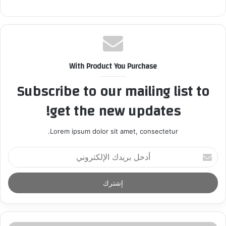
With Product You Purchase
Subscribe to our mailing list to
get the new updates!
Lorem ipsum dolor sit amet, consectetur.
أ
د
خ
ل
ب
ر
ي
د