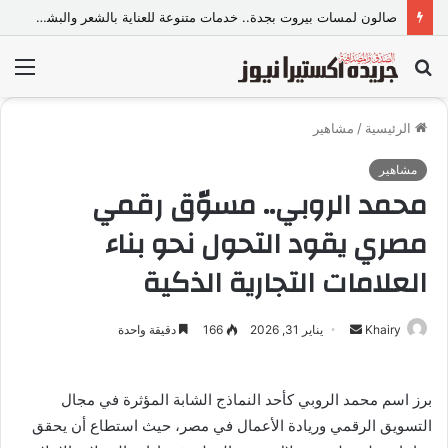
صالون لمسات بيروت بجدة.. خدمات متنوعة للعناية بالشعر والبشرة وإطلالة المرأة
بحث
الق
عن
الرئيسية
/
مشاهير
مشاهير
محمد الروبي.. مسوّق رقمي
مصري يقود التحول نحو بناء
العلامات التجارية الذكية
Khairy
أ
يناير 31, 2026
166
دقيقة واحدة
ر
س
برز اسم محمد الروبي كأحد النماذج الشابة المؤثرة في مجال
ل
التسويق الرقمي وريادة الأعمال في مصر، حيث استطاع أن يحقق
ب