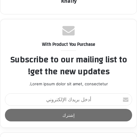
Khairy
With Product You Purchase
Subscribe to our mailing list to
get the new updates!
Lorem ipsum dolor sit amet, consectetur.
أ
د
خ
ل
ب
ر
ي