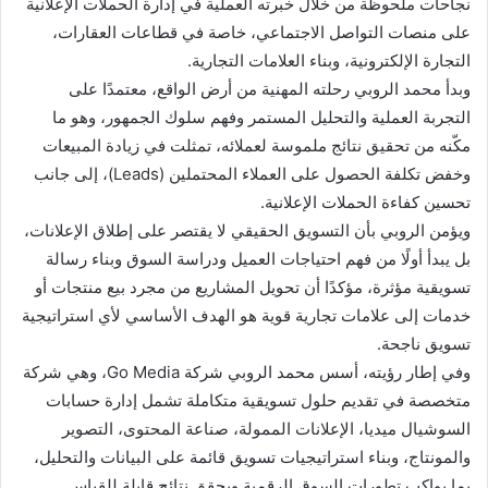
ر
نجاحات ملحوظة من خلال خبرته العملية في إدارة الحملات الإعلانية
ي
على منصات التواصل الاجتماعي، خاصة في قطاعات العقارات،
د
التجارة الإلكترونية، وبناء العلامات التجارية.
ا
وبدأ محمد الروبي رحلته المهنية من أرض الواقع، معتمدًا على
إ
التجربة العملية والتحليل المستمر وفهم سلوك الجمهور، وهو ما
ل
مكّنه من تحقيق نتائج ملموسة لعملائه، تمثلت في زيادة المبيعات
ك
وخفض تكلفة الحصول على العملاء المحتملين (Leads)، إلى جانب
ت
تحسين كفاءة الحملات الإعلانية.
ر
ويؤمن الروبي بأن التسويق الحقيقي لا يقتصر على إطلاق الإعلانات،
و
بل يبدأ أولًا من فهم احتياجات العميل ودراسة السوق وبناء رسالة
ن
تسويقية مؤثرة، مؤكدًا أن تحويل المشاريع من مجرد بيع منتجات أو
ي
خدمات إلى علامات تجارية قوية هو الهدف الأساسي لأي استراتيجية
ا
تسويق ناجحة.
وفي إطار رؤيته، أسس محمد الروبي شركة Go Media، وهي شركة
متخصصة في تقديم حلول تسويقية متكاملة تشمل إدارة حسابات
السوشيال ميديا، الإعلانات الممولة، صناعة المحتوى، التصوير
والمونتاج، وبناء استراتيجيات تسويق قائمة على البيانات والتحليل،
بما يواكب تطورات السوق الرقمية ويحقق نتائج قابلة للقياس.