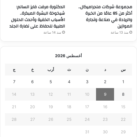
مجموعة شركات ملجراميكال..
الدكتورة مرفت فايز السالم:
أكثر من 85 عامًا من الخبرة
شيخوخة البشرة المبكرة..
والريادة في صناعة وتجارة
الأسباب الخفية وأحدث الحلول
الموازين
الطبية للحفاظ على نضارة الجلد
منذ 13 ساعة
منذ 14 ساعة
أغسطس 2026
س
د
ن
ث
أرب
خ
ج
7
6
5
4
3
2
1
14
13
12
11
10
9
8
21
20
19
18
17
16
15
28
27
26
25
24
23
22
31
30
29