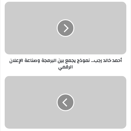
د
ك
ا
ل
إ
ل
ك
ت
ر
أحمد خالد رجب… نموذج يجمع بين البرمجة وصناعة الإعلان
و
الرقمي
ن
ي