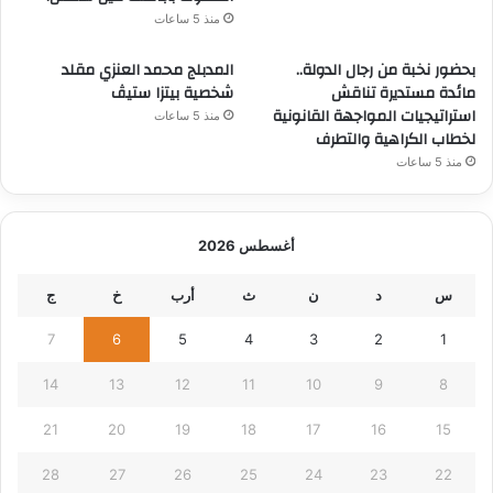
منذ 5 ساعات
بحضور نخبة من رجال الدولة..
المدبلج محمد العنزي مقلد
مائدة مستديرة تناقش
شخصية بيتزا ستيڤ
استراتيجيات المواجهة القانونية
منذ 5 ساعات
لخطاب الكراهية والتطرف
منذ 5 ساعات
أغسطس 2026
س
د
ن
ث
أرب
خ
ج
7
6
5
4
3
2
1
14
13
12
11
10
9
8
21
20
19
18
17
16
15
28
27
26
25
24
23
22