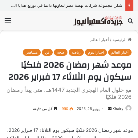
«عالم رشاد».. تجربة إعلامية ورسالة ماجستير ذكية من كلية الطفولة بجامعة عين شمس.
بحث
الق
عن
الرئيسية
/
أخبار العالم
أخبار العالم
اخبار اليوم
رياضة
صحة
فن
مشاهير
موعد شهر رمضان 2026 فلكيًا
سيكون يوم الثلاثاء 17 فبراير 2026
مع حلول العام الهجري الجديد 1447هـ.. متى يبدأ رمضان
2026 فلكيًا
Khairy
أ
يونيو 26, 2025
990
أقل من دقيقة
ر
س
موعد شهر رمضان 2026 فلكيًا سيكون يوم الثلاثاء 17 فبراير 2026،
ل