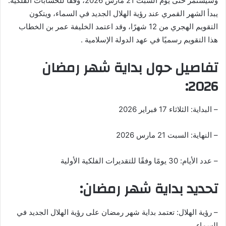
وسيستمر حتى يوم السبت 21 مارس 2026، وفقًا للحسابات الفلكية.
ب
ر
يبدأ الشهر القمري عند رؤية الهلال الجديد في السماء، ويتكون
ي
التقويم الهجري من 12 شهرًا، وقد اعتمد الخليفة عمر بن الخطاب
د
هذا التقويم رسميًا في عهد الدولة الإسلامية .
ا
تفاصيل حول بداية شهر رمضان
إ
ل
2026:
ك
ت
– البداية: الثلاثاء 17 فبراير 2026
ر
و
ن
– النهاية: السبت 21 مارس 2026
ي
ا
– عدد الأيام: 30 يومًا وفقًا للتقديرات الفلكية الأولية
تحديد بداية شهر رمضان:
– رؤية الهلال: تعتمد بداية شهر رمضان على رؤية الهلال الجديد في
السماء