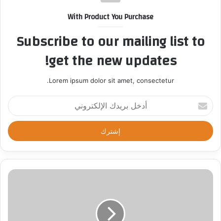
With Product You Purchase
Subscribe to our mailing list to
get the new updates!
Lorem ipsum dolor sit amet, consectetur.
أ
د
خ
ل
ب
ر
ي
د
ك
ا
ل
إ