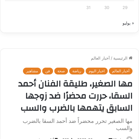
31
30
29
« يوليو