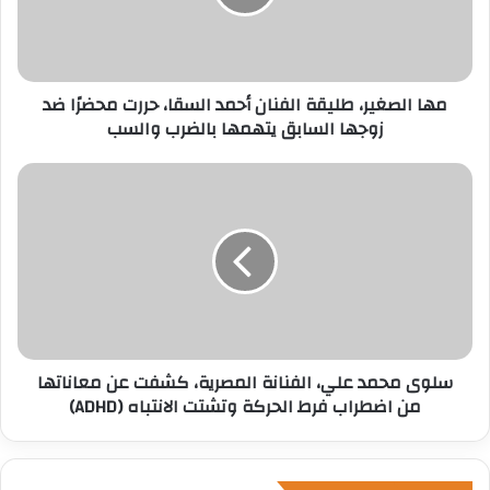
ل
ك
ت
ر
مها الصغير، طليقة الفنان أحمد السقا، حررت محضرًا ضد
و
زوجها السابق يتهمها بالضرب والسب
ن
ي
سلوى محمد علي، الفنانة المصرية، كشفت عن معاناتها
من اضطراب فرط الحركة وتشتت الانتباه (ADHD)