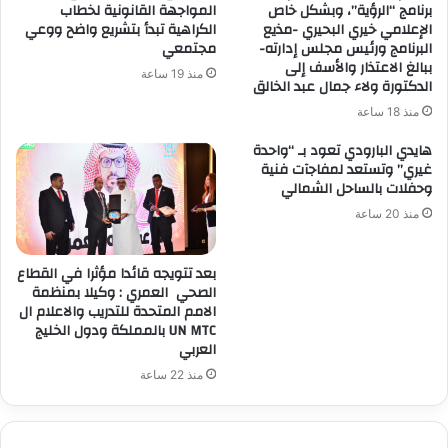
برنامج “الرؤية”، وبشكل خاص
المواجهة القانونية لخطاب
الإعلامي خيري البحيري -مذيع
الكراهية تبدأ بتشريع واضح ووعي
البرنامج ورئيس مجلس إدارته-
مجتمعي
ببالغ الاعتذار والأسف إلى
منذ 19 ساعة
الدكتورة ولاء جمال عبد الخالق
منذ 18 ساعة
هايدي البارودي تعود بـ “واحدة
غيري” وتستعد لمفاجآت فنية
وحفلات بالساحل الشمالي
منذ 20 ساعة
بعد تتويجه قائدا مؤثرا في القطاع
الصحي العمري : وكيلا بمنظمة
الامم المتحدة للتدريب والاعلام ال
UN MTC بالمملكة ودول الخليج
العربي
منذ 22 ساعة