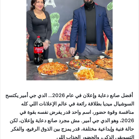
ر
ي
د
ا
إ
ل
ك
ت
ر
و
ن
ي
ا
أفضل صانع دعاية وإعلان في عام 2026… الدي جي أمير يكتسح
السوشيال ميديا بطلاقة رائعة في عالم الإعلانات اللي كله
منافسة وقوة حضور، اسم واحد قدر يفرض نفسه بقوة في
2026، وهو الدي جي أمير. مش مجرد صانع دعاية وإعلان، لكن
حالة فنية وإبداعية مختلفة، قدر يمزج بين الذوق الرفيع، والفكر
التسويقي الذكي، والحضور الجذاب اللي