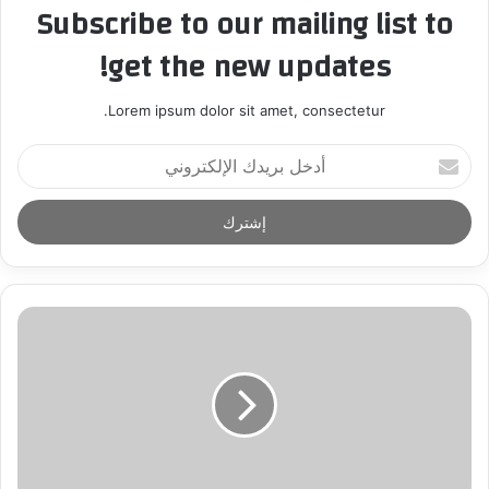
Subscribe to our mailing list to
get the new updates!
Lorem ipsum dolor sit amet, consectetur.
أ
د
خ
ل
ب
ر
ي
د
ك
ا
ل
إ
ل
ك
ت