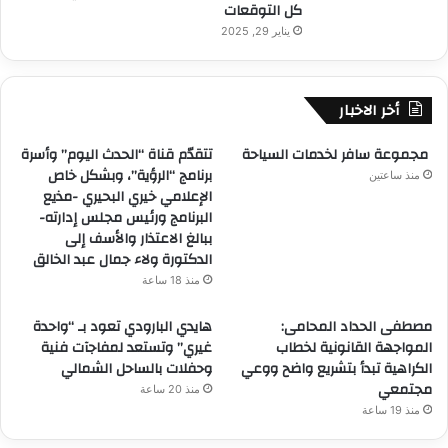
كل التوقعات
يناير 29, 2025
أخر الاخبار
مجموعة سافر لخدمات السياحة
تتقدّم قناة “الحدث اليوم” وأسرة
برنامج “الرؤية”، وبشكل خاص
منذ ساعتين
الإعلامي خيري البحيري -مذيع
البرنامج ورئيس مجلس إدارته-
ببالغ الاعتذار والأسف إلى
الدكتورة ولاء جمال عبد الخالق
منذ 18 ساعة
مصطفى الحداد المحامى:
هايدي البارودي تعود بـ “واحدة
المواجهة القانونية لخطاب
غيري” وتستعد لمفاجآت فنية
الكراهية تبدأ بتشريع واضح ووعي
وحفلات بالساحل الشمالي
مجتمعي
منذ 20 ساعة
منذ 19 ساعة