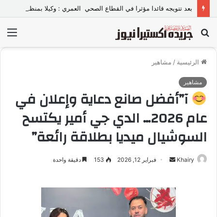
بعد تتويجه قائدا مؤثرا في القطاع الصحي العمري : وكيلا بمنظمة الامم المتحدة للتدريب والاعلام ال UN MTC بالمملكة ودول الخليج العربي
بحث
الق
عن
الرئيسية
/
مشاهير
مشاهير
آ”أفضل صانع دعاية وإعلان في
عام 2026… الدي جي أمير يكتسح
السوشيال ميديا بطلاقة رائعة”
Khairy
أ
فبراير 12, 2026
153
دقيقة واحدة
ر
س
ل
ب