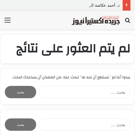
د. أحمد عكاشة القصير.. صيدلي مصري يقود الابتكار في صناعة منتجات العناية بالسيارات
بحث
الق
عن
لم يتم العثور على نتائج
يبدوا أننا لم ’ نستطع أن نجد ما ’ تبحث عنه. من الممكن أن يساعدك البحث.
ا
ل
ب
ح
ث
ع
ا
ن
ل
:
ب