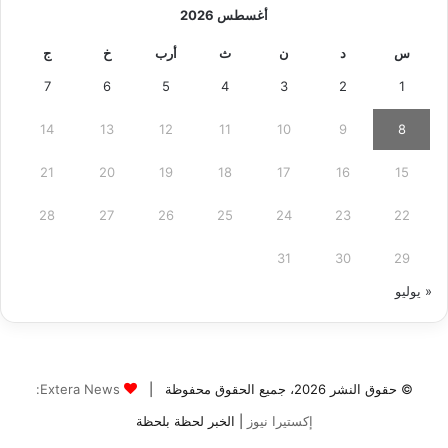
أغسطس 2026
س
د
ن
ث
أرب
خ
ج
7
6
5
4
3
2
1
14
13
12
11
10
9
8
21
20
19
18
17
16
15
28
27
26
25
24
23
22
31
30
29
« يوليو
© حقوق النشر 2026، جميع الحقوق محفوظة |
Extera News:
إكستيرا نيوز
| الخبر لحظة بلحظة