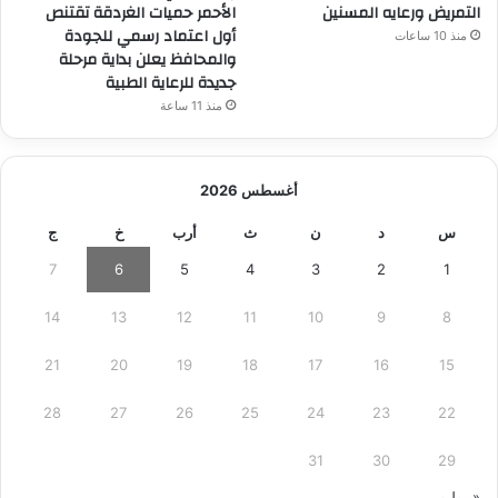
التمريض ورعايه المسنين
الأحمر حميات الغردقة تقتنص
أول اعتماد رسمي للجودة
منذ 10 ساعات
والمحافظ يعلن بداية مرحلة
جديدة للرعاية الطبية
منذ 11 ساعة
أغسطس 2026
س
د
ن
ث
أرب
خ
ج
7
6
5
4
3
2
1
14
13
12
11
10
9
8
21
20
19
18
17
16
15
28
27
26
25
24
23
22
31
30
29
« يوليو