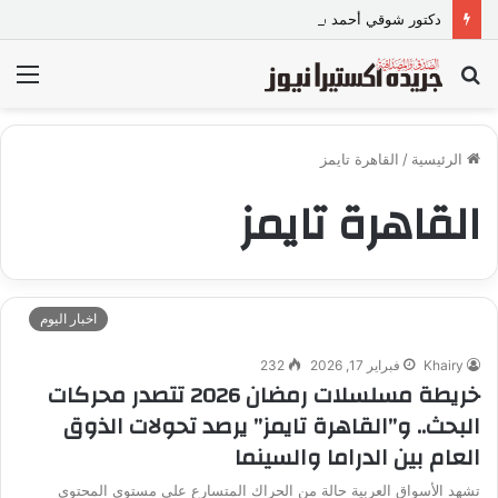
دكتور شوقي أحمد شوقي.. “صانع الابتسامات” يتصدر قائمة أشهر أطباء تجميل الأسنان في مصر
بحث
الق
عن
الرئيسية
/
القاهرة تايمز
القاهرة تايمز
اخبار اليوم
Khairy
فبراير 17, 2026
232
خريطة مسلسلات رمضان 2026 تتصدر محركات
البحث.. و”القاهرة تايمز” يرصد تحولات الذوق
العام بين الدراما والسينما
تشهد الأسواق العربية حالة من الحراك المتسارع على مستوى المحتوى