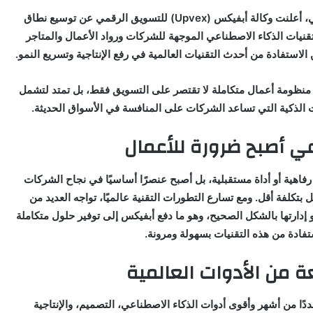
في خطوة تعكس التوجه العالمي نحو التحول الرقمي، أعلنت وكالة أبفيكس (Upvex) للتسويق الرقمي عن توسيع نطاق
نيات الذكاء الاصطناعي الموجهة للشركات ورواد الأعمال والمتاجر
الاستفادة من أحدث التقنيات العالمية في رفع الإنتاجية وتسريع النمو.
ء منظومة أعمال متكاملة لا تقتصر على التسويق فقط، بل تمتد لتشمل
 الذكية التي تساعد الشركات على المنافسة في الأسواق الحديثة.
عي أصبح ضرورة للأعمال
ناعي لم يعد رفاهية أو أداة مستقبلية، بل أصبح عنصرًا أساسيًا في نجاح الشركات
بتكلفة أقل. ومع تسارع التطورات التقنية عالميًا، تواجه العديد من
إدارتها بالشكل الصحيح، وهو ما دفع أبفيكس إلى توفير حلول متكاملة
تفادة من هذه التقنيات بسهولة ومرونة.
من الأدوات العالمية
المنظومة التي توفرها أبفيكس (Upvex) عددًا من أشهر وأقوى أدوات الذكاء الاصطناعي، التصميم، والإنتاجية