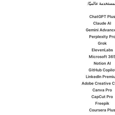
مستخدمة عالميًا:
ChatGPT Plu
Claude AI
Gemini Advanc
Perplexity Pr
Grok
ElevenLabs
Microsoft 36
Notion AI
GitHub Copilo
LinkedIn Premi
Adobe Creative C
Canva Pro
CapCut Pro
Freepik
Coursera Plu