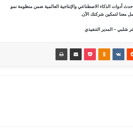
قمي توفر لك أحدث أدوات الذكاء الاصطناعي والإنتاجية العالمية ضمن منظومة نمو
صل معنا لتمكين شركتك الآن.
تر شلبي – المدير التنفيذي
‏Reddit
‏VKontakte
Odnoklassniki
بوكيت
مشاركة عبر البريد
طباعة