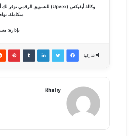
وكالة أبفيكس (Upvex) للتسويق الر
متكاملة. توا
بإدارة: مس
فيسبوك
تويتر
لينكدإن
‏Tumblr
بينتيريست
شاركها
Khairy