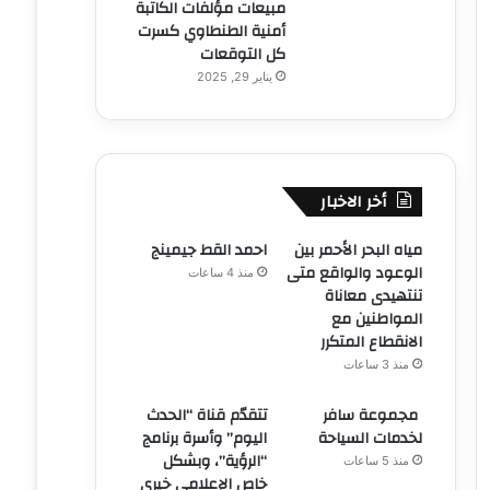
مبيعات مؤلفات الكاتبة
أمنية الطنطاوي كسرت
كل التوقعات
يناير 29, 2025
أخر الاخبار
مياه البحر الأحمر بين
احمد القط جيمينج
الوعود والواقع متى
منذ 4 ساعات
تنتهيدى معاناة
المواطنين مع
الانقطاع المتكرر
منذ 3 ساعات
مجموعة سافر
تتقدّم قناة “الحدث
لخدمات السياحة
اليوم” وأسرة برنامج
“الرؤية”، وبشكل
منذ 5 ساعات
خاص الإعلامي خيري