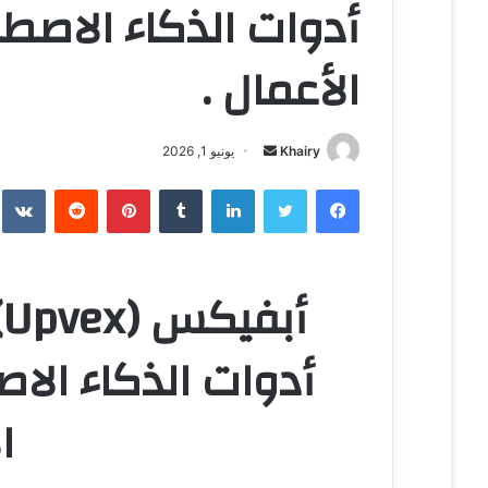
أدوات الذكاء الاصط
الأعمال .
Khairy
أ
يونيو 1, 2026
ر
فيسبوك
تويتر
لينكدإن
‏Tumblr
بينتيريست
‏Reddit
‏te
س
ل
ب
ر
أ
ي
د
أدوات الذكاء الا
ا
إ
ا
ل
ك
ت