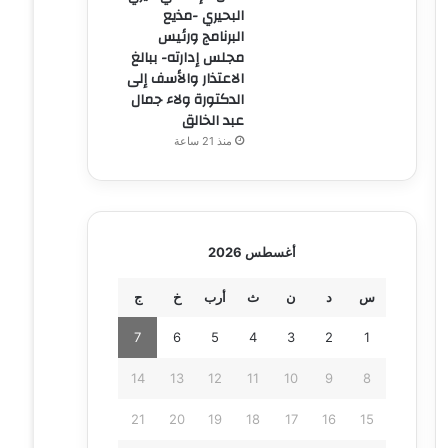
البحيري -مذيع
البرنامج ورئيس
مجلس إدارته- ببالغ
الاعتذار والأسف إلى
الدكتورة ولاء جمال
عبد الخالق
منذ 21 ساعة
أغسطس 2026
س
د
ن
ث
أرب
خ
ج
7
6
5
4
3
2
1
14
13
12
11
10
9
8
21
20
19
18
17
16
15