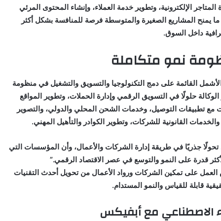
 المتاجر الإلكترونية، وتطوير خدمة العملاء، وإنشاء المحتوى المرئي
سين محركات البحث (SEO) — وهو ما يمنح المشاريع الصغيرة والمتوسطة فرصة للمنافسة بشكل أكثر
رافية داخل السوق.
ظومة نمو متكاملة
ي هذا التوسع ضمن استراتيجية أبفيكس (Upvex) الأشمل القائمة على دمج التكنولوجيا والتسويق والتشغيل في منظومة
لوكالة حلولًا في التسويق الرقمي وإدارة الحملات، وتطوير المواقع
راكات مع تطبيقات التوصيل، وخدمات الشحن المحلي والدولي، والتصوير
الخدمات القانونية للشركات، وتطوير الكوادر والتأهيل المهني.
لقادمة ستشهد تحولًا جذريًا في طريقة إدارة الشركات والأعمال، وأن المؤسسات التي
أكثر قدرة على النمو والتوسع في عصر الاقتصاد الرقمي.”
س العمل على تمكين الشركات ورواد الأعمال من تحويل أحدث التقنيات
قيقية قابلة للقياس والنمو المستدام.
ء الاصطناعي مع أبفيكس