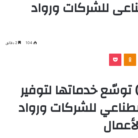
ناعى للشركات ورواد
104
2 دقائق
VKontak
Odnoklassniki
بوكيت
بفيكس (Upvex) توسّع خدماتها لتوفير
صطناعي للشركات ورواد
لأعمال