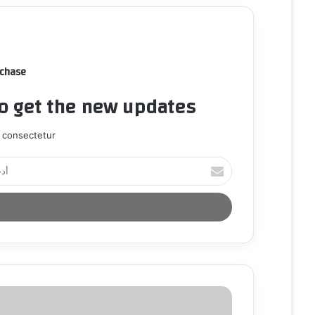
rchase
to get the new updates!
 consectetur.
أ
د
خ
ل
ب
ر
ي
د
ك
ا
ل