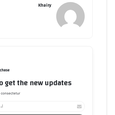
Khairy
rchase
to get the new updates!
 consectetur.
أ
د
خ