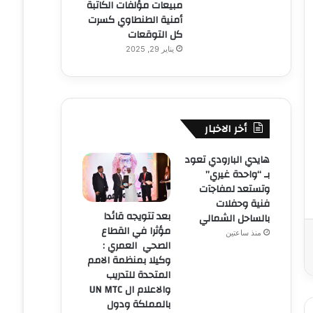
مبيعات مؤلفات الكاتبة
أمنية الطنطاوي كسرت
كل التوقعات
يناير 29, 2025
أخر الاخبار
هايدي البارودي تعود
بـ “واحدة غيري”
وتستعد لمفاجآت
فنية وحفلات
بعد تتويجه قائدا
بالساحل الشمالي
مؤثرا في القطاع
منذ ساعتين
الصحي العمري :
وكيلا بمنظمة الامم
المتحدة للتدريب
والاعلام ال UN MTC
بالمملكة ودول