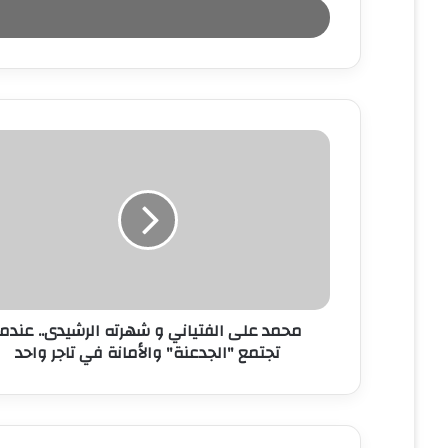
ل
ب
ر
ي
د
ك
ا
ل
إ
ل
ك
ت
ر
و
ن
محمد على الفتياني و شهرته الرشيدى.. عندما
ي
تجتمع "الجدعنة" والأمانة في تاجر واحد