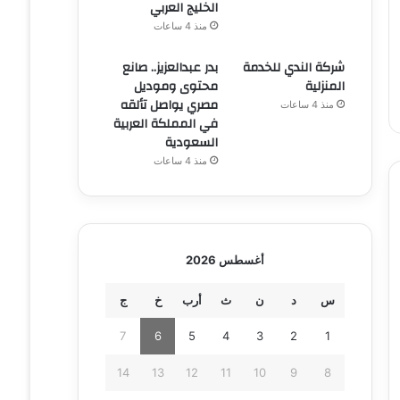
الخليج العربي
منذ 4 ساعات
شركة الندي للخدمة
بدر عبدالعزيز.. صانع
المنزلية
محتوى وموديل
مصري يواصل تألقه
منذ 4 ساعات
في المملكة العربية
السعودية
منذ 4 ساعات
أغسطس 2026
س
د
ن
ث
أرب
خ
ج
7
6
5
4
3
2
1
14
13
12
11
10
9
8