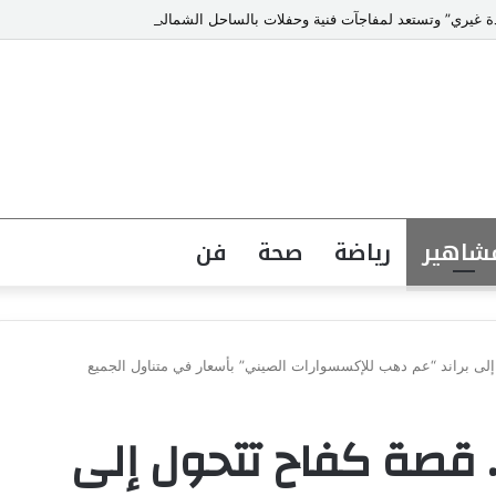
حدة غيري” وتستعد لمفاجآت فنية وحفلات بالساحل الشمالي
شاهير
رياضة
صحة
فن
ى براند “عم دهب للإكسسوارات الصيني” بأسعار في متناول الجميع
قصة كفاح تتحول إلى