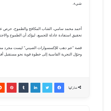
ر
شيء.
و
ن
ي
ا
أحمد محمد سامي، الشاب المكافح والطموح، حرص على 
تحقيق استفادة عادلة للجميع، ليؤكد أن الطموح والاجته
قصة “عم دهب للإكسسوارات الصيني” ليست مجرد مشرو
وحوّل التجربة القاسية إلى خطوة قوية نحو مستقبل أف
فيسبوك
تويتر
لينكدإن
‏Tumblr
بينتيريست
شاركها