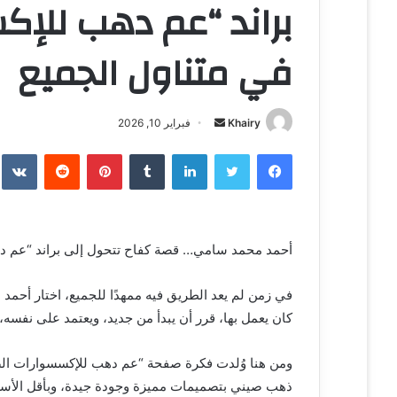
براند “عم دهب للإك
في متناول الجميع
Khairy
أ
فبراير 10, 2026
ر
فيسبوك
تويتر
لينكدإن
‏Tumblr
بينتيريست
‏Reddit
‏te
س
ل
ب
ر
أحمد محمد سامي… قصة كفاح تتحول إلى براند “عم ده
ي
د
ا
في زمن لم يعد الطريق فيه ممهدًا للجميع، اختار أحم
إ
كان يعمل بها، قرر أن يبدأ من جديد، ويعتمد على نفسه، 
ل
ك
ومن هنا وُلدت فكرة صفحة “عم دهب للإكسسوارات الص
ت
ذهب صيني بتصميمات مميزة وجودة جيدة، وبأقل الأسعار 