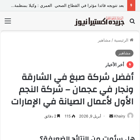
بعد تتويجه قائدا مؤثرا في القطاع الصحي العمري : وكيلا بمنظمة الامم المتحدة للتدريب والاعلام ال UN MTC بالمملكة ودول الخليج العربي
بحث
الق
عن
الرئيسية
/
مشاهير
مشاهير
أخر الأخبار
أفضل شركة صبغ في الشارقة
ونجار في عجمان – شركة النجم
الأول لأعمال الصيانة في الإمارات
Khairy
أ
أبريل 9, 2026
115
2 دقائق
ر
س
هل سئمت من النتائج الضعيفة؟
ل