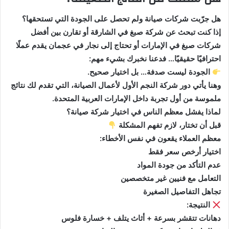
ب
هل جرّبت شركات صيانة ولم تحصل على الجودة التي تستحقها؟
ر
إذا كنت تبحث عن شركة صبغ في الشارقة أو تقارن بين أفضل
ي
شركات صبغ في الإمارات أو تحتاج إلى نجار في عجمان يقدم عملًا
د
احترافيًا حقيقيًا… فدعنا نخبرك بشيء مهم:
ا
الجودة ليست صدفة… بل اختيار صحيح.
إ
ل
وهنا يأتي دور شركة النجم الأول لأعمال الصيانة، التي تقدم لك نتائج
ك
ملموسة من أول تجربة داخل الإمارات العربية المتحدة.
ت
لماذا يفشل معظم الناس في اختيار شركة صيانة؟
ر
قبل أن تختار، لازم تفهم المشكلة
و
معظم العملاء يقعون في نفس الأخطاء:
ن
اختيار أرخص سعر فقط
ي
عدم التأكد من جودة المواد
ا
التعامل مع فنيين غير متخصصين
تجاهل التفاصيل الصغيرة
النتيجة:
دهانات تتقشر بسرعة + أثاث يتلف + خسارة فلوس