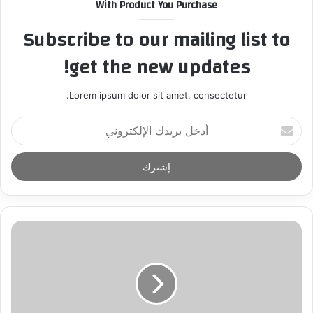
With Product You Purchase
Subscribe to our mailing list to
get the new updates!
Lorem ipsum dolor sit amet, consectetur.
أ
د
خ
ل
ب
ر
ي
د
ك
ا
ل
إ
ل