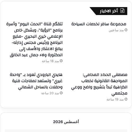
أخر الاخبار
مجموعة سافر لخدمات السياحة
تتقدّم قناة “الحدث اليوم” وأسرة
برنامج “الرؤية”، وبشكل خاص
منذ ساعتين
الإعلامي خيري البحيري -مذيع
البرنامج ورئيس مجلس إدارته-
ببالغ الاعتذار والأسف إلى
الدكتورة ولاء جمال عبد الخالق
منذ 18 ساعة
مصطفى الحداد المحامى:
هايدي البارودي تعود بـ “واحدة
المواجهة القانونية لخطاب
غيري” وتستعد لمفاجآت فنية
الكراهية تبدأ بتشريع واضح ووعي
وحفلات بالساحل الشمالي
مجتمعي
منذ 20 ساعة
منذ 19 ساعة
أغسطس 2026