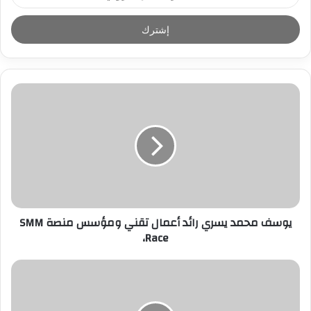
د
خ
ل
ب
ر
ي
د
ك
ا
ل
إ
ل
ك
ت
ر
يوسف محمد يسري رائد أعمال تقني ومؤسس منصة SMM
و
Race،
ن
ي