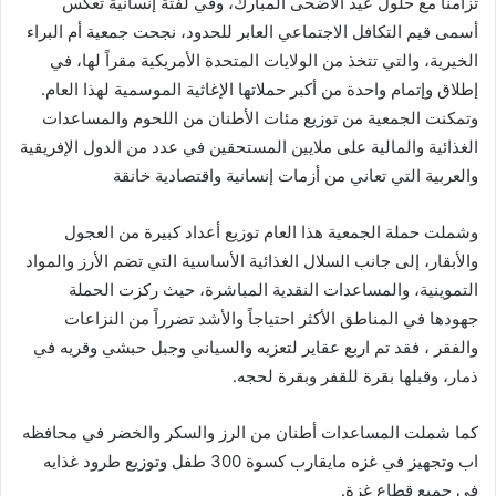
تزامناً مع حلول عيد الأضحى المبارك، وفي لفتة إنسانية تعكس
ر
ي
أسمى قيم التكافل الاجتماعي العابر للحدود، نجحت جمعية أم البراء
د
الخيرية، والتي تتخذ من الولايات المتحدة الأمريكية مقراً لها، في
ا
إطلاق وإتمام واحدة من أكبر حملاتها الإغاثية الموسمية لهذا العام.
إ
وتمكنت الجمعية من توزيع مئات الأطنان من اللحوم والمساعدات
ل
الغذائية والمالية على ملايين المستحقين في عدد من الدول الإفريقية
ك
والعربية التي تعاني من أزمات إنسانية واقتصادية خانقة
ت
ر
وشملت حملة الجمعية هذا العام توزيع أعداد كبيرة من العجول
و
والأبقار، إلى جانب السلال الغذائية الأساسية التي تضم الأرز والمواد
ن
التموينية، والمساعدات النقدية المباشرة، حيث ركزت الحملة
ي
جهودها في المناطق الأكثر احتياجاً والأشد تضرراً من النزاعات
ا
والفقر ، فقد تم اربع عقاير لتعزيه والسياني وجبل حبشي وقريه في
ذمار، وقبلها بقرة للقفر وبقرة لحجه.
كما شملت المساعدات أطنان من الرز والسكر والخضر في محافظه
اب وتجهيز في غزه مايقارب كسوة 300 طفل وتوزيع طرود غذايه
في جميع قطاع غزة.