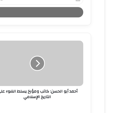
د
خ
ل
ب
ر
ي
د
ك
ا
ل
إ
ل
ك
ت
ر
و
ن
أحمد أبو الحسن: كاتب ومؤرخ يسلط الضوء عل
ي
التاريخ الإسلامي