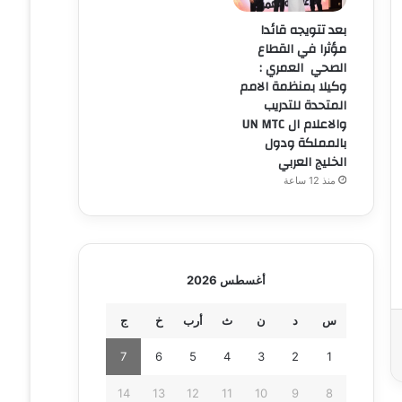
بعد تتويجه قائدا
مؤثرا في القطاع
الصحي العمري :
وكيلا بمنظمة الامم
المتحدة للتدريب
والاعلام ال UN MTC
بالمملكة ودول
الخليج العربي
منذ 12 ساعة
أغسطس 2026
س
د
ن
ث
أرب
خ
ج
7
6
5
4
3
2
1
14
13
12
11
10
9
8