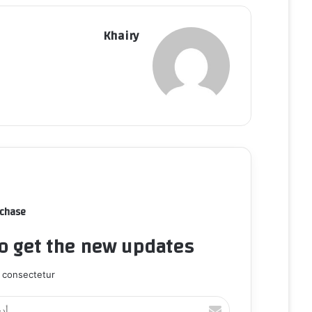
Khairy
rchase
to get the new updates!
 consectetur.
أ