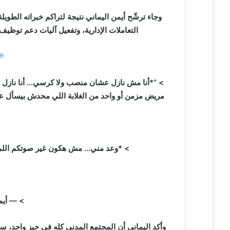
ي
وجاء ترشّح أيمن اليماني نتيجة لتراكم خبراته الطويل
ا
التعاملات الإدارية، وتفعيل آليات دعم توظي
> “*أنا مش نازل عشان منصب ولا كرسي… أنا نازل 
مريض مزمن أو واحد من الغلابة اللي محدش بيسأل عنه
> *وعد مني… مش هكون غير صوتكم اللي ب
> — أيمن
وأكد اليماني أن المجتمع المدني كله في حيز واحد، س