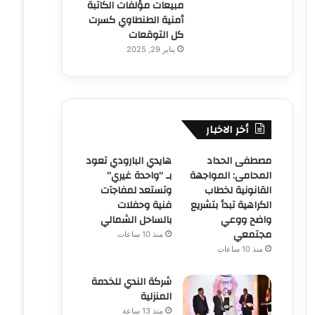
مبيعات مؤلفات الكاتبة
أمنية الطنطاوي كسرت
كل التوقعات
يناير 29, 2025
أخر الاخبار
مصطفى الحداد
هايدي البارودي تعود
المحامى: المواجهة
بـ “واحدة غيري”
القانونية لخطاب
وتستعد لمفاجآت
الكراهية تبدأ بتشريع
فنية وحفلات
واضح ووعي
بالساحل الشمالي
مجتمعي
منذ 10 ساعات
منذ 10 ساعات
شركة الندي للخدمة
المنزلية
منذ 13 ساعة