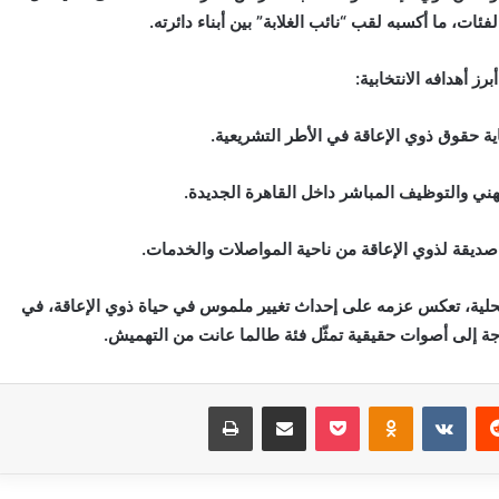
ئات، ما أكسبه لقب “نائب الغلابة” بين أبناء دائرته.
برز أهدافه الانتخابية:
ية حقوق ذوي الإعاقة في الأطر التشريعية.
مهني والتوظيف المباشر داخل القاهرة الجديدة.
ون صديقة لذوي الإعاقة من ناحية المواصلات والخدمات.
محلية، تعكس عزمه على إحداث تغيير ملموس في حياة ذوي الإعاقة، في
اجة إلى أصوات حقيقية تمثّل فئة طالما عانت من التهميش.
‏Reddit
‏VKontakte
Odnoklassniki
بوكيت
مشاركة عبر البريد
طباعة