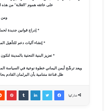
على عاتقه هموم “الغلابة” من هذه الف
ومن أ
* إدراج قوانين جديدة لحما
* إنشاء آليات دعم للتأهيل ال
* تعزيز البنية التحتية بالمدينة لتك
ويعد ترشّح أيمن اليماني خطوة نوعية في السياسة ال
ظل قناعة متنامية بأن البرلمان القادم بح
فيسبوك
تويتر
لينكدإن
‏Tumblr
بينتيريست
شاركها