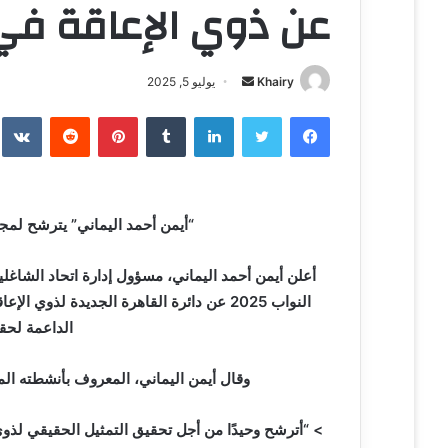
عن ذوي الإعاقة في 
Khairy
أ
يوليو 5, 2025
ر
فيسبوك
تويتر
لينكدإن
‏Tumblr
بينتيريست
‏Reddit
‏te
س
ل
ب
ر
“أيمن أحمد اليماني” يترشح لمج
ي
د
ا
أعلن أيمن أحمد اليماني، مسؤول إدارة اتحاد الشاغ
إ
النواب 2025 عن دائرة القاهرة الجديدة لذ
ل
الداعمة لحق
ك
ت
وقال أيمن اليماني، المعروف بأنشطته الم
ر
و
> “أترشح وحيدًا من أجل تحقيق التمثيل الحقيقي لذوي
ن