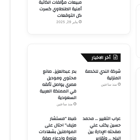
مبيعات مؤلفات الكاتبة
أمنية الطنطاوي كسرت
كل التوقعات
يناير 29, 2025
أخر الاخبار
شركة الندي للخدمة
بدر عبدالعزيز.. صانع
المنزلية
محتوى وموديل
مصري يواصل تألقه
منذ ساعتين
في المملكة العربية
السعودية
منذ ساعتين
عراب التغيير … محمد
ضبط “مستشار
حسين يكتب علي
مزيف” احتال على
صفحته الإدارة بين
المواطنين بشهادات
البلح … وتقارير
مزورة وادعاء صفة