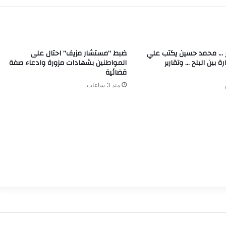
ير … محمد حسين يكتب علي
ضبط “مستشار مزيف” احتال على
ة بين البلح … وتقارير
المواطنين بشهادات مزورة وادعاء صفة
قضائية
منذ 3 ساعات