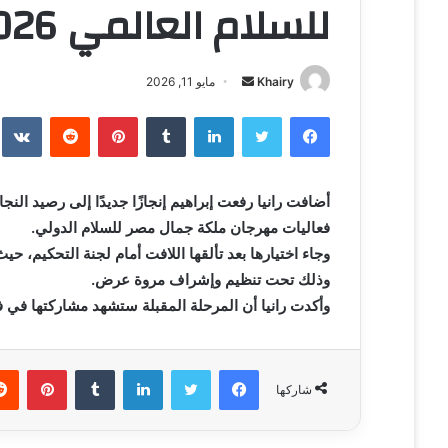
للسلام العالمي 2026
Khairy
أ
مايو 11, 2026
ر
فيسبوك
تويتر
لينكدإن
‏Tumblr
بينتيريست
‏Reddit
‏te
س
ل
ب
ر
ي
فعاليات مهرجان ملكة جمال مصر للسلام الدولي.
د
وجاء اختيارها بعد تألقها اللافت أمام لجنة التحكيم، حي
ا
وذلك تحت تنظيم وإشراف مروة عرض.
إ
وأكدت رانيا أن المرحلة المقبلة ستشهد مشاركتها في ف
ل
ك
ت
فيسبوك
تويتر
لينكدإن
‏Tumblr
بينتيريست
شاركها
ر
و
ن