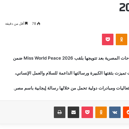
78
أقل من دقيقة
VKontak
Odnoklassniki
بوكيت
أضافت رانيا رفعت إبراهيم إنجازًا جديدًا إلى رصيد النجاحات المصرية بعد تتويجها بلقب Miss World Peace 2026 ضمن
ث تميزت بثقتها الكبيرة ورسالتها الداعمة للسلام والعمل الإنساني،
عاليات ومبادرات دولية تحمل من خلالها رسالة إيجابية باسم مصر.
‏Reddit
‏VKontakte
Odnoklassniki
بوكيت
مشاركة عبر البريد
طباعة