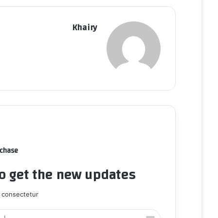
ي
ا
Khairy
rchase
to get the new updates!
 consectetur.
أ