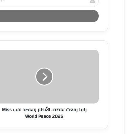
د
خ
ل
ب
ر
ي
د
ك
ا
ل
إ
ل
ك
ت
ر
و
ن
رانيا رفعت تخطف الأنظار وتحصد لقب Miss
ي
World Peace 2026