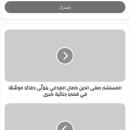
خ
ل
ب
ر
ي
د
ك
ا
ل
إ
ل
ك
ت
ر
المستشار صفى الدين كمال المراغي يتولّى دفاعًا موسّعًا
و
في قضايا جنائية كبرى
ن
ي