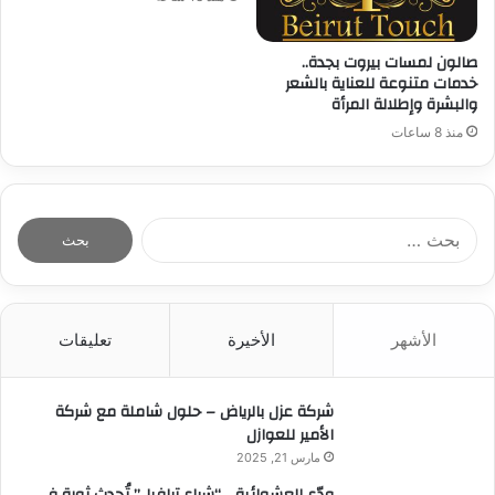
صالون لمسات بيروت بجدة..
خدمات متنوعة للعناية بالشعر
والبشرة وإطلالة المرأة
منذ 8 ساعات
ا
ل
ب
ح
ث
الأشهر
الأخيرة
تعليقات
ع
ن
:
شركة عزل بالرياض – حلول شاملة مع شركة
الأمير للعوازل
مارس 21, 2025
ودّع العشوائية… “شراع ترافيل” تُحدث ثورة في