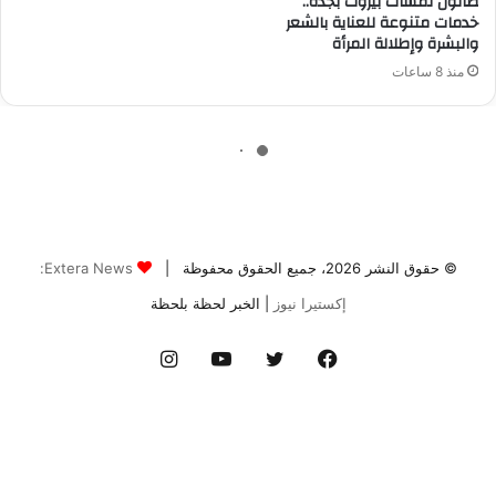
© حقوق النشر 2026، جميع الحقوق محفوظة |
Extera News:
إكستيرا نيوز
| الخبر لحظة بلحظة
فيسبوك
تويتر
يوتيوب
انستقرام