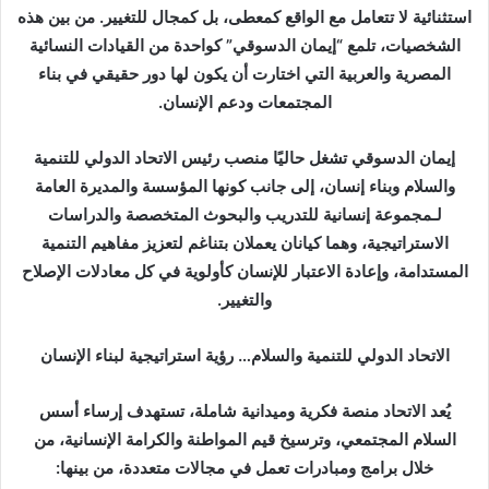
د
استثنائية لا تتعامل مع الواقع كمعطى، بل كمجال للتغيير. من بين هذه
ا
الشخصيات، تلمع “إيمان الدسوقي” كواحدة من القيادات النسائية
إ
المصرية والعربية التي اختارت أن يكون لها دور حقيقي في بناء
ل
المجتمعات ودعم الإنسان.
ك
ت
إيمان الدسوقي تشغل حاليًا منصب رئيس الاتحاد الدولي للتنمية
ر
والسلام وبناء إنسان، إلى جانب كونها المؤسسة والمديرة العامة
و
لـمجموعة إنسانية للتدريب والبحوث المتخصصة والدراسات
ن
الاستراتيجية، وهما كيانان يعملان بتناغم لتعزيز مفاهيم التنمية
ي
المستدامة، وإعادة الاعتبار للإنسان كأولوية في كل معادلات الإصلاح
ا
والتغيير.
الاتحاد الدولي للتنمية والسلام… رؤية استراتيجية لبناء الإنسان
يُعد الاتحاد منصة فكرية وميدانية شاملة، تستهدف إرساء أسس
السلام المجتمعي، وترسيخ قيم المواطنة والكرامة الإنسانية، من
خلال برامج ومبادرات تعمل في مجالات متعددة، من بينها: