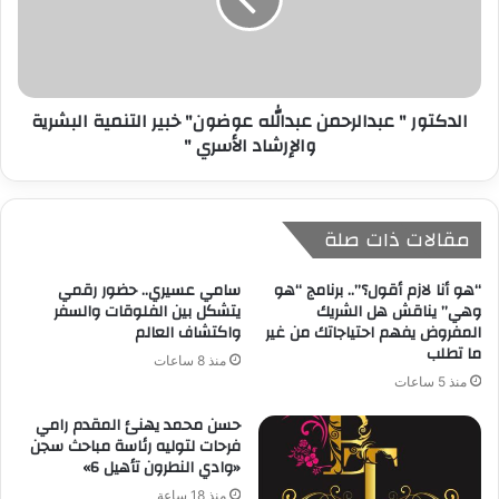
الدكتور " عبدالرحمن عبدالله عوضون" خبير التنمية البشرية
والإرشاد الأسري "
مقالات ذات صلة
“هو أنا لازم أقول؟”.. برنامج “هو
سامي عسيري.. حضور رقمي
وهي” يناقش هل الشريك
يتشكل بين الفلوقات والسفر
المفروض يفهم احتياجاتك من غير
واكتشاف العالم
ما تطلب
منذ 8 ساعات
منذ 5 ساعات
حسن محمد يهنئ المقدم رامي
فرحات لتوليه رئاسة مباحث سجن
«وادي النطرون تأهيل 6»
منذ 18 ساعة