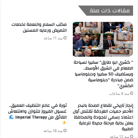
مقالات ذات صلة
مكتب السلام والنعمة لخدمات
التمريض ورعايه المسنين
منذ 11 ساعة
” كشري ابو طارق” سفيرا لسياحة
الطعام في الشرق الأوسط..
ويستضيف 50 سفيرا ودبلوماسيا
ضمن مبادرة “دبلوماسية
الكشري”
منذ 8 ساعات
إنجاز تاريخي لقطاع الصحة بالبحر
ثورة في عالم التنظيف العميق..
الأحمر حميات الغردقة تقتنص أول
غسول الفيروز للتوازن والانتعاش
اعتماد رسمي للجودة والمحافظ
الفائق من Imperial Therapy
يعلن بداية مرحلة جديدة للرعاية
الطبية
منذ 18 ساعة
منذ 12 ساعة