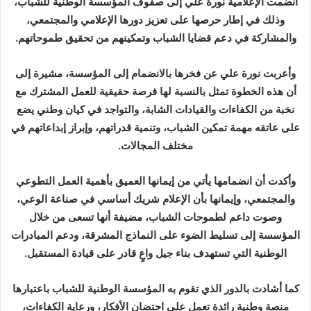
انضمت الإعلامية نورة علي إلى صفوف المؤسسة الوطنية للشباب،
ر
ي
وذلك في إطار حرصها على تعزيز دورها الإعلامي والمجتمعي،
د
والمشاركة في دعم قضايا الشباب وتمكينهم من تحقيق طموحاتهم.
ا
إ
وأعربت نورة علي عن فخرها بالانضمام إلى المؤسسة، مشيرة إلى
ل
أن هذه الخطوة تمثل بالنسبة لها فرصة حقيقية للعمل المشترك مع
ك
نخبة من الكفاءات والقيادات الشابة، والتواجد في كيان وطني يضع
ت
على عاتقه مهمة تمكين الشباب، وتنمية قدراتهم، وإبراز إبداعاتهم في
ر
مختلف المجالات.
و
ن
وأكدت أن انضمامها يأتي من إيمانها العميق بأهمية العمل التطوعي
ي
والمجتمعي، وإيمانها بأن الإعلام شريك أساسي في صناعة الوعي،
ا
وصوت داعم لطموحات الشباب، مضيفة أنها تسعى من خلال
المؤسسة إلى تسليط الضوء على النماذج المشرقة، ودعم المبادرات
الوطنية التي تستهدف بناء جيل واعٍ قادر على قيادة المستقبل.
كما أشادت بالدور الذي تقوم به المؤسسة الوطنية للشباب باعتبارها
منصة وطنية رائدة تعمل على احتضان الأفكار، ورعاية الكفاءات،