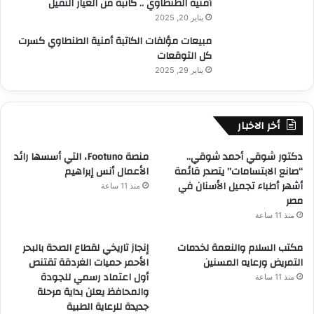
أمنية الطنطاوي .. كاتبة من العيار الثقيل
يناير 20, 2025
مبيعات مؤلفات الكاتبة أمنية الطنطاوي كسرت
كل التوقعات
يناير 29, 2025
أخر الاخبار
دكتور شوقي أحمد شوقي..
منصة Footuno، التي أسسها رائد
“صانع الابتسامات” يتصدر قائمة
الأعمال أنس إبراهيم
أشهر أطباء تجميل الأسنان في
منذ 11 ساعة
مصر
منذ 11 ساعة
مكتب السلام والنعمة لخدمات
إنجاز تاريخي لقطاع الصحة بالبحر
التمريض ورعايه المسنين
الأحمر حميات الغردقة تقتنص
أول اعتماد رسمي للجودة
منذ 11 ساعة
والمحافظ يعلن بداية مرحلة
جديدة للرعاية الطبية