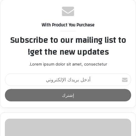
With Product You Purchase
Subscribe to our mailing list to
get the new updates!
Lorem ipsum dolor sit amet, consectetur.
أ
د
خ
ل
ب
ر
ي
د
ك
ا