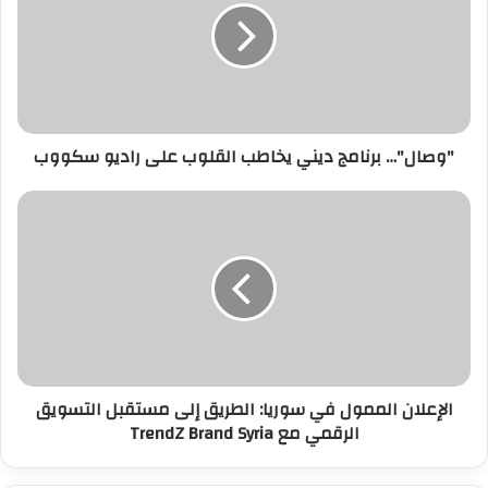
ل
إ
ل
ك
ت
ر
"وصال"… برنامج ديني يخاطب القلوب على راديو سكووب
و
ن
ي
الإعلان الممول في سوريا: الطريق إلى مستقبل التسويق
الرقمي مع TrendZ Brand Syria