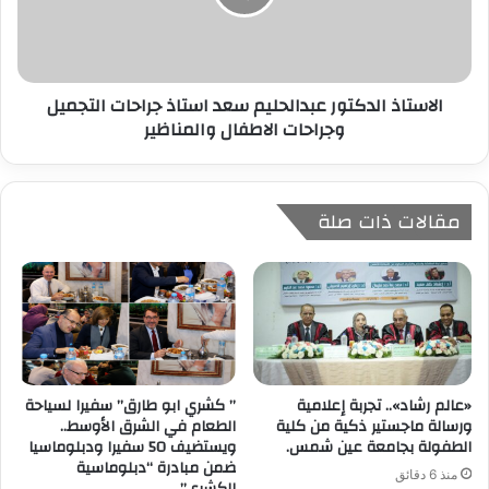
الاستاذ الدكتور عبدالحليم سعد استاذ جراحات التجميل
وجراحات الاطفال والمناظير
مقالات ذات صلة
«عالم رشاد».. تجربة إعلامية
” كشري ابو طارق” سفيرا لسياحة
ورسالة ماجستير ذكية من كلية
الطعام في الشرق الأوسط..
الطفولة بجامعة عين شمس.
ويستضيف 50 سفيرا ودبلوماسيا
ضمن مبادرة “دبلوماسية
منذ 6 دقائق
الكشري”