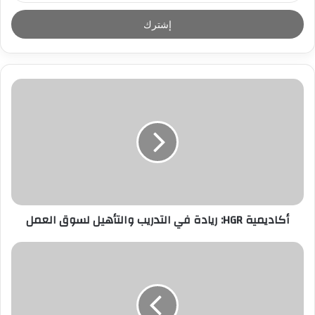
خ
ل
ب
ر
ي
د
ك
ا
ل
إ
ل
ك
ت
ر
أكاديمية HGR: ريادة في التدريب والتأهيل لسوق العمل
و
ن
ي