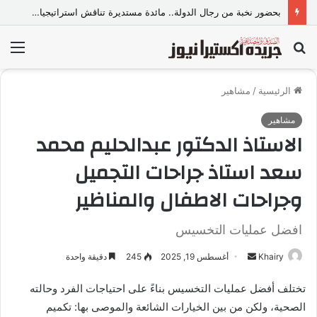
بحضور نخبة من رجال الدولة.. مائدة مستديرة تناقش استراتيجيات المواجهة القانونية لخطاب الكراهية والتطرف
بحث
الق
عن
الرئيسية
/
مشاهير
مشاهير
الاستاذ الدكتور عبدالحليم محمد
سعد استاذ جراحات التجميل
وجراحات الاطفال والمناظير
افضل عمليات التخسيس
Khairy
أ
أغسطس 19, 2025
245
دقيقة واحدة
ر
تختلف أفضل عمليات التخسيس بناءً على احتياجات الفرد وحالته
س
الصحية، ولكن من بين الخيارات الشائعة والموصى بها: تكميم
ل