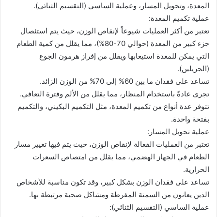
المعدة، وتحويل المسار، وعملية الساسي (التقسيم الثنائي).
ب
ر
عملية تكميم المعدة:
ي
تعتبر من أكثر العمليات شيوعاً لإنقاص الوزن، حيث يتم استئصال
د
جزء كبير من المعدة (حوالي 70-80%)، مما يقلل من كمية الطعام
ا
التي يمكن للمعدة استيعابها ويقلل من إفراز هرمون الجوع
إ
(الجريلين).
ل
تساعد على فقدان ما بين 60% إلى 70% من الوزن الزائد.
ك
تجرى عادةً باستخدام المنظار، مما يقلل من الألم وفترة التعافي.
ت
تتوفر عدة أنواع من تكميم المعدة، مثل التكميم البكيني، والتكميم
ر
بفتحة واحدة.
و
عملية تحويل المسار:
ن
تعتبر من العمليات الفعالة لإنقاص الوزن، حيث يتم فيها تغيير مسار
ي
الطعام في الجهاز الهضمي، مما يقلل من امتصاص السعرات
ا
الحرارية.
تساعد على فقدان الوزن بشكل كبير، وقد تكون مناسبة للأشخاص
الذين يعانون من السمنة المفرطة ومشاكل صحية مرتبطة بها.
عملية الساسي (التقسيم الثنائي):