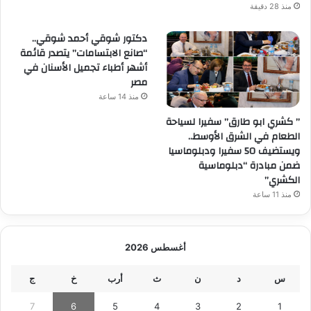
منذ 28 دقيقة
دكتور شوقي أحمد شوقي..
“صانع الابتسامات” يتصدر قائمة
أشهر أطباء تجميل الأسنان في
مصر
منذ 14 ساعة
” كشري ابو طارق” سفيرا لسياحة
الطعام في الشرق الأوسط..
ويستضيف 50 سفيرا ودبلوماسيا
ضمن مبادرة “دبلوماسية
الكشري”
منذ 11 ساعة
أغسطس 2026
س
د
ن
ث
أرب
خ
ج
7
6
5
4
3
2
1