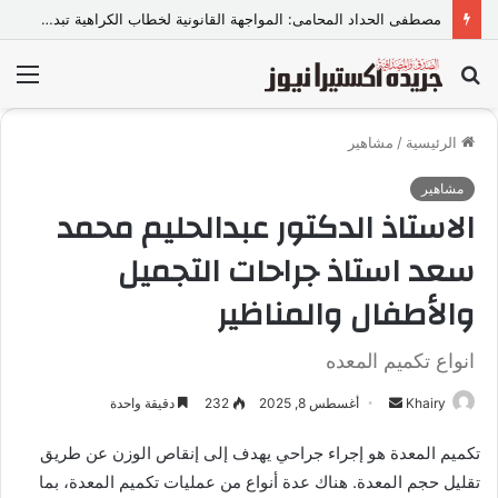
مصطفى الحداد المحامى: المواجهة القانونية لخطاب الكراهية تبدأ بتشريع واضح ووعي مجتمعي
بحث
الق
عن
الرئيسية
/
مشاهير
مشاهير
الاستاذ الدكتور عبدالحليم محمد
سعد استاذ جراحات التجميل
والأطفال والمناظير
انواع تكميم المعده
Khairy
أ
أغسطس 8, 2025
232
دقيقة واحدة
ر
تكميم المعدة هو إجراء جراحي يهدف إلى إنقاص الوزن عن طريق
س
تقليل حجم المعدة. هناك عدة أنواع من عمليات تكميم المعدة، بما
ل