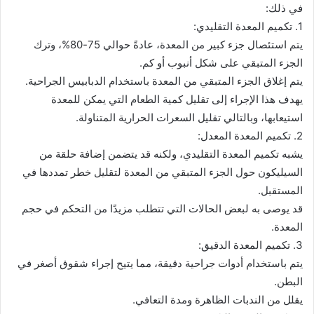
في ذلك:
ب
ر
1. تكميم المعدة التقليدي:
ي
يتم استئصال جزء كبير من المعدة، عادةً حوالي 75-80%، وترك
د
الجزء المتبقي على شكل أنبوب أو كم.
ا
يتم إغلاق الجزء المتبقي من المعدة باستخدام الدبابيس الجراحية.
إ
يهدف هذا الإجراء إلى تقليل كمية الطعام التي يمكن للمعدة
ل
استيعابها، وبالتالي تقليل السعرات الحرارية المتناولة.
ك
2. تكميم المعدة المعدل:
ت
يشبه تكميم المعدة التقليدي، ولكنه قد يتضمن إضافة حلقة من
ر
السيليكون حول الجزء المتبقي من المعدة لتقليل خطر تمددها في
و
المستقبل.
ن
قد يوصى به لبعض الحالات التي تتطلب مزيدًا من التحكم في حجم
ي
المعدة.
ا
3. تكميم المعدة الدقيق:
يتم باستخدام أدوات جراحية دقيقة، مما يتيح إجراء شقوق أصغر في
البطن.
يقلل من الندبات الظاهرة ومدة التعافي.