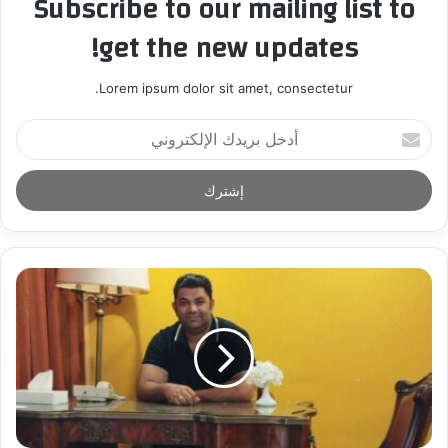
Subscribe to our mailing list to
get the new updates!
Lorem ipsum dolor sit amet, consectetur.
أ
د
خ
ل
ب
ر
ي
د
ك
ا
ل
إ
ل
ك
ت
ر