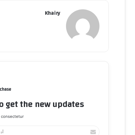
Khairy
rchase
to get the new updates!
 consectetur.
أ