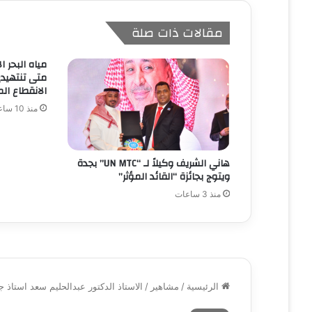
مقالات ذات صلة
مياه البحر ا
متى تنتهيدى
الانقطاع الم
منذ 10 ساعات
هاني الشريف وكيلاً لـ “UN MTC” بجدة
ويتوج بجائزة “القائد المؤثر”
منذ 3 ساعات