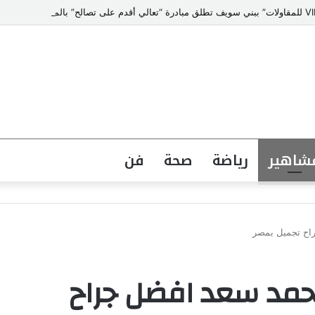
شاهير
رياضة
صحة
فن
راح تجميل بمصر
محمد سعد افضل جراح