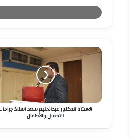
د
خ
ل
ب
ر
ي
د
ك
ا
ل
إ
ل
ك
ت
ر
و
ن
الاستاذ الدكتور عبدالحليم سعد استاذ جراحات
ي
التجميل والأطفال