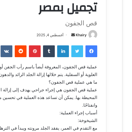
تجميل بمصر
قص الجفون
Khairy
أ
أغسطس 4, 2025
ر
فيسبوك
تويتر
لينكدإن
‏Tumblr
بينتيريست
‏Reddit
‏te
س
ل
ب
عملية قص الجفون، المعروفة أيضاً باسم رأب الجفن 
ر
العلوية أو السفلية. يتم خلالها إزالة الجلد الزائد وال
ي
ما هي عملية قص الجفون؟
د
عملية قص الجفون هي إجراء جراحي يهدف إلى إزالة الجل
ا
المحيطة بها. يمكن أن تساعد هذه العملية في تحسين مظهر
إ
وانفتاحًا.
ل
أسباب إجراء العملية:
ك
ت
الشيخوخة:
ر
مع التقدم في العمر، يفقد الجلد مرونته ويبدأ في التره