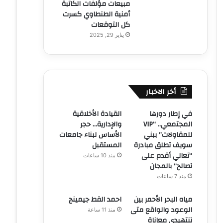
مبيعات مؤلفات الكاتبة
أمنية الطنطاوي كسرت
كل التوقعات
يناير 29, 2025
أخر الاخبار
في إطار دورها
القيادة الأخلاقية
المجتمعي.. “VIP
والإدارية… حجر
للمقاولات” ببني
الأساس لبناء جامعات
سويف تطلق مبادرة
المستقبل
“تعالي أقدم على
منذ 10 ساعات
تصالح” بالمجان
منذ 7 ساعات
مياه البحر الأحمر بين
احمد القط جيمينج
الوعود والواقع متى
منذ 11 ساعة
تنتهيدى معاناة