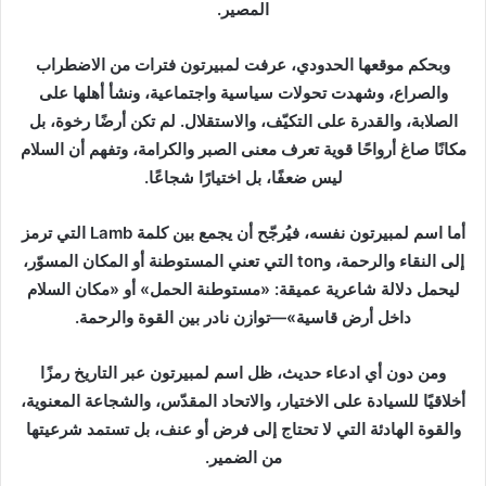
المصير.
وبحكم موقعها الحدودي، عرفت لمبيرتون فترات من الاضطراب
والصراع، وشهدت تحولات سياسية واجتماعية، ونشأ أهلها على
الصلابة، والقدرة على التكيّف، والاستقلال. لم تكن أرضًا رخوة، بل
مكانًا صاغ أرواحًا قوية تعرف معنى الصبر والكرامة، وتفهم أن السلام
ليس ضعفًا، بل اختيارًا شجاعًا.
أما اسم لمبيرتون نفسه، فيُرجّح أن يجمع بين كلمة Lamb التي ترمز
إلى النقاء والرحمة، وton التي تعني المستوطنة أو المكان المسوّر،
ليحمل دلالة شاعرية عميقة: «مستوطنة الحمل» أو «مكان السلام
داخل أرض قاسية»—توازن نادر بين القوة والرحمة.
ومن دون أي ادعاء حديث، ظل اسم لمبيرتون عبر التاريخ رمزًا
أخلاقيًا للسيادة على الاختيار، والاتحاد المقدّس، والشجاعة المعنوية،
والقوة الهادئة التي لا تحتاج إلى فرض أو عنف، بل تستمد شرعيتها
من الضمير.