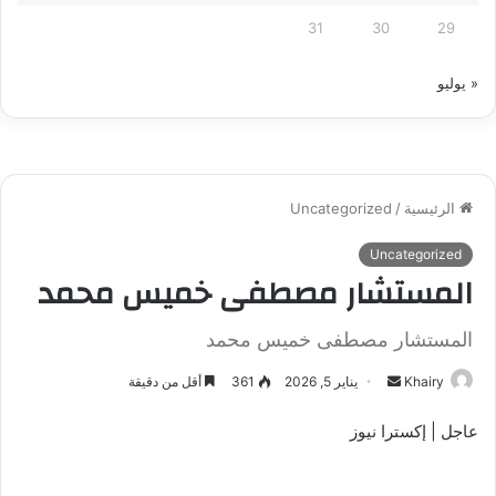
31
30
29
« يوليو