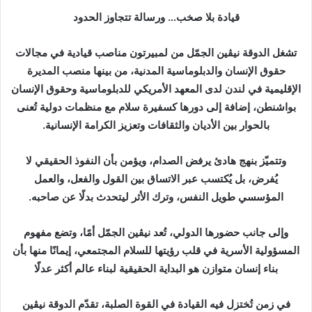
قيادة بلا صخب… ورسالة تتجاوز الحدود
تشغل الدوقة نيڤين الجمّل من لمبيرتون مناصب قيادية في مجالات
حقوق الإنسان والدبلوماسية المدنية، من بينها منصب المديرة
الإقليمية في لندن لدى المعهد الأمريكي للدبلوماسية وحقوق الإنسان
بواشنطن، إضافة إلى دورها كسفيرة سلام مع منظمات دولية تُعنى
بالحوار بين الأديان والثقافات وتعزيز الكرامة الإنسانية.
وتتميّز بنهج هادئ يرفض الصدام، ويؤمن بأن النفوذ الحقيقي لا
يُفرض، بل يُكتسب عبر الاتساق بين القول والفعل، والعمل
المؤسسي طويل النفس، وترك الأثر ليتحدث بدلًا عن صاحبه.
وإلى جانب حضورها الدولي، تُعد نيڤين الجمّل أمًا، وتضع مفهوم
المسؤولية الأسرية في قلب رؤيتها للسلام المجتمعي، إيمانًا منها بأن
بناء إنسان متوازن هو البداية الحقيقية لبناء عالم أكثر عدلًا
في زمن تُختزل فيه القيادة في القوة الصلبة، تقدّم الدوقة نيڤين