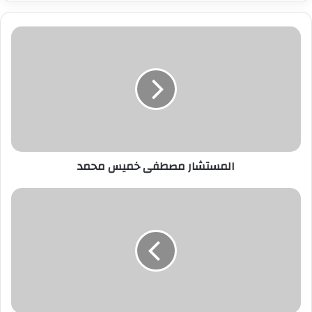
ر
ي
د
ك
ا
ل
إ
ل
ك
ت
ر
المستشار مصطفى خميس محمد
و
ن
ي