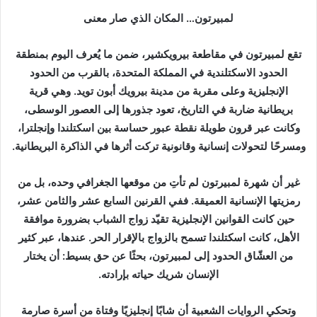
لمبيرتون… المكان الذي صار معنى
تقع لمبيرتون في مقاطعة بيرويكشير، ضمن ما يُعرف اليوم بمنطقة
الحدود الاسكتلندية في المملكة المتحدة، بالقرب من الحدود
الإنجليزية وعلى مقربة من مدينة بيرويك أبون تويد. وهي قرية
بريطانية ضاربة في التاريخ، تعود جذورها إلى العصور الوسطى،
وكانت عبر قرون طويلة نقطة عبور حساسة بين اسكتلندا وإنجلترا،
ومسرحًا لتحولات إنسانية وقانونية تركت أثرها في الذاكرة البريطانية.
غير أن شهرة لمبيرتون لم تأتِ من موقعها الجغرافي وحده، بل من
رمزيتها الإنسانية العميقة. ففي القرنين السابع عشر والثامن عشر،
حين كانت القوانين الإنجليزية تقيّد زواج الشباب بضرورة موافقة
الأهل، كانت اسكتلندا تسمح بالزواج بالإقرار الحر. عندها، عبر كثير
من العشّاق الحدود إلى لمبيرتون، بحثًا عن حق بسيط: أن يختار
الإنسان شريك حياته بإرادته.
وتحكي الروايات الشعبية أن شابًا إنجليزيًا وفتاة من أسرة صارمة