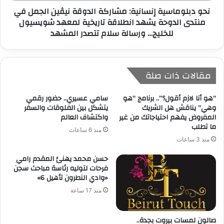
نحو دبلوماسية إنسانية: مشاركة الدوقة نيڤين الجمل في
منتدى الدوحة يشهد انطلاقة تاريخية لمعهد شويسيول
للخليج… ورسالة سلام تتصدر المشهد
مقالات ذات صلة
“هو أنا لازم أقول؟”.. برنامج “هو
سامي عسيري.. حضور رقمي
وهي” يناقش هل الشريك
يتشكل بين الفلوقات والسفر
المفروض يفهم احتياجاتك من غير
واكتشاف العالم
ما تطلب
منذ 6 ساعات
منذ 3 ساعات
حسن محمد يهنئ المقدم رامي
فرحات لتوليه رئاسة مباحث سجن
«وادي النطرون تأهيل 6»
منذ 17 ساعة
صالون لمسات بيروت بجدة..