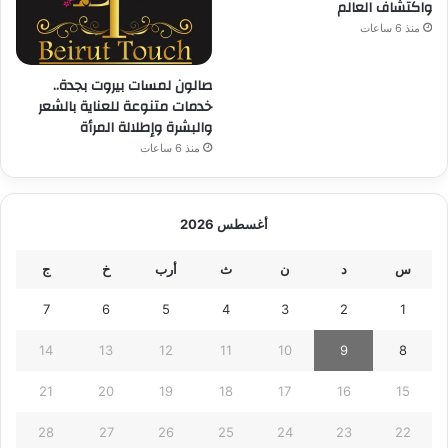
واكتشاف العالم
منذ 6 ساعات
صالون لمسات بيروت بجدة..
خدمات متنوعة للعناية بالشعر
والبشرة وإطلالة المرأة
منذ 6 ساعات
أغسطس 2026
س
د
ن
ث
أرب
خ
ج
7
6
5
4
3
2
1
14
13
12
11
10
9
8
21
20
19
18
17
16
15
28
27
26
25
24
23
22