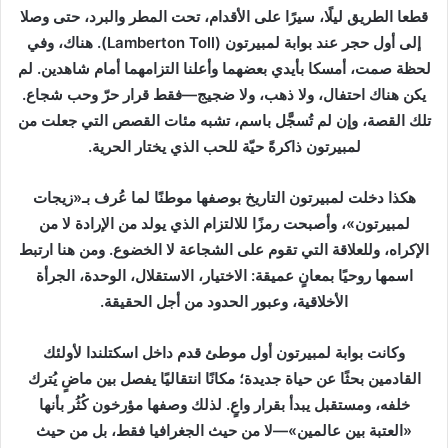
قطعا الطريق ليلًا، سيرًا على الأقدام، تحت المطر والبرد، حتى وصلا
إلى أول حجر عند بوابة لمبيرتون (Lamberton Toll). هناك، وفي
لحظة صمت، أمسكا بأيدي بعضهما وأعلنا التزامهما أمام شاهدين. لم
يكن هناك احتفال، ولا ذهب، ولا ضجيج—فقط قرار حرّ وحب شجاع.
تلك القصة، وإن لم تُسجَّل باسم، تشبه مئات القصص التي جعلت من
لمبيرتون ذاكرةً حيّة للحب الذي يختار الحرية.
هكذا دخلت لمبيرتون التاريخ بوصفها موطنًا لما عُرف بـ«زيجات
لمبيرتون»، وأصبحت رمزًا للالتزام الذي يولد من الإرادة لا من
الإكراه، وللعلاقة التي تقوم على الشجاعة لا الخضوع. ومن هنا ارتبط
اسمها روحيًا بمعانٍ عميقة: الاختيار، الاستقلال، الوحدة، الجرأة
الأخلاقية، وعبور الحدود من أجل الحقيقة.
وكانت بوابة لمبيرتون أول موطئ قدم داخل اسكتلندا لأولئك
القادمين بحثًا عن حياة جديدة؛ مكانًا انتقاليًا يفصل بين ماضٍ يُترك
خلفه، ومستقبل يبدأ بقرار واعٍ. لذلك وصفها مؤرخون كُثُر بأنها
«العتبة بين عالمين»—لا من حيث الجغرافيا فقط، بل من حيث