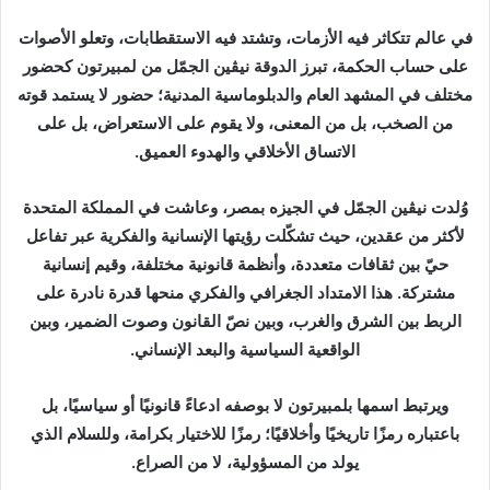
ر
ي
في عالم تتكاثر فيه الأزمات، وتشتد فيه الاستقطابات، وتعلو الأصوات
د
على حساب الحكمة، تبرز الدوقة نيڤين الجمّل من لمبيرتون كحضور
ا
مختلف في المشهد العام والدبلوماسية المدنية؛ حضور لا يستمد قوته
إ
من الصخب، بل من المعنى، ولا يقوم على الاستعراض، بل على
ل
الاتساق الأخلاقي والهدوء العميق.
ك
ت
وُلدت نيڤين الجمّل في الجيزه بمصر، وعاشت في المملكة المتحدة
ر
لأكثر من عقدين، حيث تشكّلت رؤيتها الإنسانية والفكرية عبر تفاعل
و
حيّ بين ثقافات متعددة، وأنظمة قانونية مختلفة، وقيم إنسانية
ن
ي
مشتركة. هذا الامتداد الجغرافي والفكري منحها قدرة نادرة على
ا
الربط بين الشرق والغرب، وبين نصّ القانون وصوت الضمير، وبين
الواقعية السياسية والبعد الإنساني.
ويرتبط اسمها بلمبيرتون لا بوصفه ادعاءً قانونيًا أو سياسيًا، بل
باعتباره رمزًا تاريخيًا وأخلاقيًا؛ رمزًا للاختيار بكرامة، وللسلام الذي
يولد من المسؤولية، لا من الصراع.