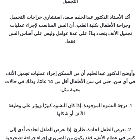
ر
التجميل
ي
د
أكد الأستاذ الدكتور عبدالحليم سعد، استشاري جراحات التجميل
ا
وجراحة الأطفال بكلية الطب، أن السن المناسب لإجراء عمليات
إ
تجميل الأنف يتحدد بناءً على عدة عوامل وليس على أساس السن
ل
فقط.
ك
ت
ر
و
وأوضح الدكتور عبدالحليم أن من الممكن إجراء عمليات تجميل الأنف
ن
في أي سن، حتى في سن الأطفال أقل من 14 عامًا، وذلك في حالات
ي
معينة مثل:
ا
1. درجة التشوه الموجودة: إذا كان التشوه كبيرًا ويؤثر على وظيفة
الأنف أو شكلها.
2. تعرض الطفل لحادث طارئ: إذا تعرض الطفل لحادث أدى إلى
كسر في عظام الأنف، فقد يكون من الضروري إجراء جراحة تصحيحية