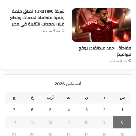
شركة TORQTRAC تطلق منصة
رقمية متكاملة لخدمات وقطع
غيار المعدات الثقيلة في مصر
منذ 4 ساعات
مفاجأة.. احمد عبدالقادر يوقع
لبيراميدز
منذ 3 ساعات
أغسطس 2026
س
د
ن
ث
أرب
خ
ج
7
6
5
4
3
2
1
14
13
12
11
10
9
8
21
20
19
18
17
16
15