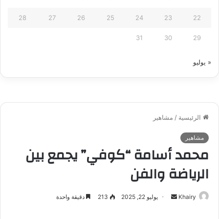
28
27
26
25
24
23
22
31
30
29
« يوليو