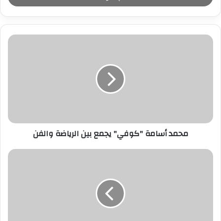
ب
ر
ي
د
ك
ا
ل
إ
ل
ك
ت
ر
محمد أسامة "كوفي" يجمع بين الرياضة والفن
و
ن
ي