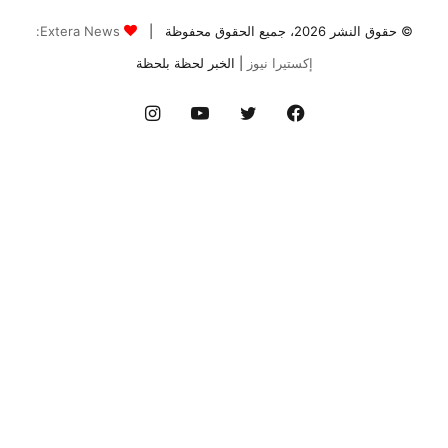
© حقوق النشر 2026، جميع الحقوق محفوظة |
Extera News:
إكستيرا نيوز
| الخبر لحظة بلحظة
فيسبوك
تويتر
يوتيوب
انستقرام