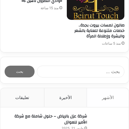
«وادي النطرون تأهيل 6»
منذ 15 ساعة
صالون لمسات بيروت بجدة..
خدمات متنوعة للعناية بالشعر
والبشرة وإطلالة المرأة
منذ 5 ساعات
ا
ل
ب
ح
ث
الأشهر
الأخيرة
تعليقات
ع
ن
:
شركة عزل بالرياض – حلول شاملة مع شركة
الأمير للعوازل
مارس 21, 2025