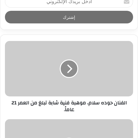
د
خ
ل
ب
ر
ي
د
ك
ا
ل
إ
ل
ك
ت
ر
الفنان حوده سلام، موهبة فنية شابة تبلغ من العمر 21
و
عاماً.
ن
ي