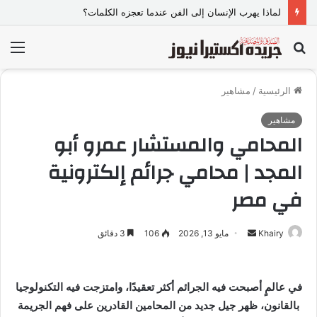
“هو أنا لازم أقول؟”.. برنامج “هو وهي” يناقش هل الشريك المفروض يفهم احتياجاتك من غير ما تطلب
بحث
الق
عن
الرئيسية
/
مشاهير
مشاهير
المحامي والمستشار عمرو أبو
المجد | محامي جرائم إلكترونية
في مصر
Khairy
أ
مايو 13, 2026
106
3 دقائق
ر
س
ل
في عالمٍ أصبحت فيه الجرائم أكثر تعقيدًا، وامتزجت فيه التكنولوجيا
ب
بالقانون، ظهر جيل جديد من المحامين القادرين على فهم الجريمة