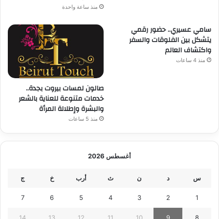
منذ ساعة واحدة
سامي عسيري.. حضور رقمي
يتشكل بين الفلوقات والسفر
واكتشاف العالم
منذ 4 ساعات
صالون لمسات بيروت بجدة..
خدمات متنوعة للعناية بالشعر
والبشرة وإطلالة المرأة
منذ 5 ساعات
أغسطس 2026
س
د
ن
ث
أرب
خ
ج
7
6
5
4
3
2
1
14
13
12
11
10
9
8