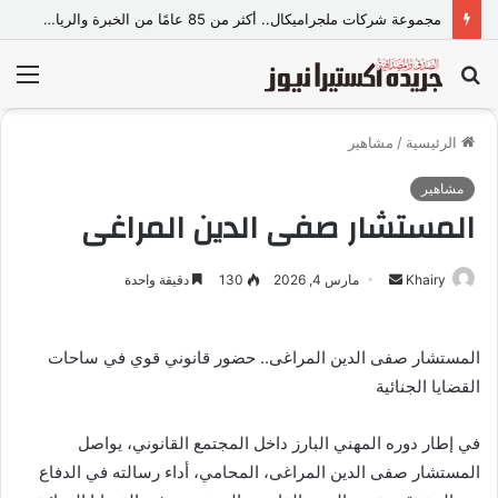
مجموعة شركات ملجراميكال.. أكثر من 85 عامًا من الخبرة والريادة في صناعة وتجارة الموازين
بحث
الق
عن
الرئيسية
/
مشاهير
مشاهير
المستشار صفى الدين المراغى
Khairy
أ
مارس 4, 2026
130
دقيقة واحدة
ر
س
المستشار صفى الدين المراغى.. حضور قانوني قوي في ساحات
ل
القضايا الجنائية
ب
ر
ي
في إطار دوره المهني البارز داخل المجتمع القانوني، يواصل
د
المستشار صفى الدين المراغى، المحامي، أداء رسالته في الدفاع
ا