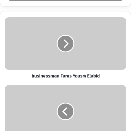
ب
ر
ي
د
ك
ا
ل
إ
ل
ك
ت
ر
businessman Fares Yousry Elabid
و
ن
ي