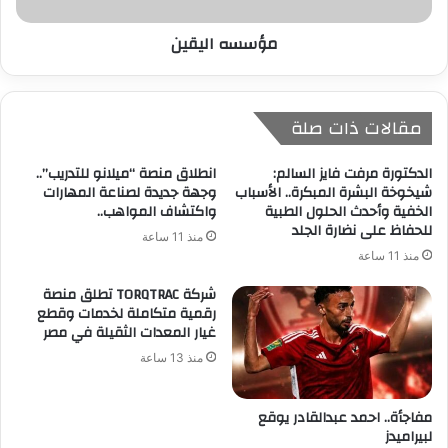
مؤسسه اليقين
مقالات ذات صلة
الدكتورة مرفت فايز السالم:
انطلاق منصة “ميلانو للتدريب”..
شيخوخة البشرة المبكرة.. الأسباب
وجهة جديدة لصناعة المهارات
الخفية وأحدث الحلول الطبية
واكتشاف المواهب..
للحفاظ على نضارة الجلد
منذ 11 ساعة
منذ 11 ساعة
شركة TORQTRAC تطلق منصة
رقمية متكاملة لخدمات وقطع
غيار المعدات الثقيلة في مصر
منذ 13 ساعة
مفاجأة.. احمد عبدالقادر يوقع
لبيراميدز