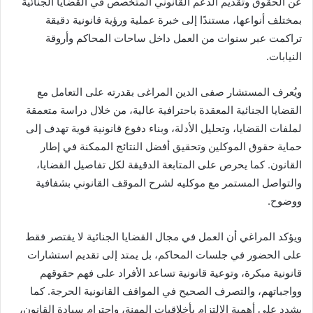
عن الحقوق وتقديم الدعم القانوني المتخصص في القضايا الجنائية
إ
بمختلف أنواعها، مستندًا إلى خبرة عملية ورؤية قانونية دقيقة
ل
تراكمت عبر سنوات من العمل داخل ساحات المحاكم وأروقة
ك
النيابات.
ت
ر
ويُعرف المستشار صفى الدين المراغى بقدرته على التعامل مع
و
القضايا الجنائية المعقدة باحترافية عالية، من خلال دراسة متعمقة
ن
لملفات القضايا، وتحليل الأدلة، وبناء دفوع قانونية قوية تهدف إلى
ي
حماية حقوق الموكلين وتحقيق أفضل النتائج الممكنة في إطار
ا
القانون. كما يحرص على المتابعة الدقيقة لكل تفاصيل القضايا،
والتواصل المستمر مع موكليه لشرح الموقف القانوني بشفافية
ووضوح.
ويؤكد المراغي أن العمل في مجال القضايا الجنائية لا يقتصر فقط
على الحضور في جلسات المحاكم، بل يمتد إلى تقديم استشارات
قانونية مبكرة، وتوعية قانونية تساعد الأفراد على فهم حقوقهم
وواجباتهم، والتصرف الصحيح في المواقف القانونية الحرجة. كما
يشدد على أهمية الالتزام بأخلاقيات المهنة، واحترام سيادة القانون،