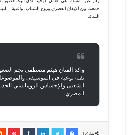
ولم تكن ” انساه” هي العمل الوحيد الذي أثبت حضور ا
جمعت بين الإيقاع العصري وروح الشباب، وأغنية ” اللي
السائد.
واكد الفنان هيثم مصطفي نجم الصعيد،
نقلة نوعية في الموسيقى والموضوعات الغ
الشعبي والإحساس الرومانسي الحدي
المصري.
فيسبوك
تويتر
لينكدإن
‏Tumblr
بينتيريست
شاركها