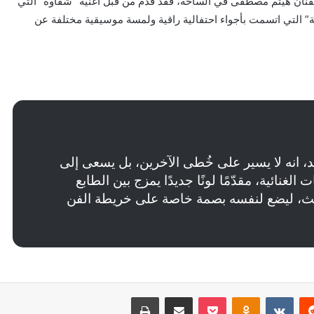
لفنان هيثم مصطفى في الساحة، فقد قدم من قبل أغنية “شقاوة” التي
لة” التي اتسمت بأجواء احتفالية راقية ولمسة موسيقية مختلفة عن
 انه لا يسير على خُطى الآخرين، بل يسعى إلى
نائية، مقدّمًا لونًا جديدًا يمزج بين الطابع
ث، ليضع لنفسه بصمة خاصة على خريطة الفن
‏Reddit
‏VKontakte
Odnoklassniki
بوكيت
مشاركة عبر البريد
طباعة