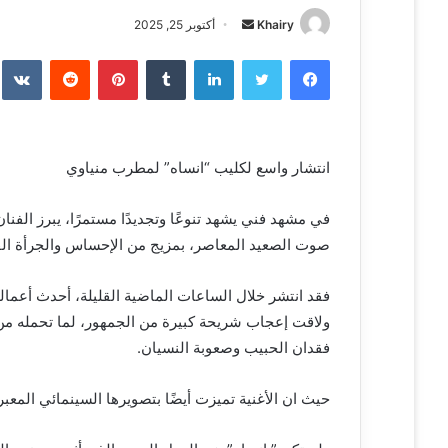
Khairy
أ
أكتوبر 25, 2025
ر
فيسبوك
تويتر
لينكدإن
‏Tumblr
بينتيريست
‏Reddit
‏te
س
ل
ب
ر
انتشار واسع لكليب “انساه” لمطرب منياوي
ي
د
ا
في مشهد فني يشهد تنوعًا وتجديدًا مستمرًا، يبرز الفن
إ
صوت الصعيد المعاصر، بمزيج من الإحساس والجرأة الفني
ل
ك
فقد انتشر خلال الساعات الماضية القليلة، أحدث أعماله
ت
ولاقت إعجاب شريحة كبيرة من الجمهور، لما تحمله م
ر
فقدان الحبيب وصعوبة النسيان.
و
ن
حيث ان الأغنية تميزت أيضًا بتصويرها السينمائي المعبر،
ي
ا