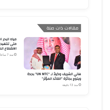
مقالات ذات صلة
مياه البحر ا
متى تنتهيدى
الانقطاع الم
منذ 7 ساعات
هاني الشريف وكيلاً لـ “UN MTC” بجدة
ويتوج بجائزة “القائد المؤثر”
منذ 13 دقيقة