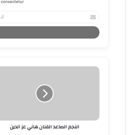
 consectetur.
أ
د
خ
ل
ب
ر
ي
د
ك
ا
ل
إ
ل
ك
ت
ر
و
ن
النجم الصاعد الفنان هاني عز الدين
ي