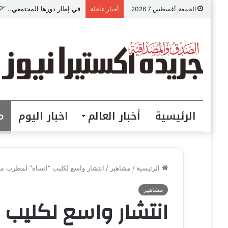
في إطار دورها المجتمعي.. “VIP للمقاولات” ببني سويف تطلق مبادرة “تعالي أقدم على تصالح” بالمجان
الجمعة, أغسطس 7 2026
أخبار عاجلة
الرئيسية
أخبار العالم
اخبار اليوم
م
الرئيسية
/
مشاهير
/
انتشار واسع لكليب “انساه” لمطرب من
مشاهير
انتشار واسع لكليب 