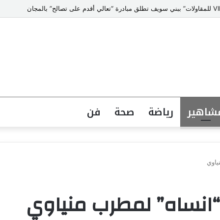
شاهير
رياضة
صحة
فن
ياوي
“انساه” لمطرب منياوي