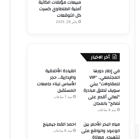
مبيعات مؤلفات الكاتبة
أمنية الطنطاوي كسرت
كل التوقعات
يناير 29, 2025
أخر الاخبار
في إطار دورها
القيادة الأخلاقية
المجتمعي.. “VIP
والإدارية… حجر
للمقاولات” ببني
الأساس لبناء جامعات
سويف تطلق مبادرة
المستقبل
“تعالي أقدم على
منذ 7 ساعات
تصالح” بالمجان
منذ 4 ساعات
مياه البحر الأحمر بين
احمد القط جيمينج
الوعود والواقع متى
منذ 8 ساعات
تنتهيدى معاناة