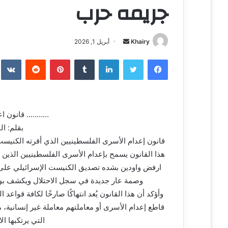
جريمه حرب
Khairy
أ
أبريل 1, 2026
ر
فيسبوك
تويتر
لينكدإن
‏Tumblr
بينتيريست
‏Reddit
‏te
س
ل
ب
ر
……….. قانون ا
ي
بقلم: ا
د
ا
قانون إعدام الأسرى الفلسطينيين الذي أقرته الكنيست
إ
هذا القانون يسمح بإعدام الأسرى الفلسطينيين الذين ي
ل
ارفض واودين بشده تصديق الكنيست الإسرائيلي على ما
ك
وصمة عار جديدة في سجل الاحتلال ويكشف بوضوح
ت
وأؤكد أن هذا القانون يُعد انتهاكًا صارخًا لكافة قوا
ر
قاطع إعدام الأسرى أو معاملتهم معاملة غير إنسانية، 
و
التي يرتكبها ا
ن