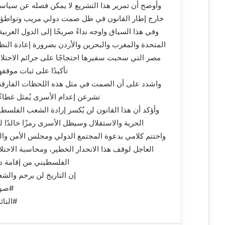
وأوضح أن تمرير هذا التشريع لا يمكن فصله عن سيا
ي
خارج إطار القانون في ظل صمت دولي مريب وتواطؤ م
ا
وفي هذا السياق واوجه نداءً صريحًا إلى الدول العربية
المتحدة والمغرب والبحرين والأردن بضرورة إعادة النظ
مصر التي سحبت سفيرها احتجاجًا على جرائم الاحت
تأكيدًا على ثبات موقف
واشدد على أن الصمت في مثل هذه اللحظات الفارقة لا ي
تشرعن إعدام الأسرى يُمثل غطاءً 
وأؤكد أن هذا القانون لن يُكسر إرادة الشعب الفل
الحرية والاستقلال وسيظل الأسرى رمزًا خالدًا 
واختتم كلامي بدعوة المجتمع الدولي ومجلس الأمن والم
العاجل لوقف هذا الانحدار الخطير، ومحاسبة الاحتل
الفلسطيني من إقامة دو
إن التاريخ لن يرحم والش
#صوت
#النا