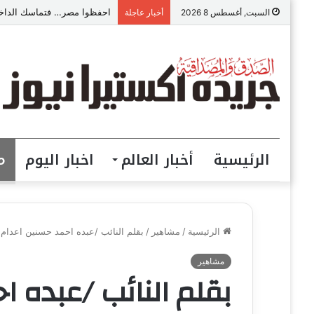
احفظوا مصر… فتماسك الداخل
السبت, أغسطس 8 2026
أخبار عاجلة
الرئيسية
أخبار العالم
اخبار اليوم
م
الرئيسية
/
مشاهير
/
بقلم النائب /عبده احمد حسنين اعدام
مشاهير
بقلم النائب /عبده ا