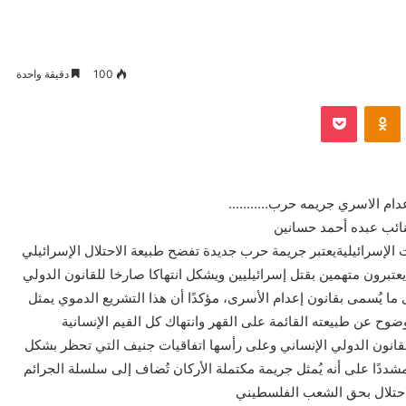
100
دقيقة واحدة
VKontak
Odnoklassniki
بوكيت
عدام الاسري جريمه حرب………..
لنائب عبده أحمد حسانين
 الإسرائيليةيعتبر جريمة حرب جديدة تفضح طبيعة الاحتلال الإسرائيلي
عتبرون متهمين بقتل إسرائيليين ويشكل انتهاكا صارخا للقانون الدولي
 يُسمى بقانون إعدام الأسرى، مؤكدًا أن هذا التشريع الدموي يمثل
 عن طبيعته القائمة على القهر وانتهاك كل القيم الإنسانية
عد القانون الدولي الإنساني وعلى رأسها اتفاقيات جنيف التي تحظر بشكل
مشددًا على أنه يُمثل جريمة مكتملة الأركان تُضاف إلى سلسلة الجرائم
لاحتلال بحق الشعب الفلسطيني