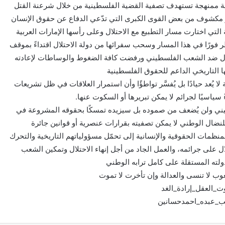
سة ممنهجة تستهدف تصفية القضية الفلسطينية من خلال شرعنة القتل
كشوف من بعض القوى الكبرى التي تدّعي الدفاع عن حقوق الإنسان
 التي اختارت مسار التطبيع مع الاحتلال وعلى رأسها الإمارات العربية
ر فورًا في هذا المسار وسحب سفرائها من دولة الاحتلال اقتداءً بموقف
لال ضد الشعب الفلسطيني ورفضت كافة الضغوط والوساطات لإعادته
ها التاريخي الداعم للحقوق الفلسطينية
ُعد حيادًا بل يُفسَّر تواطؤًا وأن استمرار العلاقات في ظل تشريعات
سياسيًا لجرائم لا يمكن تبريرها أو السكوت عنها.
سطيني ولن يُضعف من صموده بل سيزيده تمسكًا بحقوقه المشروعة في
للنضال الوطني لا يمكن تصفيته بقرارات عنصرية أو قوانين جائرة
نظمات الحقوقية والإنسانية إلى تحمّل مسؤولياتهم التاريخية والتحرك
ال على جرائمه، والعمل الجاد من أجل إنهاء الاحتلال وتمكين الشعب
لته المستقلة على كامل ترابه الوطني
عوب لا تنسى والعدالة وإن تأخرت لا تموت
_العقل_إرادة_الغد
ئب_عبده_احمدحسانين