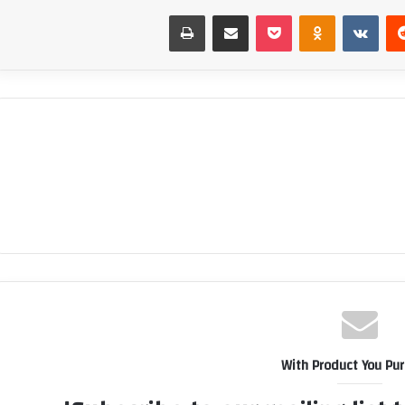
‏Reddit
‏VKontakte
Odnoklassniki
بوكيت
مشاركة عبر البريد
طباعة
With Product You Pu