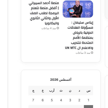
منصة أحمد السيبراني
| أفضل منصة لتعلم
البرمجة لطلاب الصف
الأول والثاني الثانوي
إيناس سليمان :
والبكالوريا
مسؤولة العلاقات
منذ 4 ساعات
الدولية بالرياض
بمنظمة الأمم
المتحدة للتدريب
والاعلام ال UN MTC
منذ 3 ساعات
أغسطس 2026
س
د
ن
ث
أرب
خ
ج
7
6
5
4
3
2
1