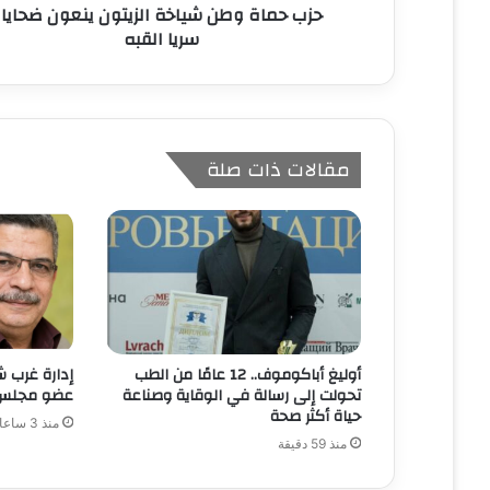
حزب حماة وطن شياخة الزيتون ينعون ضحايا
ي
سريا القبه
مقالات ذات صلة
أوليغ أباكوموف.. 12 عامًا من الطب
إدارة غرب ش
تحولت إلى رسالة في الوقاية وصناعة
عضو مجلس ا
حياة أكثر صحة
منذ 3 ساعات
منذ 59 دقيقة