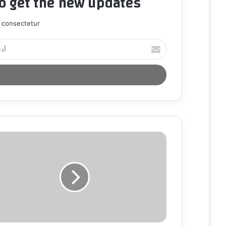
to get the new updates!
 consectetur.
أ
د
خ
ل
ب
ر
ي
د
ك
ا
ل
إ
ل
ك
ت
ر
و
ن