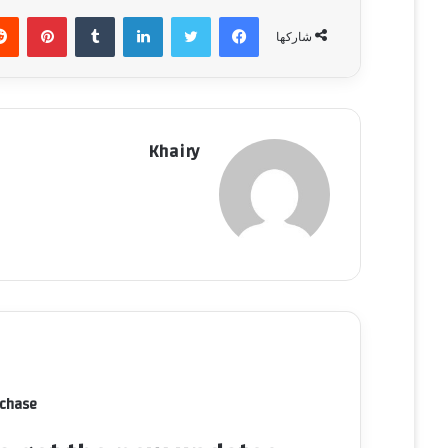
فيسبوك
تويتر
لينكدإن
‏Tumblr
بينتيريست
شاركها
Khairy
rchase