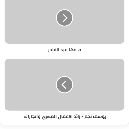
ك
ا
ل
إ
ل
ك
ت
ر
د. مها عبد القادر
و
ن
ي
يوسف نجم / رائد الاعمال المصري وانجازاته