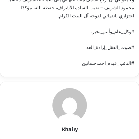
محمود الشريف – نقيب السادة الأشراف، حفظه الله، مؤكدًا
اعتزازي بانتمائي لدوحة آل البيت الكرام.
#وكل_عام_وأنتم_بخير.
#صوت_العقل_إرادة_الغد
#النائب_عبده_احمدحسانين
Khairy