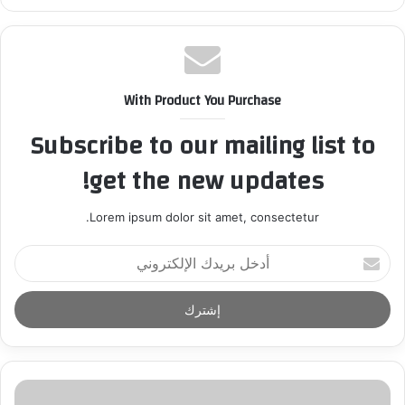
With Product You Purchase
Subscribe to our mailing list to
get the new updates!
Lorem ipsum dolor sit amet, consectetur.
أ
د
خ
ل
ب
ر
ي
د