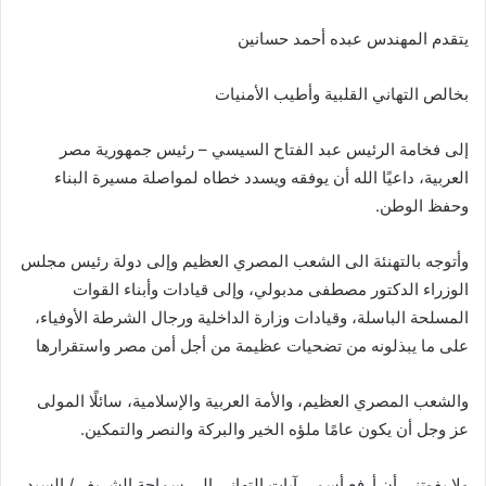
ب
يتقدم المهندس عبده أحمد حسانين
ر
ي
د
بخالص التهاني القلبية وأطيب الأمنيات
ا
إ
إلى فخامة الرئيس عبد الفتاح السيسي – رئيس جمهورية مصر
ل
العربية، داعيًا الله أن يوفقه ويسدد خطاه لمواصلة مسيرة البناء
ك
وحفظ الوطن.
ت
ر
وأتوجه بالتهنئة الى الشعب المصري العظيم وإلى دولة رئيس مجلس
و
الوزراء الدكتور مصطفى مدبولي، وإلى قيادات وأبناء القوات
ن
المسلحة الباسلة، وقيادات وزارة الداخلية ورجال الشرطة الأوفياء،
ي
على ما يبذلونه من تضحيات عظيمة من أجل أمن مصر واستقرارها
ا
والشعب المصري العظيم، والأمة العربية والإسلامية، سائلًا المولى
عز وجل أن يكون عامًا ملؤه الخير والبركة والنصر والتمكين.
ولا يفوتني أن أرفع أسمى آيات التهاني إلى سماحة الشريف / السيد