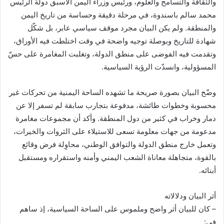
ر
والثقافة والتسامح والعلوم، ورئيس وزراء اليمن الأسبق دولة الرئيس
ي
محمد سالم باسندوة، في مرحلة دقيقة وحساسة من تاريخ اليمن
د
والمنطقة. ولم يكن البيان مجرد موقف سياسي عابر، بل شكّل
ا
شهادة للتاريخ وبوصلة توجيه واضحة في وقت اختلطت فيه الأوراق،
إ
وتقدمت فيه الفوضى على منطق الدولة، وتغلبت المغامرة على حسّ
ل
المسؤولية، وانسدّت الرؤية السياسية.
ك
ت
وضّح البيان بصورة صريحة ما تشهده الساحة اليمنية من تحركات غير
ر
محسوبة وخطوات طائشة، مدفوعة بتجارب سابقة لم تسفر إلا عن
و
دمار وخراب في كثير من دول المنطقة. وأكد أن مجموعات مغامرة
ن
مدعومة من جهات معلومة تسعى للاستيلاء على الثروات والخيرات،
ي
وتعمل خارج منطق الدولة والتوافق الوطني، محاوِلة فرض وقائع
ا
بالقوة، متجاهلة معاناة الشعب اليمني وأمنه واستقراره ومستقبل
أبنائه.
أثر البيان ودلالاته
– كان للبيان أثر واضح وملموس على الساحة السياسية، إذ ساهم
في: