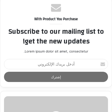
With Product You Purchase
Subscribe to our mailing list to
get the new updates!
Lorem ipsum dolor sit amet, consectetur.
أ
د
خ
ل
ب
ر
ي
د
ك
ا