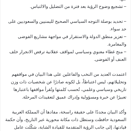
– تشجيع وضوح الرؤية بعد فترة من التضليل والالتباس.
– تحديد بوصلة التوجه السياسي الصحيح لليمنيين والسعوديين على
حد سواء.
– تعزيز منطق الدولة والاستقرار في مواجهة مشاريع الفوضى
والمغامرة.
– منح غطاء معنوي وسياسي لمواقف عقلانية ترفض الانجرار خلف
العنف أو الفوضى.
اعتمدت العديد من النخب والفاعلين على هذا البيان في مواقفهم
وتحليلاتهم، ليس اعتباطاً، بل لكونه صادرًا عن شخصيات ذات وزن
تاريخي وسياسي وعلمي، تُحسب كلمتها وتُقرأ مواقفها باعتبارها
تعبيرًا عن خبرة ومسؤولية وإدراك عميق لتعقيدات المرحلة.
وأكد البيان مجددًا على حقيقة راسخة، مفادها أن المملكة العربية
السعودية حافظت وستظل ذات مكانة محورية عبر التاريخ، وأن حكمة
قيادتها، إلى جانب الرؤية المتقدمة للقيادة الشابة، شكّلت عامل