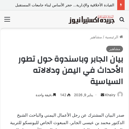
القيادة الأخلاقية والإدارية… حجر الأساس لبناء جامعات المستقبل
بحث
الق
عن
الرئيسية
/
مشاهير
مشاهير
بيان الجابر وباسندوة حول تطور
الأحداث في اليمن ودلالاته
السياسية
Khairy
أ
يناير 9, 2026
142
دقيقة واحدة
ر
س
صدر البيان المشترك عن رجل الأعمال اليمني والباحث الشيخ
ل
الدكتور محمد بن عيسى الجابر، المبعوث الخاص لليونسكو للتربية
ب