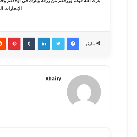
بارك الله فيكم ورزقكم من رزقه وبارك في اولادكم وح
الإنجازات ا
فيسبوك
تويتر
لينكدإن
‏Tumblr
بينتيريست
شاركها
Khairy