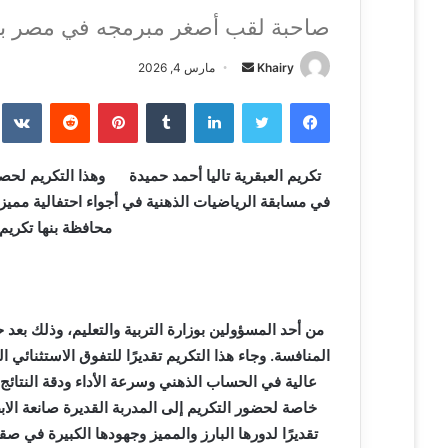
صاحبة لقب أصغر مبرمجه في مصر بم
Khairy
أ
مارس 4, 2026
ر
فيسبوك
تويتر
لينكدإن
‏Tumblr
بينتيريست
‏Reddit
‏te
س
ل
ب
تكريم العبقرية تاليا أحمد حميدة
وهذا التكريم لحصول
ر
في مسابقة الرياضيات الذهنية في أجواء احتفالية مميز
ي
محافظة بنها تكريم 
د
ا
إ
ل
من أحد المسؤولين بوزارة التربية والتعليم، وذلك بع
ك
المنافسة. وجاء هذا التكريم تقديرًا للتفوق الاستثنائي
ت
ر
عالية في الحساب الذهني وسرعة الأداء ودقة النتائج،
و
خاصة لحضور التكريم إلى المدربة القديرة صانعة الابط
ن
تقديرًا لدورها البارز والمميز وجهودها الكبيرة في