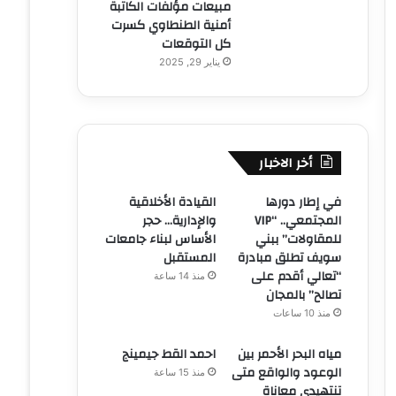
مبيعات مؤلفات الكاتبة
أمنية الطنطاوي كسرت
كل التوقعات
يناير 29, 2025
أخر الاخبار
في إطار دورها
القيادة الأخلاقية
المجتمعي.. “VIP
والإدارية… حجر
للمقاولات” ببني
الأساس لبناء جامعات
سويف تطلق مبادرة
المستقبل
“تعالي أقدم على
منذ 14 ساعة
تصالح” بالمجان
منذ 10 ساعات
مياه البحر الأحمر بين
احمد القط جيمينج
الوعود والواقع متى
منذ 15 ساعة
تنتهيدى معاناة