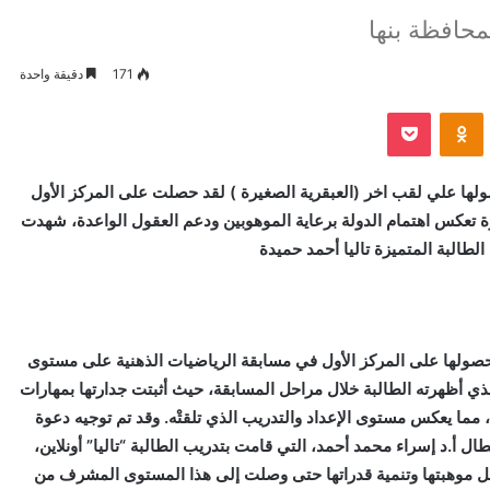
حافظة بنها
171
دقيقة واحدة
VKontak
Odnoklassniki
بوكيت
ها علي لقب اخر (العبقرية الصغيرة ) لقد حصلت على المركز الأول
ة تعكس اهتمام الدولة برعاية الموهوبين ودعم العقول الواعدة، شهدت
الطالبة المتميزة تاليا أحمد حميدة
د حصولها على المركز الأول في مسابقة الرياضيات الذهنية على مستوى
 الذي أظهرته الطالبة خلال مراحل المسابقة، حيث أثبتت جدارتها بمهارات
 مما يعكس مستوى الإعداد والتدريب الذي تلقتْه. وقد تم توجيه دعوة
ال أ.د إسراء محمد أحمد، التي قامت بتدريب الطالبة “تاليا” أونلاين،
 صقل موهبتها وتنمية قدراتها حتى وصلت إلى هذا المستوى المشرف من