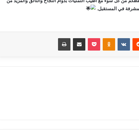
فظكم من كل سوء مع أطيب التمنيات بدوام النجاح والتألق والمزيد من
لمشرفة في المستقبل.
‏Reddit
‏VKontakte
Odnoklassniki
بوكيت
مشاركة عبر البريد
طباعة