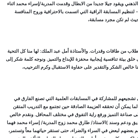
هني ويقود جيلا جديدا من الابطال وقدمت المدربة/إسراء محمد اثناء
- لتنظيم المسابقة الراقية التي اتسمت بالاحترافية وروح المنافسة
حيث لم تكن مجرد مسابقة،
لاب من طاقات وقدرات. والأستاذة أمل عبد الملك: لها منا كل التحية
خلق بيئة تنافسية إيجابية محفزة للإبداع والتميز. ونوجه كلمة شكر إلى
نا خالص الشكر والتقدير على حفاوة الاستقبال وكرم الترحيب،
ى تشجيعهم للمشاركة في المسابقات العلمية التي تصنع الفارق في
ًا لما يمكن أن تحققه العزيمة الصادقة حين تجتمع مع التدريب المتقن
ا على صناعة التميز ورفع راية التفوق في مختلف المحافل. ونقدم خالص
يق ودعم وسند )الاستاذ/ طارق محمد زوج المدربة/ إسراء محمد فهما
بعضهم لبعض في السراء والضراء، حتى تستقر حياتهما معاً وتستمر،