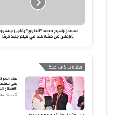
ك
ت
ر
و
ن
محمد إبراهيم محمد "الحاوي" يفاجئ جمهور
ي
بالإعلان عن مشاركته في فيلم جديد قريبًا
مقالات ذات صلة
مياه البحر ا
متى تنتهيدى
الانقطاع الم
منذ 14 ساعة