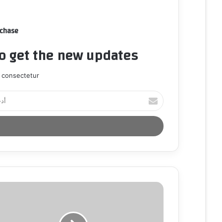
rchase
to get the new updates!
 consectetur.
أ
د
خ
ل
ب
ر
ي
د
ك
ا
ل
إ
ل