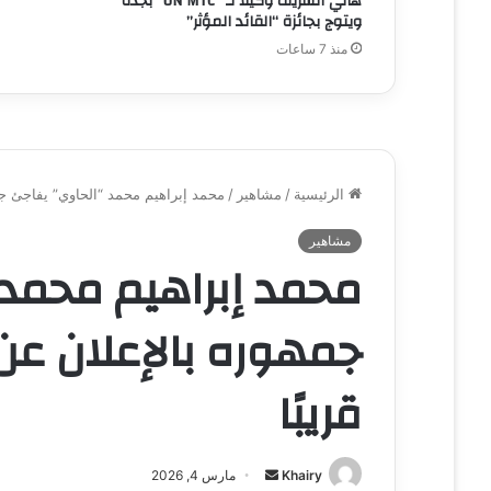
هاني الشريف وكيلاً لـ “UN MTC” بجدة
ويتوج بجائزة “القائد المؤثر”
منذ 7 ساعات