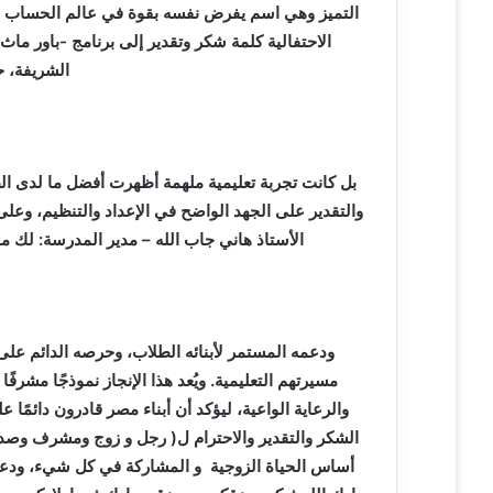
ي
التميز وهي اسم يفرض نفسه بقوة في عالم الحساب الذ
ا
الاحتفالية كلمة شكر وتقدير إلى برنامج -باور ماث
الشريفة، 
بل كانت تجربة تعليمية ملهمة أظهرت أفضل ما لدى الط
والتقدير على الجهد الواضح في الإعداد والتنظيم، وعلى 
الأستاذ هاني جاب الله – مدير المدرسة: لك م
ودعمه المستمر لأبنائه الطلاب، وحرصه الدائم عل
مسيرتهم التعليمية. ويُعد هذا الإنجاز نموذجًا مشرف
والرعاية الواعية، ليؤكد أن أبناء مصر قادرون دائمً
الشكر والتقدير والاحترام ل( رجل و زوج ومشرف وصد
أساس الحياة الزوجية و المشاركة في كل شيء، ودعم 