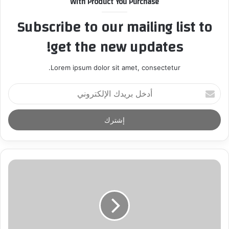
With Product You Purchase
Subscribe to our mailing list to
get the new updates!
Lorem ipsum dolor sit amet, consectetur.
أ
د
خ
ل
ب
ر
ي
د
ك
ا
ل
إ
ل
ك