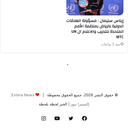
© حقوق النشر 2026، جميع الحقوق محفوظة |
Extera News:
إكستيرا نيوز
| الخبر لحظة بلحظة
فيسبوك
تويتر
يوتيوب
انستقرام