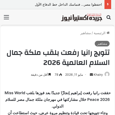
احفظوا مصر… فتماسك الداخل خط الدفاع الأول
بحث
الق
عن
الرئيسية
/
مشاهير
مشاهير
تتويج رانيا رفعت بلقب ملكة جمال
السلام العالمية 2026
Khairy
أ
مايو 11, 2026
78
أقل من دقيقة
ر
س
حققت رانيا رفعت إبراهيم إنجازًا جديدًا بعد فوزها بلقب Miss World
ل
Peace 2026 خلال مشاركتها في مهرجان ملكة جمال مصر للسلام
ب
ر
الدولي.
ي
وجاء تتويجها تحت قيادة وتنظيم مروة عرض، حيث استطاعت أن