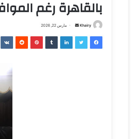
بالقاهرة رغم الموا
Khairy
أ
مارس 22, 2026
ر
فيسبوك
تويتر
لينكدإن
‏Tumblr
بينتيريست
‏Reddit
‏te
س
ل
ب
ر
ي
د
ا
إ
ل
ك
ت
ر
و
ن