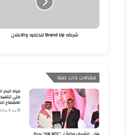
ك
ت
ر
و
ن
شركه Brand Up للدعايه والاعلان
ي
مقالات ذات صلة
مياه البحر ا
متى تنتهيدى
الانقطاع الم
منذ 8 ساعات
هاني الشريف وكيلاً لـ “UN MTC” بجدة