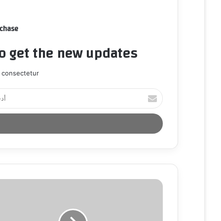
rchase
to get the new updates!
 consectetur.
أ
د
خ
ل
ب
ر
ي
د
ك
ا
ل
إ
ل