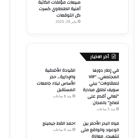
مبيعات مؤلفات الكاتبة
أمنية الطنطاوي كسرت
كل التوقعات
يناير 29, 2025
أخر الاخبار
في إطار دورها
القيادة الأخلاقية
المجتمعي.. “VIP
والإدارية… حجر
للمقاولات” ببني
الأساس لبناء جامعات
سويف تطلق مبادرة
المستقبل
“تعالي أقدم على
منذ 8 ساعات
تصالح” بالمجان
منذ 5 ساعات
مياه البحر الأحمر بين
احمد القط جيمينج
الوعود والواقع متى
منذ 9 ساعات
تنتهيدى معاناة