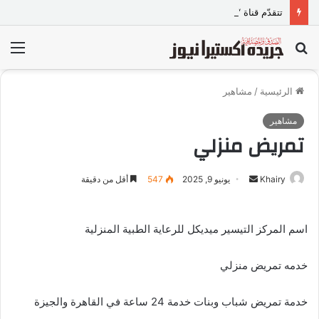
تتقدّم قناة “الحدث اليوم” وأسرة برنامج “الرؤية”، وبشكل خاص الإعلامي خيري البحيري -مذيع البرنامج ورئيس مجلس إدارته- ببالغ الاعتذار والأسف إلى الدكتورة ولاء جمال عبد الخالق
بحث
الق
عن
الرئيسية
/
مشاهير
مشاهير
تمريض منزلي
Khairy
أ
يونيو 9, 2025
547
أقل من دقيقة
ر
س
‏اسم المركز التيسير ميديكل للرعاية الطبية المنزلية
ل
ب
خدمه تمريض منزلي
ر
ي
د
‏خدمة تمريض شباب وبنات خدمة 24 ساعة في القاهرة والجيزة
ا