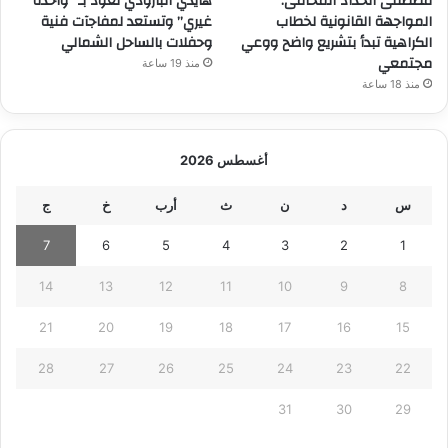
مصطفى الحداد المحامى:
هايدي البارودي تعود بـ “واحدة
المواجهة القانونية لخطاب
غيري” وتستعد لمفاجآت فنية
الكراهية تبدأ بتشريع واضح ووعي
وحفلات بالساحل الشمالي
مجتمعي
منذ 19 ساعة
منذ 18 ساعة
أغسطس 2026
س
د
ن
ث
أرب
خ
ج
7
6
5
4
3
2
1
14
13
12
11
10
9
8
21
20
19
18
17
16
15
28
27
26
25
24
23
22
31
30
29