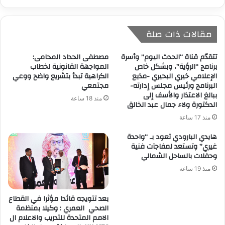
مقالات ذات صلة
تتقدّم قناة “الحدث اليوم” وأسرة
مصطفى الحداد المحامى:
برنامج “الرؤية”، وبشكل خاص
المواجهة القانونية لخطاب
الإعلامي خيري البحيري -مذيع
الكراهية تبدأ بتشريع واضح ووعي
البرنامج ورئيس مجلس إدارته-
مجتمعي
ببالغ الاعتذار والأسف إلى
منذ 18 ساعة
الدكتورة ولاء جمال عبد الخالق
منذ 17 ساعة
هايدي البارودي تعود بـ “واحدة
غيري” وتستعد لمفاجآت فنية
وحفلات بالساحل الشمالي
منذ 19 ساعة
بعد تتويجه قائدا مؤثرا في القطاع
الصحي العمري : وكيلا بمنظمة
الامم المتحدة للتدريب والاعلام ال