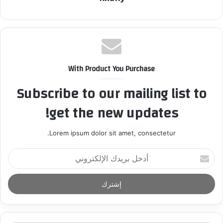
With Product You Purchase
Subscribe to our mailing list to
get the new updates!
Lorem ipsum dolor sit amet, consectetur.
أ
د
خ
ل
ب
ر
ي