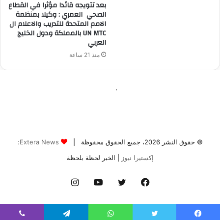
© حقوق النشر 2026، جميع الحقوق محفوظة |
Extera News:
إكستيرا نيوز
| الخبر لحظة بلحظة
فيسبوك
تويتر
يوتيوب
انستقرام