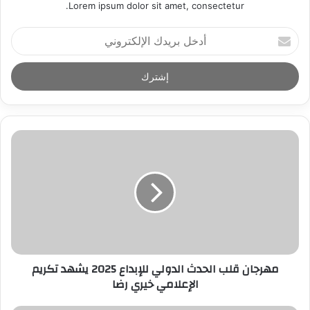
Lorem ipsum dolor sit amet, consectetur.
أ
د
خ
ل
ب
ر
ي
د
ك
ا
ل
إ
ل
ك
ت
ر
مهرجان قلب الحدث الدولي للإبداع 2025 يشهد تكريم
و
الإعلامي خيري رضا
ن
ي