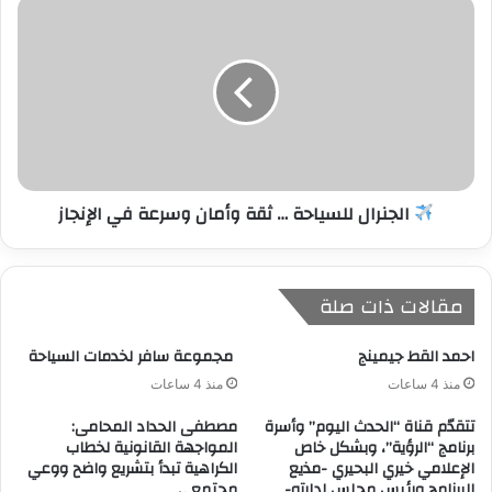
الجنرال للسياحة … ثقة وأمان وسرعة في الإنجاز
مقالات ذات صلة
احمد القط جيمينج
مجموعة سافر لخدمات السياحة
منذ 4 ساعات
منذ 4 ساعات
تتقدّم قناة “الحدث اليوم” وأسرة
مصطفى الحداد المحامى:
برنامج “الرؤية”، وبشكل خاص
المواجهة القانونية لخطاب
الإعلامي خيري البحيري -مذيع
الكراهية تبدأ بتشريع واضح ووعي
البرنامج ورئيس مجلس إدارته-
مجتمعي