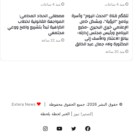
© حقوق النشر 2026، جميع الحقوق محفوظة |
Extera News:
إكستيرا نيوز
| الخبر لحظة بلحظة
فيسبوك
تويتر
يوتيوب
انستقرام