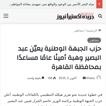
مياه البحر الأحمر بين الوعود والواقع متى تنتهيدى معاناة المواطنين مع الانقطاع المتكرر
بحث
الق
عن
الرئيسية
/
مشاهير
مشاهير
حزب الجبهة الوطنية يعيّن عبد
البصير وهبة أمينًا عامًا مساعدًا
بمحافظة القاهرة
Khairy
أ
أكتوبر 3, 2025
196
دقيقة واحدة
ر
س
في خطوة جديدة نحو تعزيز هيكله التنظيمي بالكفاءات الوطنية، أعلن
ل
حزب الجبهة الوطنية برئاسة الوزير عاصم الجزار تعيين عبد البصير
ب