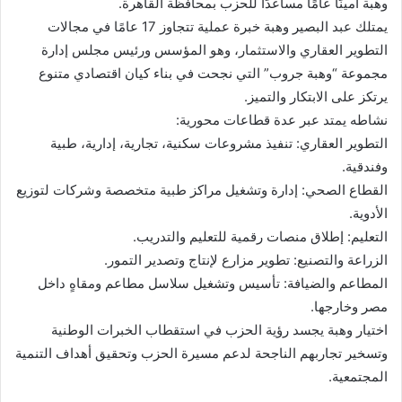
ر
وهبة أمينًا عامًا مساعدًا للحزب بمحافظة القاهرة.
ي
يمتلك عبد البصير وهبة خبرة عملية تتجاوز 17 عامًا في مجالات
د
التطوير العقاري والاستثمار، وهو المؤسس ورئيس مجلس إدارة
ا
مجموعة “وهبة جروب” التي نجحت في بناء كيان اقتصادي متنوع
إ
يرتكز على الابتكار والتميز.
ل
نشاطه يمتد عبر عدة قطاعات محورية:
ك
التطوير العقاري: تنفيذ مشروعات سكنية، تجارية، إدارية، طبية
ت
وفندقية.
ر
القطاع الصحي: إدارة وتشغيل مراكز طبية متخصصة وشركات لتوزيع
و
الأدوية.
ن
التعليم: إطلاق منصات رقمية للتعليم والتدريب.
ي
الزراعة والتصنيع: تطوير مزارع لإنتاج وتصدير التمور.
ا
المطاعم والضيافة: تأسيس وتشغيل سلاسل مطاعم ومقاهٍ داخل
مصر وخارجها.
اختيار وهبة يجسد رؤية الحزب في استقطاب الخبرات الوطنية
وتسخير تجاربهم الناجحة لدعم مسيرة الحزب وتحقيق أهداف التنمية
المجتمعية.