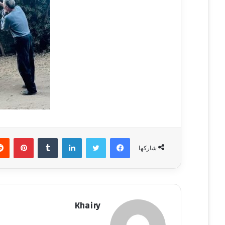
فيسبوك
تويتر
لينكدإن
‏Tumblr
بينتيريست
شاركها
Khairy