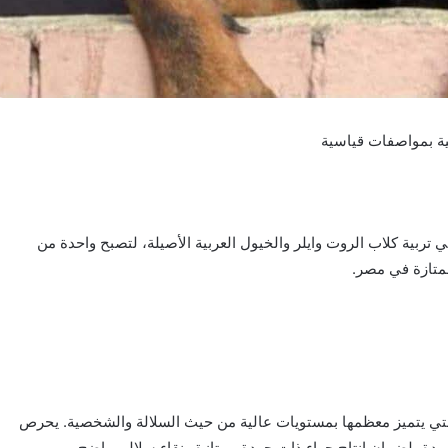
بية بمواصفات قياسية
ربية كلاب الروت وايلر والخيول العربية الأصيلة، لتصبح واحدة من
ممتازة في مصر.
لتي يتميز معظمها بمستويات عالية من حيث السلالة والشخصية. يحرص
ردة، لضمان إنتاج جراء ذات جودة ممتازة ونقاء سلالي واضح.