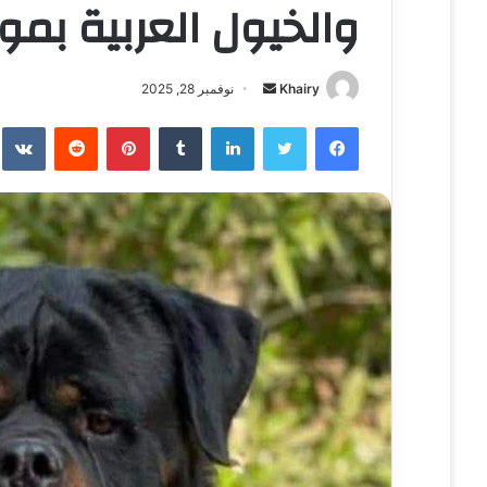
والخيول العربية بم
Khairy
أ
نوفمبر 28, 2025
ر
فيسبوك
تويتر
لينكدإن
‏Tumblr
بينتيريست
‏Reddit
‏te
س
ل
ب
ر
ي
د
ا
إ
ل
ك
ت
ر
و
ن