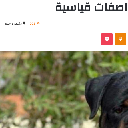
واصفات قياسية
562
دقيقة واحدة
VKontak
Odnoklassniki
بوكيت