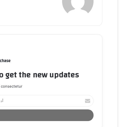
rchase
to get the new updates!
 consectetur.
أ
د
خ
ل
ب