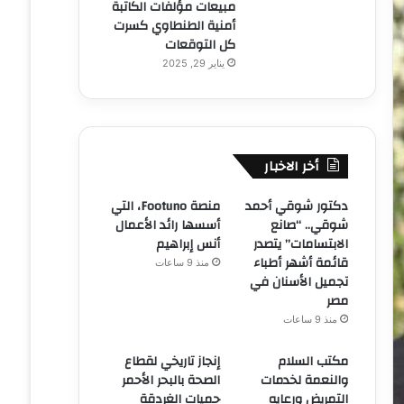
مبيعات مؤلفات الكاتبة
أمنية الطنطاوي كسرت
كل التوقعات
يناير 29, 2025
أخر الاخبار
دكتور شوقي أحمد
منصة Footuno، التي
شوقي.. “صانع
أسسها رائد الأعمال
الابتسامات” يتصدر
أنس إبراهيم
قائمة أشهر أطباء
منذ 9 ساعات
تجميل الأسنان في
مصر
منذ 9 ساعات
مكتب السلام
إنجاز تاريخي لقطاع
والنعمة لخدمات
الصحة بالبحر الأحمر
التمريض ورعايه
حميات الغردقة