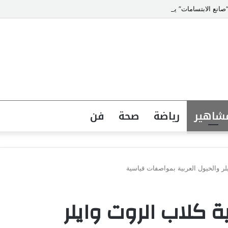
انع الابتسامات” يتصدر قائمة أشهر أطباء تجميل الأسنان في مصر
شاهير
رياضة
صحة
فن
يلر والخيول العربية بمواصفات قياسية
ية كلاب الروت وايلر