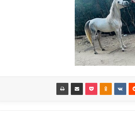
‏Reddit
‏VKontakte
Odnoklassniki
بوكيت
مشاركة عبر البريد
طباعة