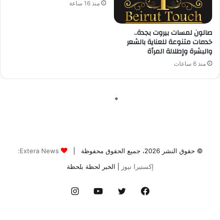
© حقوق النشر 2026، جميع الحقوق محفوظة |
Extera News:
إكستيرا نيوز
| الخبر لحظة بلحظة
فيسبوك
تويتر
يوتيوب
انستقرام