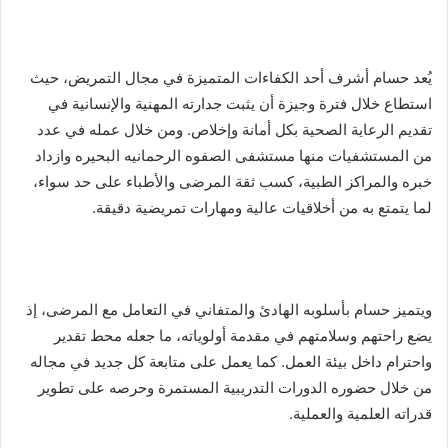
إ
ل
ك
يُعد حسام أشرف أحد الكفاءات المتميزة في مجال التمريض، حيث
ت
استطاع خلال فترة وجيزة أن يثبت جدارته المهنية والإنسانية في
ر
تقديم الرعاية الصحية بكل أمانة وإخلاص. ومن خلال عمله في عدد
و
من المستشفيات منها مستشفى الصفوه الرحمانيه البحيره وازداد
ن
خبره والمراكز الطبية، كسب ثقة المرضى والأطباء على حد سواء،
ي
لما يتمتع به من أخلاقيات عالية ومهارات تمريضية دقيقة.
ا
ويتميز حسام بأسلوبه الهادئ والمتفاني في التعامل مع المرضى، إذ
يضع راحتهم وسلامتهم في مقدمة أولوياته، ما جعله محط تقدير
واحترام داخل بيئة العمل. كما يعمل على متابعة كل جديد في مجاله
من خلال حضوره الدورات التدريبية المستمرة وحرصه على تطوير
قدراته العلمية والعملية.