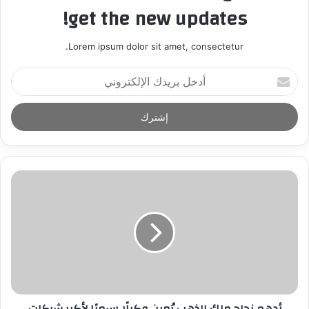
get the new updates!
Lorem ipsum dolor sit amet, consectetur.
أ
د
خ
ل
ب
ر
ي
د
ك
ا
ل
إ
ل
ك
ت
ر
أدهم نجاح ملك الذهب يُعين وكيلًا رسميًا لأكبر شركات
و