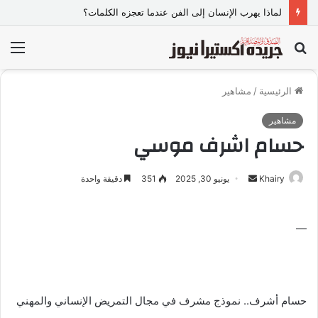
لماذا يهرب الإنسان إلى الفن عندما تعجزه الكلمات؟
بحث
الق
عن
الرئيسية
/
مشاهير
مشاهير
حسام اشرف موسي
Khairy
أ
يونيو 30, 2025
351
دقيقة واحدة
ر
س
—
ل
ب
ر
ي
د
حسام أشرف.. نموذج مشرف في مجال التمريض الإنساني والمهني
ا