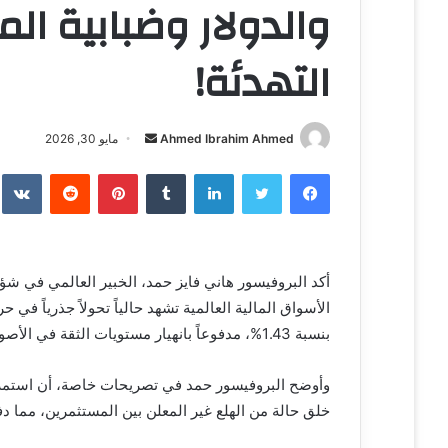
والدولار وضبابية ا
التهدئة!
Ahmed Ibrahim Ahmed
أ
مايو 30, 2026
ر
فيسبوك
تويتر
لينكدإن
‏Tumblr
بينتيريست
‏Reddit
‏te
س
ل
ب
ر
أكد البروفيسور هاني فايز حمد، الخبير العالمي في شؤ
ي
الأسواق المالية العالمية تشهد حالياً تحولاً جذرياً في
د
ا
بنسبة 1.43%، مدفوعاً بانهيار مستويات الثقة في الأصول البديلة وتراجع النفط والدولار.
إ
ل
وأوضح البروفيسور حمد في تصريحات خاصة، أن استمرار
ك
خلق حالة من الهلع غير المعلن بين المستثمرين، مما د
ت