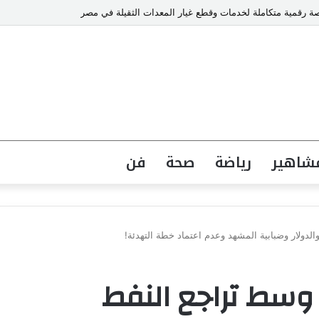
شاهير
رياضة
صحة
فن
 يقفز 1.43% وسط تراجع النفط