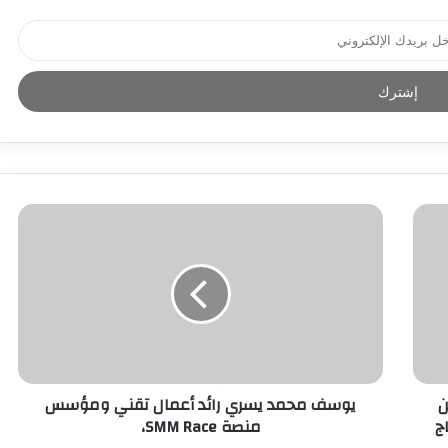
ن
يوسف محمد يسري رائد أعمال تقني ومؤسس
ج
منصة SMM Race،