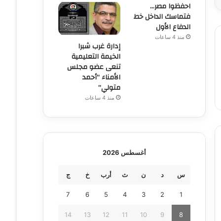
احفظوا مصر…
فتماسك الداخل خط
الدفاع الأول
منذ 4 ساعات
إدارة غرب شبرا
الخيمة التعليمية
تنعى عضو مجلس
الأمناء “أحمد
متولي”
منذ 4 ساعات
أغسطس 2026
س
د
ن
ث
أرب
خ
ج
7
6
5
4
3
2
1
14
13
12
11
10
9
8