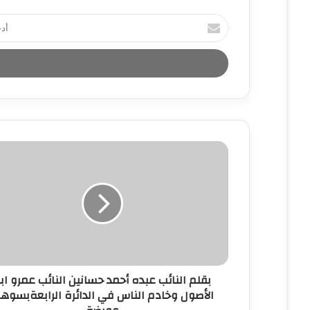
أ
د
خ
ل
ب
ر
ي
د
ك
ا
ل
إ
ل
ك
ت
ر
و
ن
بقلم النائب عبده أحمد حسانين النائب عمرو اب
ي
الأصول وخادم الناس في الدائرة الرابعةبسوها