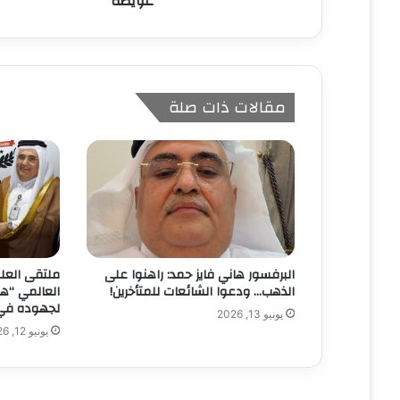
عويضة
مقالات ذات صلة
البرفسور هاني فايز حمد: راهنوا على
ملتقى العلم
الذهب… ودعوا الشائعات للمتأخرين!
العالمي “ها
لجهوده في إ
يونيو 13, 2026
يونيو 12, 2026