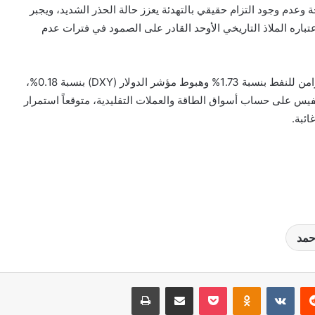
 وعدم وجود التزام حقيقي بالتهدئة يعزز حالة الحذر الشديد، ويجبر
باره الملاذ التاريخي الأوحد القادر على الصمود في فترات عدم
ونوه رئيس منتدى “أسرار الذهب” إلى أن التراجع المتزامن للنفط بنسبة 1.73% وهبوط مؤشر الدولار (DXY) بنسبة 0.18%،
فيس على حساب أسواق الطاقة والعملات التقليدية، متوقعاً استمرار
ئبة.
حمد
‏Reddit
‏VKontakte
Odnoklassniki
بوكيت
مشاركة عبر البريد
طباعة