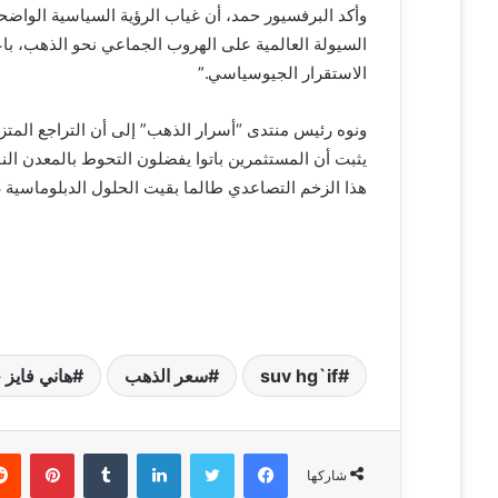
ر
وأكد البرفسيور حمد، أن غياب الرؤية السياسية الواضحة
و
السيولة العالمية على الهروب الجماعي نحو الذهب، باعت
ن
الاستقرار الجيوسياسي.”
ي
ا
يثبت أن المستثمرين باتوا يفضلون التحوط بالمعدن الن
هذا الزخم التصاعدي طالما بقيت الحلول الدبلوماسية غا
suv hg`if
سعر الذهب
هاني فايز 
فيسبوك
تويتر
لينكدإن
‏Tumblr
بينتيريست
شاركها