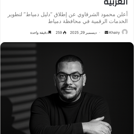
العربية
أعلن محمود الشرقاوي عن إطلاق “دليل دمياط” لتطوير
الخدمات الرقمية في محافظة دمياط
Khairy
أ
ديسمبر 29, 2025
259
دقيقة واحدة
ر
س
ل
ب
ر
ي
د
ا
إ
ل
ك
ت
ر
و