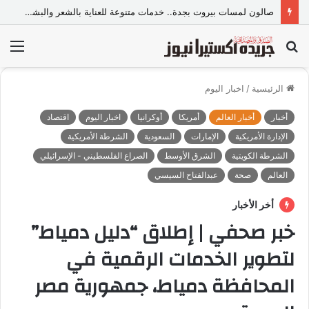
صالون لمسات بيروت بجدة.. خدمات متنوعة للعناية بالشعر والبشرة وإطلالة المرأة
بحث
الق
عن
الرئيسية
/
اخبار اليوم
أخبار
أخبار العالم
أمريكا
أوكرانيا
اخبار اليوم
اقتصاد
الإدارة الأمريكية
الإمارات
السعودية
الشرطة الأمريكية
الشرطة الكويتية
الشرق الأوسط
الصراع الفلسطيني - الإسرائيلي
العالم
صحة
عبدالفتاح السيسي
أخر الأخبار
خبر صحفي | إطلاق “دليل دمياط”
لتطوير الخدمات الرقمية في
المحافظة دمياط، جمهورية مصر