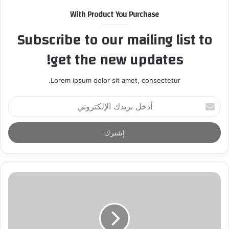
With Product You Purchase
Subscribe to our mailing list to
get the new updates!
Lorem ipsum dolor sit amet, consectetur.
أ
د
خ
ل
ب
ر
ي
د
ك
ا
ل
إ