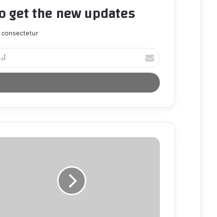
to get the new updates!
 consectetur.
أ
د
خ
ل
ب
ر
ي
د
ك
ا
ل
إ
ل
ك
ت
ر
و