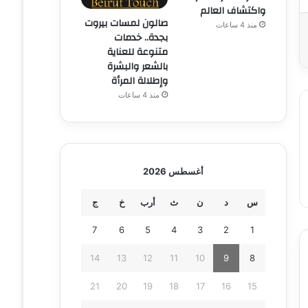
واكتشاف العالم
صالون لمسات بيروت
منذ 4 ساعات
بجدة.. خدمات
متنوعة للعناية
بالشعر والبشرة
وإطلالة المرأة
منذ 4 ساعات
أغسطس 2026
س
د
ن
ث
أرب
خ
ج
7
6
5
4
3
2
1
14
13
12
11
10
9
8
21
20
19
18
17
16
15