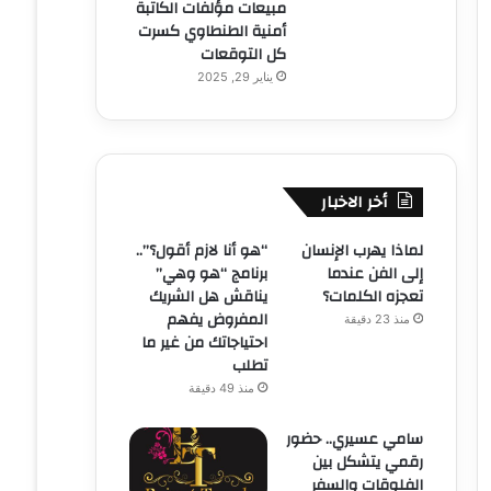
مبيعات مؤلفات الكاتبة
أمنية الطنطاوي كسرت
كل التوقعات
يناير 29, 2025
أخر الاخبار
لماذا يهرب الإنسان
“هو أنا لازم أقول؟”..
إلى الفن عندما
برنامج “هو وهي”
تعجزه الكلمات؟
يناقش هل الشريك
المفروض يفهم
منذ 23 دقيقة
احتياجاتك من غير ما
تطلب
منذ 49 دقيقة
سامي عسيري.. حضور
رقمي يتشكل بين
الفلوقات والسفر