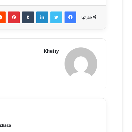
فيسبوك
تويتر
لينكدإن
‏Tumblr
بينتيريست
شاركها
Khairy
rchase