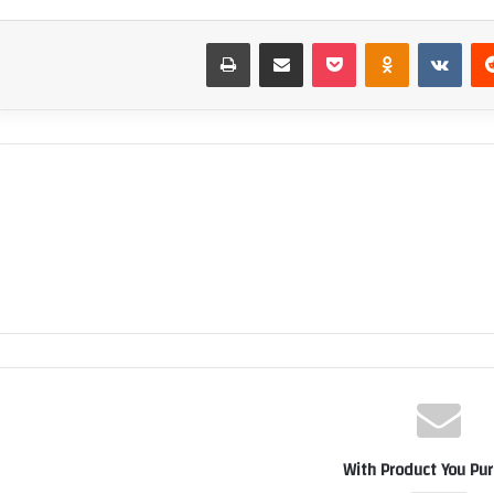
‏Reddit
‏VKontakte
Odnoklassniki
بوكيت
مشاركة عبر البريد
طباعة
With Product You Pu