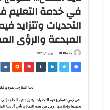
في خدمة التعليم في
التحديات وتتزايد فيه
المبدعة والرؤى المس
Khairy
أ
يونيو 2, 2026
ر
فيسبوك
تويتر
لينكدإن
‏Tumblr
بينتيريست
‏Reddit
‏te
س
ل
ب
ر
دينا الملاح… نموذج مُل
ي
د
في زمنٍ تتسارع فيه التحديات وتتزايد فيه الحاجة إل
ا
بجهدها وإخلاصها، ومن بين هذه النماذج تأتي أ/ دينا ا
إ