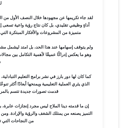
ل
ل
ك
ت
لقد جاء تكريمها عن مجهودها خلال النصف الأول من ال
ر
أداءٍ وظيفي تقليدي، بل كان نتاج رؤية واعية تسع
و
متميزة من المشروعات والأفكار المبتكرة التي
ن
ي
ولم يتوقف إسهامها عند هذا الحد، بل امتد ليشمل مشا
ا
وهو ما يعكس إدراكًا عميقًا لأهمية التكامل بين مجالات
ف
كما كان لها دور بارز في نشر برامج التعليم التبادلية، إ
الذي يثري العملية التعليمية ويمنحها أبعادًا أكثر تن
قدمت تصورات جديدة تتسم بالمرون
إن ما قدمته دينا الملاح ليس مجرد إنجازات عابرة، 
التميز يصنعه من يمتلك الشغف والرؤية والإرادة. ومن هن
من النجاحات التي تل