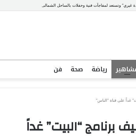
حدة غيري” وتستعد لمفاجآت فنية وحفلات بالساحل الشمالي
شاهير
رياضة
صحة
فن
” غداً على قناة “الناس”
ف برنامج “البيت” غداً