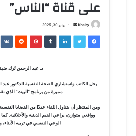
على قناة “الناس”
Khairy
أ
يونيو 30, 2025
ر
فيسبوك
تويتر
لينكدإن
‏Tumblr
بينتيريست
‏Reddit
‏te
س
ل
ب
ر
د. عبد الرحمن تُرك ضيف
ي
د
ا
يحل الكاتب واستشاري الصحة النفسية الدكتور عبد الرح
إ
مميزة من برنامج “البيت” الذي تق
ل
ك
ومن المنتظر أن يتناول اللقاء عددًا من القضايا النف
ت
وواقعي متوازن، يراعي القيم الدينية والأخلاقية. كما
ر
الوعي النفسي في تربية الأبناء، وا
و
ن