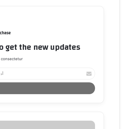
rchase
to get the new updates!
 consectetur.
أ
د
خ
ل
ب
ر
ي
د
ك
ا