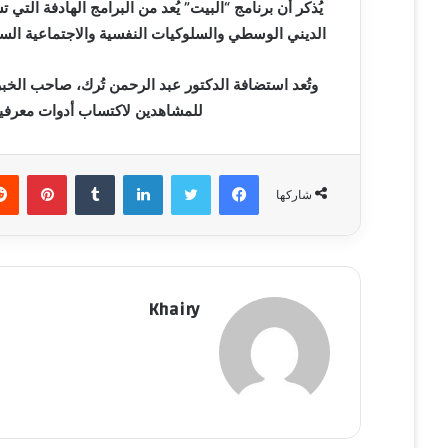
يُذكر أن برنامج “البيت” يُعد من البرامج الهادفة ال
ي
الديني الوسطي والسلوكيات النفسية والاجتماعية السليمة،
ا
وتُعد استضافة الدكتور عبد الرحمن تُرك، صاحب الخب
للمشاهدين لاكتساب أدوات معرفية 
فيسبوك
تويتر
لينكدإن
‏Tumblr
بينتيريست
شاركها
Khairy