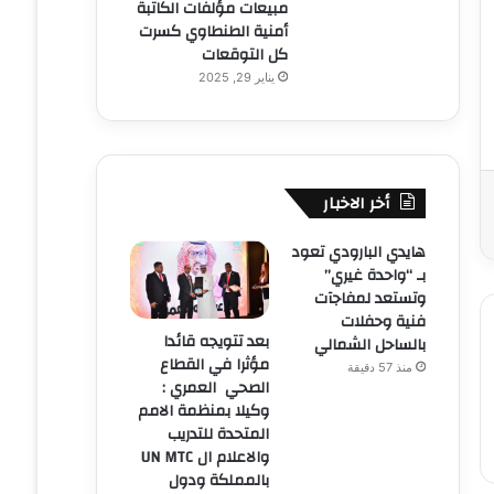
مبيعات مؤلفات الكاتبة
أمنية الطنطاوي كسرت
كل التوقعات
يناير 29, 2025
أخر الاخبار
هايدي البارودي تعود
بـ “واحدة غيري”
وتستعد لمفاجآت
فنية وحفلات
بعد تتويجه قائدا
بالساحل الشمالي
مؤثرا في القطاع
منذ 57 دقيقة
الصحي العمري :
وكيلا بمنظمة الامم
المتحدة للتدريب
والاعلام ال UN MTC
بالمملكة ودول