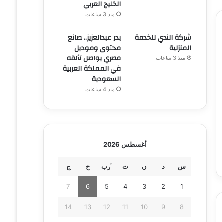
الخليج العربي
منذ 3 ساعات
شركة الندي للخدمة
بدر عبدالعزيز.. صانع
المنزلية
محتوى وموديل
مصري يواصل تألقه
منذ 3 ساعات
في المملكة العربية
السعودية
منذ 4 ساعات
أغسطس 2026
س
د
ن
ث
أرب
خ
ج
7
6
5
4
3
2
1
14
13
12
11
10
9
8