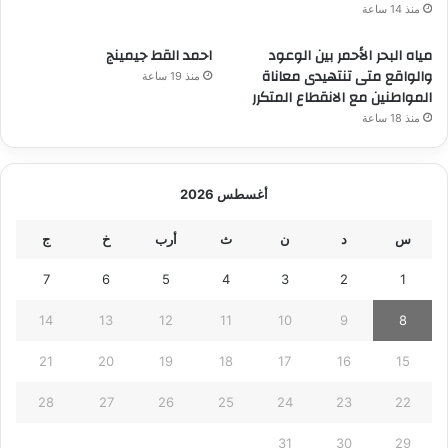
منذ 14 ساعة
مياه البحر الأحمر بين الوعود
احمد القط جيمينج
والواقع متى تنتهيدى معاناة
منذ 19 ساعة
المواطنين مع الانقطاع المتكرر
منذ 18 ساعة
أغسطس 2026
س
د
ن
ث
أرب
خ
ج
7
6
5
4
3
2
1
14
13
12
11
10
9
8
21
20
19
18
17
16
15
28
27
26
25
24
23
22
31
30
29