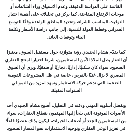
القائمة على الدراسة الدقيقة، وعدم الانسياق وراء الشائعات أو
موجات الارتفاع المفاجئة. كما يركز في تحليلاته على أهمية اختيار
التوقيت المناسب للشراء، وتحديد المناطق الواعدة وفقًا للتوسع
العمراني وخطط الدولة للتنمية، إلى جانب دراسة الأسعار وتكلفة
البناء وتوقعات العائد.
كما يقدّم هشام الجنيدي رؤية متوازنة حول مستقبل السوق، معتبرًا
أن العقار يظل الملاذ الآمن للمستثمرين، شرط اختيار المنتج العقاري
الصحيح، سواء كان سكنيًا، إداريًا، تجاريًا أو فندقيًا. ويرى أن السوق
المصري لا يزال غنيًا بالفرص، خاصة في ظل المشروعات القومية
الضخمة التي تدعم حركة الاستثمار وتمهد لمزيد من النمو في
السنوات المقبلة.
وبفضل أسلوبه المهني ودقته في التحليل، أصبح هشام الجنيدي أحد
الأصوات الموثوقة التي يلجأ إليها المهتمون بقطاع العقارات، سواء
من المستثمرين الجدد أو أصحاب الخبرات، ليكون بذلك عنصرًا فاعلًا
في تعزيز الوعي العقاري وتوجيه الاستثمارات نحو المسار الصحيح.