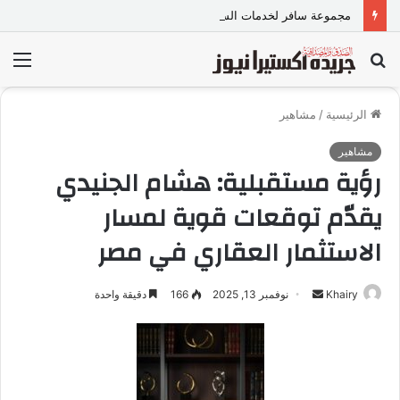
مجموعة سافر لخدمات السياحة
بحث
الق
عن
الرئيسية
/
مشاهير
مشاهير
رؤية مستقبلية: هشام الجنيدي
يقدّم توقعات قوية لمسار
الاستثمار العقاري في مصر
Khairy
أ
نوفمبر 13, 2025
166
دقيقة واحدة
ر
س
ل
ب