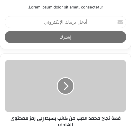
Lorem ipsum dolor sit amet, consectetur.
أ
د
خ
ل
ب
ر
ي
د
ك
ا
ل
إ
ل
ك
ت
ر
قصة نجاح محمد الديب من كاتب بسيط إلى رمز للمحتوى
و
الهادف
ن
ي