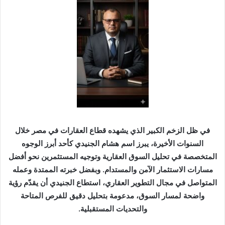
ر
ي
د
ا
إ
ل
ك
ت
ر
و
ن
في ظل الزخم الكبير الذي يشهده قطاع العقارات في مصر خلال
ي
السنوات الأخيرة، يبرز اسم هشام الجنيدي كأحد أبرز الوجوه
ا
المتخصصة في تحليل السوق العقارية وتوجيه المستثمرين نحو أفضل
مسارات الاستثمار الآمن والمستدام. وبفضل خبرته الممتدة وعمله
المتواصل في مجال التطوير العقاري، استطاع الجنيدي أن يقدّم رؤية
واضحة لمسار السوق، مدعومة بتحليل دقيق للفرص المتاحة
والتحديات المستقبلية.