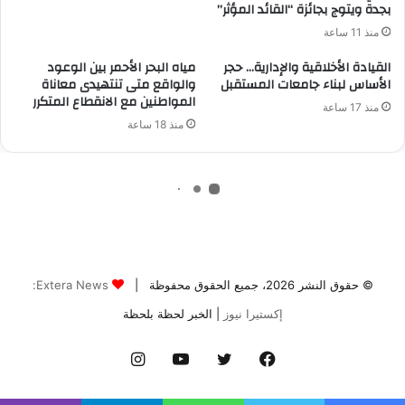
© حقوق النشر 2026، جميع الحقوق محفوظة |
Extera News:
إكستيرا نيوز
| الخبر لحظة بلحظة
فيسبوك
تويتر
يوتيوب
انستقرام