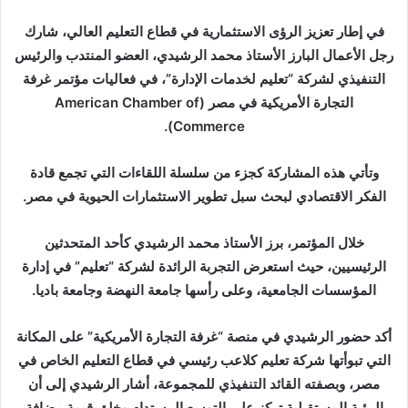
ر
ي
في إطار تعزيز الرؤى الاستثمارية في قطاع التعليم العالي، شارك
د
رجل الأعمال البارز الأستاذ محمد الرشيدي، العضو المنتدب والرئيس
ا
التنفيذي لشركة “تعليم لخدمات الإدارة”، في فعاليات مؤتمر غرفة
إ
التجارة الأمريكية في مصر (American Chamber of
ل
Commerce).
ك
ت
وتأتي هذه المشاركة كجزء من سلسلة اللقاءات التي تجمع قادة
ر
الفكر الاقتصادي لبحث سبل تطوير الاستثمارات الحيوية في مصر.
و
ن
خلال المؤتمر، برز الأستاذ محمد الرشيدي كأحد المتحدثين
ي
ا
الرئيسيين، حيث استعرض التجربة الرائدة لشركة “تعليم” في إدارة
المؤسسات الجامعية، وعلى رأسها جامعة النهضة وجامعة باديا.
أكد حضور الرشيدي في منصة “غرفة التجارة الأمريكية” على المكانة
التي تبوأتها شركة تعليم كلاعب رئيسي في قطاع التعليم الخاص في
مصر، وبصفته القائد التنفيذي للمجموعة، أشار الرشيدي إلى أن
الرؤية المستقبلية تركز على التوسع المستدام وخلق قيمة مضافة