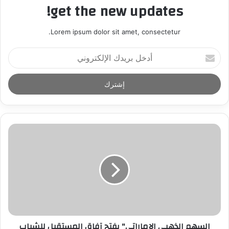
get the new updates!
Lorem ipsum dolor sit amet, consectetur.
أ
د
خ
ل
ب
ر
ي
د
ك
ا
ل
إ
ل
ك
ت
ر
السهم الذهبي الإماراتي" يفتح آفاق المستقبل للشباب
و